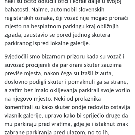
neki su očito odlučili otići i korak dalje u svojoj
bahatosti. Naime, automobil slovenskih
registarskih oznaka, čiji vozač nije mogao pronaći
mjesto na besplatnom parkingu kraj obližnjih
zgrada, zaustavio se pored jednog skutera
parkiranog ispred lokalne galerije.
Svjedočili smo bizarnom prizoru kada su vozač i
suvozač procijenili da parkirani skuter zauzima
previše mjesta, nakon čega su izašli iz auta,
doslovno podigli skuter i pomaknuli ga sa strane,
a zatim bez imalo oklijevanja parkirali svoje vozilo
na njegovo mjesto. Neki od prolaznika
komentirali su kako skuter ondje redovito ostavlja
vlasnik galerije, upravo kako bi spriječio druge da
mu parkiraju pred vratima, gdje je i istaknut znak
zabrane parkiranja pred ulazom, no to ih,