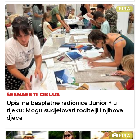
PULA
ŠESNAESTI CIKLUS
Upisi na besplatne radionice Junior + u
tijeku: Mogu sudjelovati roditelji i njihova
djeca
PULA