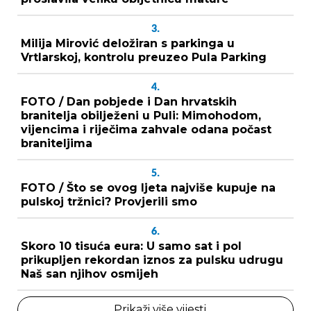
3.
Milija Mirović deložiran s parkinga u
Vrtlarskoj, kontrolu preuzeo Pula Parking
4.
FOTO / Dan pobjede i Dan hrvatskih
branitelja obilježeni u Puli: Mimohodom,
vijencima i riječima zahvale odana počast
braniteljima
5.
FOTO / Što se ovog ljeta najviše kupuje na
pulskoj tržnici? Provjerili smo
6.
Skoro 10 tisuća eura: U samo sat i pol
prikupljen rekordan iznos za pulsku udrugu
Naš san njihov osmijeh
Prikaži više vijesti