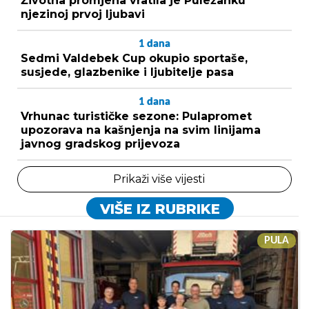
Životna promjena vratila je Puležanku
njezinoj prvoj ljubavi
1
dana
Sedmi Valdebek Cup okupio sportaše,
susjede, glazbenike i ljubitelje pasa
1
dana
Vrhunac turističke sezone: Pulapromet
upozorava na kašnjenja na svim linijama
javnog gradskog prijevoza
Prikaži više vijesti
VIŠE IZ RUBRIKE
PULA