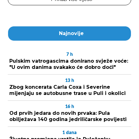
Najnovije
7
h
Pulskim vatrogascima donirano svježe voće:
"U ovim danima svakako će dobro doći"
13
h
Zbog koncerata Carla Coxa i Severine
mijenjaju se autobusne trase u Puli i okolici
16
h
Od prvih jedara do novih prvaka: Pula
obilježava 140 godina jedriličarske povijesti
1
dana