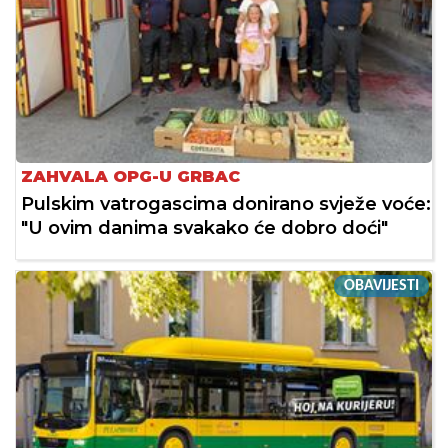
ZAHVALA OPG-U GRBAC
Pulskim vatrogascima donirano svježe voće:
"U ovim danima svakako će dobro doći"
OBAVIJESTI