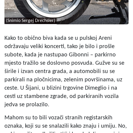
(Snimio Sergej Drechsler)
Kako to obično biva kada se u pulskoj Areni
održavaju veliki koncerti, tako je bilo i prošle
subote, kada je nastupao Gibonni – parkirno
mjesto tražilo se doslovno posvuda. Gužve su se
širile i izvan centra grada, a automobili su se
parkirali na pločnicima, zelenim površinama, uz
ceste. U Šijani, u blizini trgovine Dimeglio i na
cesti uz stambene zgrade, od parkiranih vozila
jedva se prolazilo.
Mahom su to bili vozači stranih registarskih
oznaka, koji su se snalazili kako znaju i umiju. No,