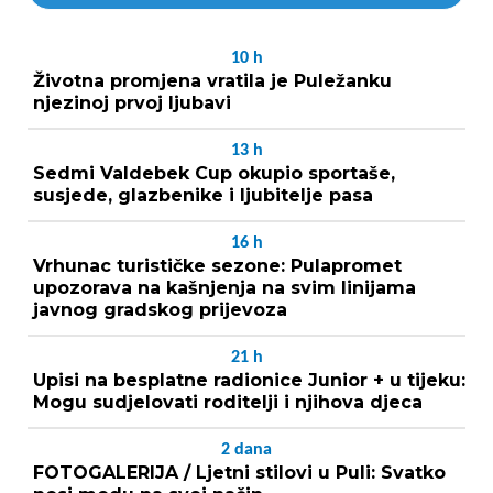
10
h
Životna promjena vratila je Puležanku
njezinoj prvoj ljubavi
13
h
Sedmi Valdebek Cup okupio sportaše,
susjede, glazbenike i ljubitelje pasa
16
h
Vrhunac turističke sezone: Pulapromet
upozorava na kašnjenja na svim linijama
javnog gradskog prijevoza
21
h
Upisi na besplatne radionice Junior + u tijeku:
Mogu sudjelovati roditelji i njihova djeca
2
dana
FOTOGALERIJA / Ljetni stilovi u Puli: Svatko