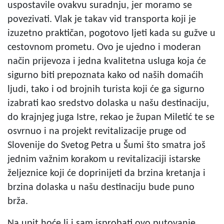
uspostavile ovakvu suradnju, jer moramo se
povezivati. Vlak je takav vid transporta koji je
izuzetno praktičan, pogotovo ljeti kada su gužve u
cestovnom prometu. Ovo je ujedno i moderan
način prijevoza i jedna kvalitetna usluga koja će
sigurno biti prepoznata kako od naših domaćih
ljudi, tako i od brojnih turista koji će ga sigurno
izabrati kao sredstvo dolaska u našu destinaciju,
do krajnjeg juga Istre, rekao je župan Miletić te se
osvrnuo i na projekt revitalizacije pruge od
Slovenije do Svetog Petra u Šumi što smatra još
jednim važnim korakom u revitalizaciji istarske
željeznice koji će doprinijeti da brzina kretanja i
brzina dolaska u našu destinaciju bude puno
brža.
Na upit hoće li i sam isprobati ovo putovanje,