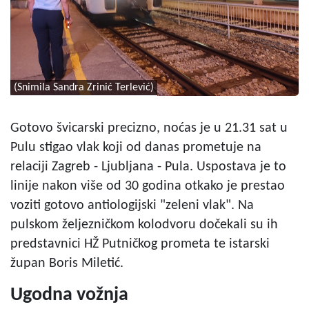
(Snimila Sandra Zrinić Terlević)
Gotovo švicarski precizno, noćas je u 21.31 sat u
Pulu stigao vlak koji od danas prometuje na
relaciji Zagreb - Ljubljana - Pula. Uspostava je to
linije nakon više od 30 godina otkako je prestao
voziti gotovo antiologijski "zeleni vlak". Na
pulskom željezničkom kolodvoru dočekali su ih
predstavnici HŽ Putničkog prometa te istarski
župan Boris Miletić.
Ugodna vožnja