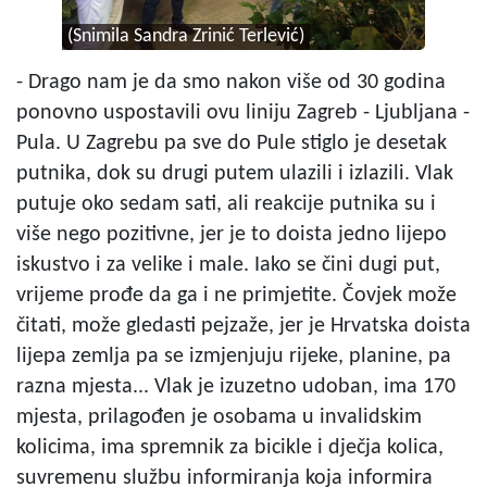
(Snimila Sandra Zrinić Terlević)
- Drago nam je da smo nakon više od 30 godina
ponovno uspostavili ovu liniju Zagreb - Ljubljana -
Pula. U Zagrebu pa sve do Pule stiglo je desetak
putnika, dok su drugi putem ulazili i izlazili. Vlak
putuje oko sedam sati, ali reakcije putnika su i
više nego pozitivne, jer je to doista jedno lijepo
iskustvo i za velike i male. Iako se čini dugi put,
vrijeme prođe da ga i ne primjetite. Čovjek može
čitati, može gledasti pejzaže, jer je Hrvatska doista
lijepa zemlja pa se izmjenjuju rijeke, planine, pa
razna mjesta... Vlak je izuzetno udoban, ima 170
mjesta, prilagođen je osobama u invalidskim
kolicima, ima spremnik za bicikle i dječja kolica,
suvremenu službu informiranja koja informira