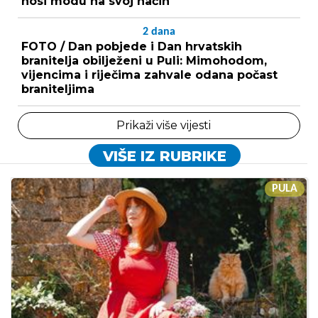
nosi modu na svoj način
2
dana
FOTO / Dan pobjede i Dan hrvatskih
branitelja obilježeni u Puli: Mimohodom,
vijencima i riječima zahvale odana počast
braniteljima
Prikaži više vijesti
VIŠE IZ RUBRIKE
PULA