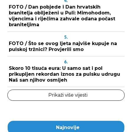
4.
FOTO / Dan pobjede i Dan hrvatskih
branitelja obilježeni u Puli: Mimohodom,
vijencima i riječima zahvale odana počast
braniteljima
5.
FOTO / Što se ovog ljeta najviše kupuje na
pulskoj tržnici? Provjerili smo
6.
Skoro 10 tisuća eura: U samo sat i pol
prikupljen rekordan iznos za pulsku udrugu
Naš san njihov osmijeh
Prikaži više vijesti
Najnovije