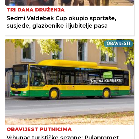
TRI DANA DRUŽENJA
Sedmi Valdebek Cup okupio sportaše,
susjede, glazbenike i ljubitelje pasa
OBAVIJESTI
OBAVIJEST PUTNICIMA
Vrhunac turističke sezone: Pulapromet