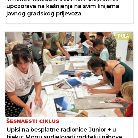
upozorava na kašnjenja na svim linijama
javnog gradskog prijevoza
PULA
ŠESNAESTI CIKLUS
Upisi na besplatne radionice Junior + u
tijeku: Mogu sudjelovati roditelji i njihova