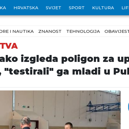
IKA
HRVATSKA
SVIJET
SPORT
KULTURA
LI
ORE I NAUTIKA
ZNANOST
TEHNOLOGIJA
OBAVIJEST
STVA
ako izgleda poligon za up
 "testirali" ga mladi u Pul