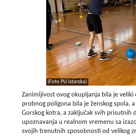
(Foto PU istarska)
Zanimljivost ovog okupljanja bila je veli
probnog poligona bila je ženskog spola, a u 
Gorskog kotra, a zaključak svih prisutnih
upoznavanja u realnom vremenu sa izazov
svojih trenutnih sposobnosti od velikog zn