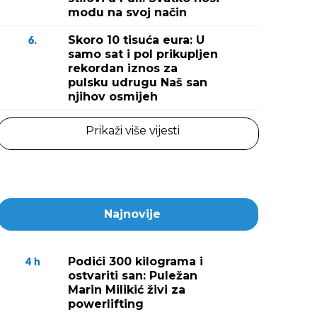
modu na svoj način
Skoro 10 tisuća eura: U
6.
samo sat i pol prikupljen
rekordan iznos za
pulsku udrugu Naš san
njihov osmijeh
Prikaži više vijesti
Najnovije
Podići 300 kilograma i
4
h
ostvariti san: Puležan
Marin Milikić živi za
powerlifting