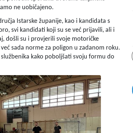
e samo ne uobičajeno.
ručja Istarske županije, kao i kandidata s
 svi kandidati koji su se već prijavili, ali i
aj, došli su i provjerili svoje motoričke
 li već sada norme za poligon u zadanom roku.
ih službenika kako poboljšati svoju formu do