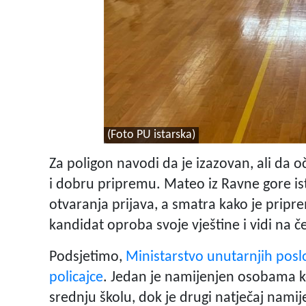
(Foto PU istarska)
Za poligon navodi da je izazovan, ali da 
i dobru pripremu. Mateo iz Ravne gore ist
otvaranja prijava, a smatra kako je prip
kandidat oproba svoje vještine i vidi na č
Podsjetimo,
Ministarstvo unutarnjih posl
policajce
. Jedan je namijenjen osobama koj
srednju školu, dok je drugi natječaj namij