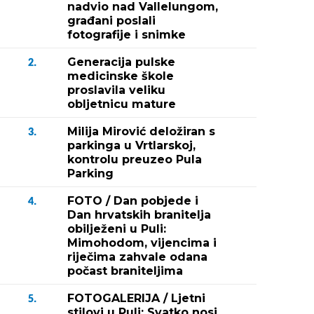
nadvio nad Vallelungom,
građani poslali
fotografije i snimke
Generacija pulske
2.
medicinske škole
proslavila veliku
obljetnicu mature
Milija Mirović deložiran s
3.
parkinga u Vrtlarskoj,
kontrolu preuzeo Pula
Parking
FOTO / Dan pobjede i
4.
Dan hrvatskih branitelja
obilježeni u Puli:
Mimohodom, vijencima i
riječima zahvale odana
počast braniteljima
FOTOGALERIJA / Ljetni
5.
stilovi u Puli: Svatko nosi