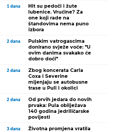
Hit su pedoči i žute
1
dana
lubenice. Vrućine? Za
one koji rade na
štandovima nema puno
izbora
Pulskim vatrogascima
2
dana
donirano svježe voće: "U
ovim danima svakako će
dobro doći"
Zbog koncerata Carla
2
dana
Coxa i Severine
mijenjaju se autobusne
trase u Puli i okolici
Od prvih jedara do novih
2
dana
prvaka: Pula obilježava
140 godina jedriličarske
povijesti
Životna promjena vratila
3
dana