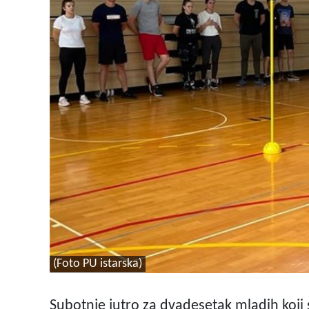
(Foto PU istarska)
Subotnje jutro za dvadesetak mladih koji 