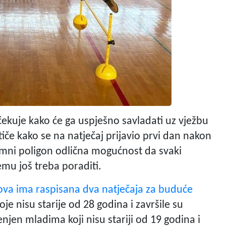
očekuje kako će ga uspješno savladati uz vježbu
iče kako se na natječaj prijavio prvi dan nakon
remni poligon odlična mogućnost da svaki
emu još treba poraditi.
ova ima raspisana dva natječaja za buduće
e nisu starije od 28 godina i završile su
enjen mladima koji nisu stariji od 19 godina i