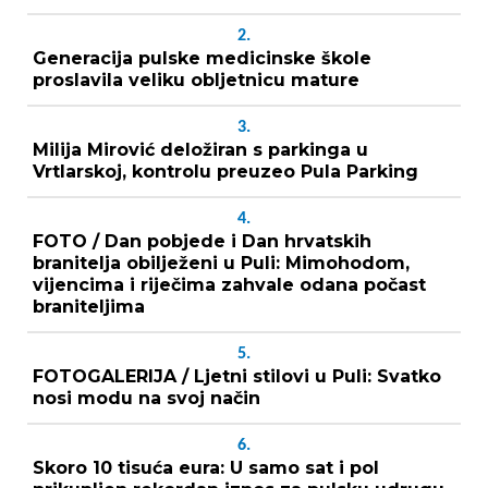
2.
Generacija pulske medicinske škole
proslavila veliku obljetnicu mature
3.
Milija Mirović deložiran s parkinga u
Vrtlarskoj, kontrolu preuzeo Pula Parking
4.
FOTO / Dan pobjede i Dan hrvatskih
branitelja obilježeni u Puli: Mimohodom,
vijencima i riječima zahvale odana počast
braniteljima
5.
FOTOGALERIJA / Ljetni stilovi u Puli: Svatko
nosi modu na svoj način
6.
Skoro 10 tisuća eura: U samo sat i pol