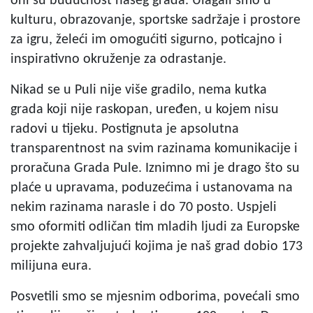
oni su budućnost našeg grada. Ulagali smo u
kulturu, obrazovanje, sportske sadržaje i prostore
za igru, želeći im omogućiti sigurno, poticajno i
inspirativno okruženje za odrastanje.
Nikad se u Puli nije više gradilo, nema kutka
grada koji nije raskopan, uređen, u kojem nisu
radovi u tijeku. Postignuta je apsolutna
transparentnost na svim razinama komunikacije i
proračuna Grada Pule. Iznimno mi je drago što su
plaće u upravama, poduzećima i ustanovama na
nekim razinama narasle i do 70 posto. Uspjeli
smo oformiti odličan tim mladih ljudi za Europske
projekte zahvaljujući kojima je naš grad dobio 173
milijuna eura.
Posvetili smo se mjesnim odborima, povećali smo