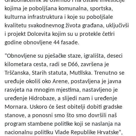
Gradonačelnik se osvrnuo i na ostale investicije
kojima je poboljšana komunalna, sportska,
kulturna infrastruktura i koje su poboljšale
kvalitetu svakodnevnog života građana, uključivši
i projekt Dolcevita kojim su u protekle četiri
godine obnovljene 44 fasade.
"Obnovljene su pješačke staze, igrališta, deseci
kilometara cesta, radi se D66, završena je
Trščanska, Starih statuta, Mutilska. Trenutno se
uređuje okoliš oko Arene, postavljena je javna
rasvjeta na mnogim mjestima, nastavljeno je
uređenje Hidrobaze, a slijedi nam i uređenje
Mornara. Uskoro će šest obitelji dobiti gradske
stanove, a ponosni smo što smo dovršili naš
program stambene politike koji se naslanja na
nacionalnu politiku Vlade Republike Hrvatske",