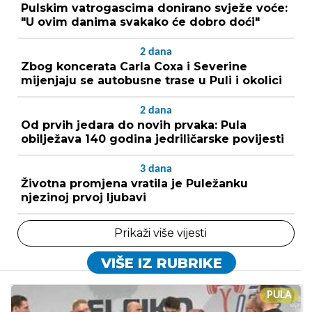
Pulskim vatrogascima donirano svježe voće:
"U ovim danima svakako će dobro doći"
2
dana
Zbog koncerata Carla Coxa i Severine
mijenjaju se autobusne trase u Puli i okolici
2
dana
Od prvih jedara do novih prvaka: Pula
obilježava 140 godina jedriličarske povijesti
3
dana
Životna promjena vratila je Puležanku
njezinoj prvoj ljubavi
Prikaži više vijesti
VIŠE IZ RUBRIKE
PULA