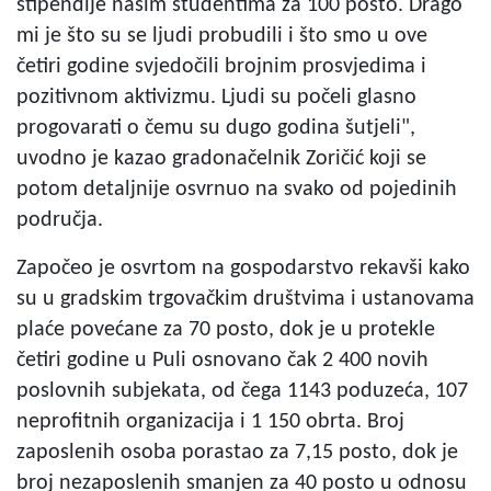
stipendije našim studentima za 100 posto. Drago
mi je što su se ljudi probudili i što smo u ove
četiri godine svjedočili brojnim prosvjedima i
pozitivnom aktivizmu. Ljudi su počeli glasno
progovarati o čemu su dugo godina šutjeli",
uvodno je kazao gradonačelnik Zoričić koji se
potom detaljnije osvrnuo na svako od pojedinih
područja.
Započeo je osvrtom na gospodarstvo rekavši kako
su u gradskim trgovačkim društvima i ustanovama
plaće povećane za 70 posto, dok je u protekle
četiri godine u Puli osnovano čak 2 400 novih
poslovnih subjekata, od čega 1143 poduzeća, 107
neprofitnih organizacija i 1 150 obrta. Broj
zaposlenih osoba porastao za 7,15 posto, dok je
broj nezaposlenih smanjen za 40 posto u odnosu