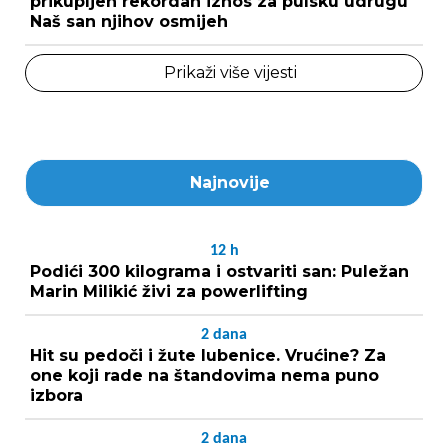
prikupljen rekordan iznos za pulsku udrugu
Naš san njihov osmijeh
Prikaži više vijesti
Najnovije
12
h
Podići 300 kilograma i ostvariti san: Puležan
Marin Milikić živi za powerlifting
2
dana
Hit su pedoči i žute lubenice. Vrućine? Za
one koji rade na štandovima nema puno
izbora
2
dana