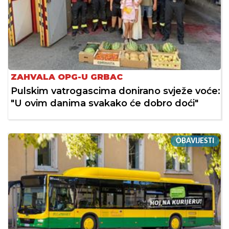
ZAHVALA OPG-U GRBAC
Pulskim vatrogascima donirano svježe voće:
"U ovim danima svakako će dobro doći"
OBAVIJESTI