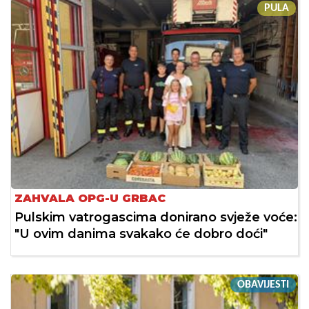
PULA
ZAHVALA OPG-U GRBAC
Pulskim vatrogascima donirano svježe voće:
"U ovim danima svakako će dobro doći"
OBAVIJESTI