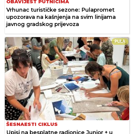
OBAVIJEST PUTNICIMA
Vrhunac turističke sezone: Pulapromet
upozorava na kašnjenja na svim linijama
javnog gradskog prijevoza
PULA
ŠESNAESTI CIKLUS
Upisi na besplatne radionice Junior + u