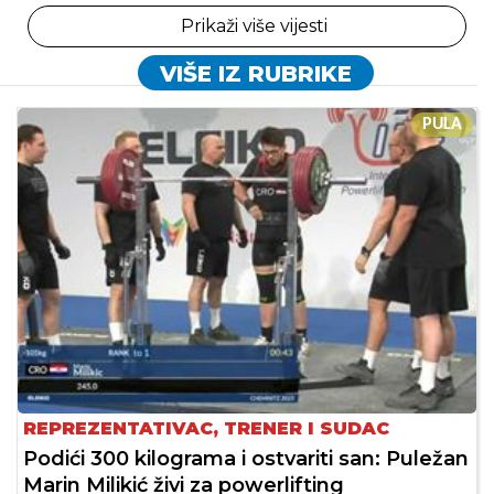
Prikaži više vijesti
VIŠE IZ RUBRIKE
PULA
REPREZENTATIVAC, TRENER I SUDAC
Podići 300 kilograma i ostvariti san: Puležan
Marin Milikić živi za powerlifting