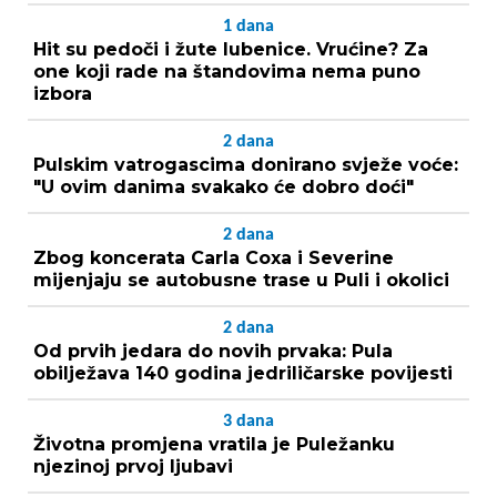
1
dana
Hit su pedoči i žute lubenice. Vrućine? Za
one koji rade na štandovima nema puno
izbora
2
dana
Pulskim vatrogascima donirano svježe voće:
"U ovim danima svakako će dobro doći"
2
dana
Zbog koncerata Carla Coxa i Severine
mijenjaju se autobusne trase u Puli i okolici
2
dana
Od prvih jedara do novih prvaka: Pula
obilježava 140 godina jedriličarske povijesti
3
dana
Životna promjena vratila je Puležanku
njezinoj prvoj ljubavi