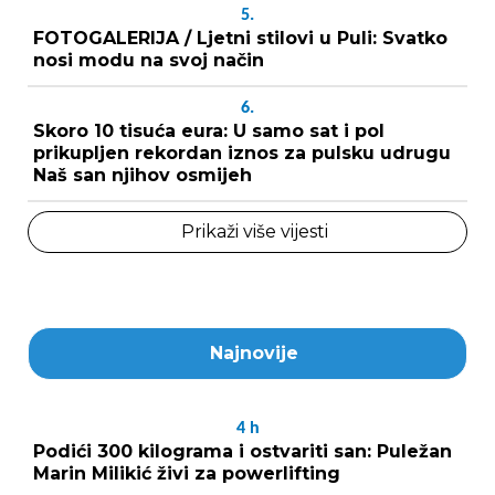
5.
FOTOGALERIJA / Ljetni stilovi u Puli: Svatko
nosi modu na svoj način
6.
Skoro 10 tisuća eura: U samo sat i pol
prikupljen rekordan iznos za pulsku udrugu
Naš san njihov osmijeh
Prikaži više vijesti
Najnovije
4
h
Podići 300 kilograma i ostvariti san: Puležan
Marin Milikić živi za powerlifting