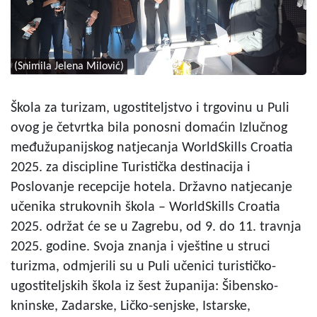
(Snimila Jelena Milović)
Škola za turizam, ugostiteljstvo i trgovinu u Puli
ovog je četvrtka bila ponosni domaćin Izlučnog
međužupanijskog natjecanja WorldSkills Croatia
2025. za discipline Turistička destinacija i
Poslovanje recepcije hotela. Državno natjecanje
učenika strukovnih škola – WorldSkills Croatia
2025. održat će se u Zagrebu, od 9. do 11. travnja
2025. godine. Svoja znanja i vještine u struci
turizma, odmjerili su u Puli učenici turističko-
ugostiteljskih škola iz šest županija: Šibensko-
kninske, Zadarske, Ličko-senjske, Istarske,