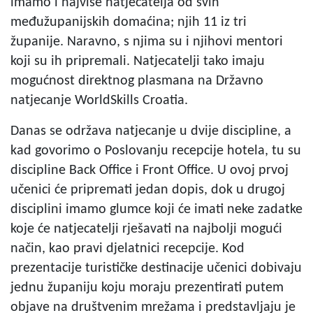
imamo i najviše natjecatelja od svih
međužupanijskih domaćina; njih 11 iz tri
županije. Naravno, s njima su i njihovi mentori
koji su ih pripremali. Natjecatelji tako imaju
mogućnost direktnog plasmana na Državno
natjecanje WorldSkills Croatia.
Danas se održava natjecanje u dvije discipline, a
kad govorimo o Poslovanju recepcije hotela, tu su
discipline Back Office i Front Office. U ovoj prvoj
učenici će pripremati jedan dopis, dok u drugoj
disciplini imamo glumce koji će imati neke zadatke
koje će natjecatelji rješavati na najbolji mogući
način, kao pravi djelatnici recepcije. Kod
prezentacije turističke destinacije učenici dobivaju
jednu županiju koju moraju prezentirati putem
objave na društvenim mrežama i predstavljaju je