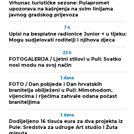
Vrhunac turističke sezone: Pulapromet
upozorava na kašnjenja na svim linijama
javnog gradskog prijevoza
7
h
Upisi na besplatne radionice Junior + u tijeku:
Mogu sudjelovati roditelji i njihova djeca
23
h
FOTOGALERIJA / Ljetni stilovi u Puli: Svatko
nosi modu na svoj način
1
dana
FOTO / Dan pobjede i Dan hrvatskih
branitelja obilježeni u Puli: Mimohodom,
vijencima i riječima zahvale odana počast
braniteljima
1
dana
Dodijeljeno 16 tisuća eura za dva projekta iz
Pule: Sredstva za udruge Art studio i Žuta
minuta