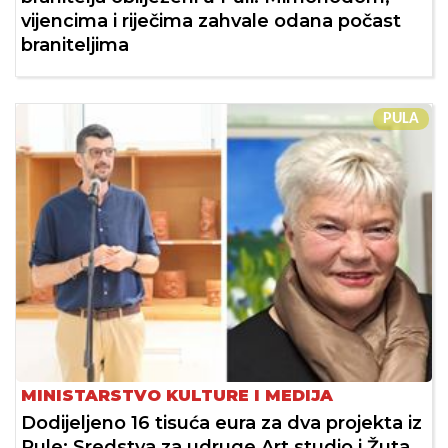
vijencima i riječima zahvale odana počast
braniteljima
PULA
MINISTARSTVO KULTURE I MEDIJA
Dodijeljeno 16 tisuća eura za dva projekta iz
Pule: Sredstva za udruge Art studio i Žuta