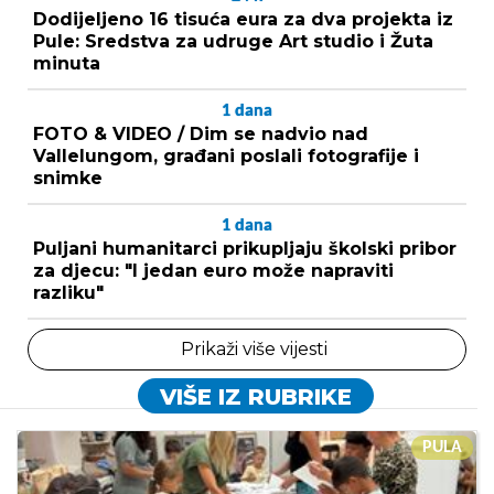
Dodijeljeno 16 tisuća eura za dva projekta iz
Pule: Sredstva za udruge Art studio i Žuta
minuta
1
dana
FOTO & VIDEO / Dim se nadvio nad
Vallelungom, građani poslali fotografije i
snimke
1
dana
Puljani humanitarci prikupljaju školski pribor
za djecu: "I jedan euro može napraviti
razliku"
Prikaži više vijesti
VIŠE IZ RUBRIKE
PULA