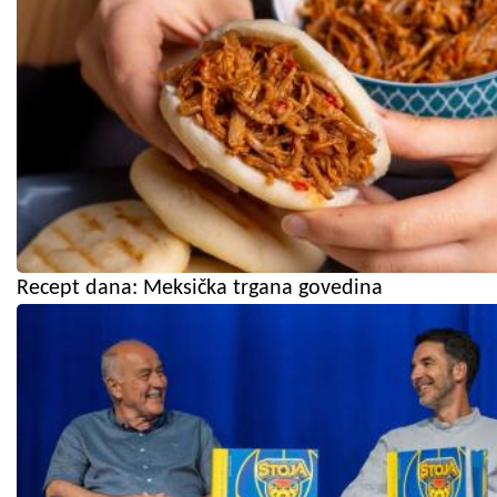
Recept dana: Meksička trgana govedina