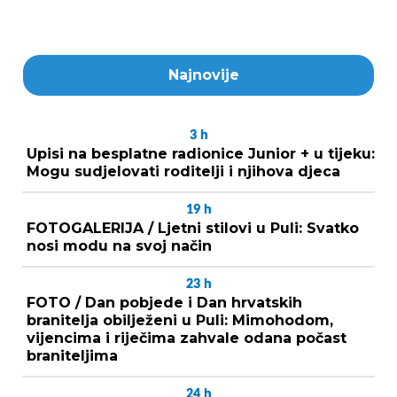
Najnovije
3
h
Upisi na besplatne radionice Junior + u tijeku:
Mogu sudjelovati roditelji i njihova djeca
19
h
FOTOGALERIJA / Ljetni stilovi u Puli: Svatko
nosi modu na svoj način
23
h
FOTO / Dan pobjede i Dan hrvatskih
branitelja obilježeni u Puli: Mimohodom,
vijencima i riječima zahvale odana počast
braniteljima
24
h