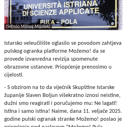
(Snimio Milivoj Mijošek)
Istarsko veleučilište oglasilo se povodom zahtjeva
pulskog ogranka platforme Možemo! da se
provede izvanredna revizija spomenute
obrazovne ustanove. Priopćenje prenosimo u
cijelosti.
- S obzirom na to da vijećnik Skupštine Istarske
županije Slaven Boljun višekratno iznosi neistine,
dužni smo reagirati i poručujemo mu: Ne lagati!
Istina i samo istina! Naime, dana 11. veljače 2025.
godine pulski ogranak stranke Možemo! poslao je