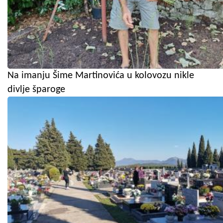
Na imanju Šime Martinovića u kolovozu nikle
divlje šparoge