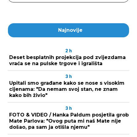
Najnovije
2
h
Deset besplatnih projekcija pod zvijezdama
vraća se na pulske trgove i igrališta
3
h
Upitali smo građane kako se nose s visokim
cijenama: "Da nemam svoj stan, ne znam
kako bih živio"
3
h
FOTO & VIDEO / Hanka Paldum posjetila grob
Mate Parlova: "Ovog puta mi naš Mate nije
došao, pa sam ja otišla njemu"