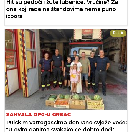
Hit su pedoči i žute lubenice. Vrućine? Za
one koji rade na štandovima nema puno
izbora
PULA
ZAHVALA OPG-U GRBAC
Pulskim vatrogascima donirano svježe voće:
"U ovim danima svakako će dobro doći"