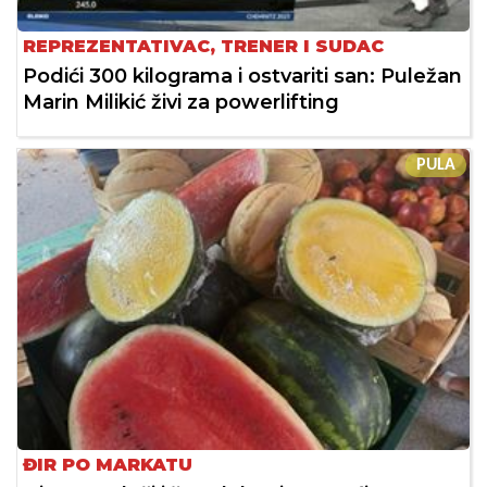
REPREZENTATIVAC, TRENER I SUDAC
Podići 300 kilograma i ostvariti san: Puležan
Marin Milikić živi za powerlifting
PULA
ĐIR PO MARKATU