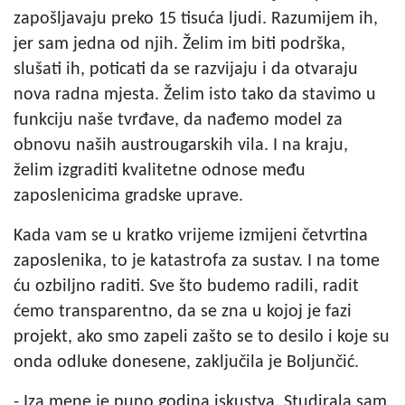
zapošljavaju preko 15 tisuća ljudi. Razumijem ih,
jer sam jedna od njih. Želim im biti podrška,
slušati ih, poticati da se razvijaju i da otvaraju
nova radna mjesta. Želim isto tako da stavimo u
funkciju naše tvrđave, da nađemo model za
obnovu naših austrougarskih vila. I na kraju,
želim izgraditi kvalitetne odnose među
zaposlenicima gradske uprave.
Kada vam se u kratko vrijeme izmijeni četvrtina
zaposlenika, to je katastrofa za sustav. I na tome
ću ozbiljno raditi. Sve što budemo radili, radit
ćemo transparentno, da se zna u kojoj je fazi
projekt, ako smo zapeli zašto se to desilo i koje su
onda odluke donesene, zaključila je Boljunčić.
- Iza mene je puno godina iskustva. Studirala sam