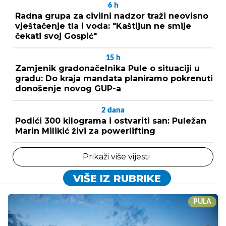
6
h
Radna grupa za civilni nadzor traži neovisno
vještačenje tla i voda: "Kaštijun ne smije
čekati svoj Gospić"
15
h
Zamjenik gradonačelnika Pule o situaciji u
gradu: Do kraja mandata planiramo pokrenuti
donošenje novog GUP-a
2
dana
Podići 300 kilograma i ostvariti san: Puležan
Marin Milikić živi za powerlifting
Prikaži više vijesti
VIŠE IZ RUBRIKE
PULA