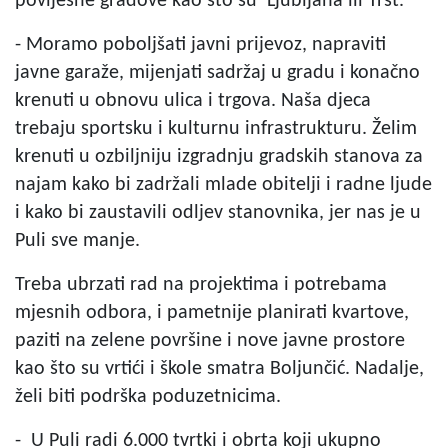
povijesne gradove kao što su Ljubljana ili Trst.
- Moramo poboljšati javni prijevoz, napraviti
javne garaže, mijenjati sadržaj u gradu i konačno
krenuti u obnovu ulica i trgova. Naša djeca
trebaju sportsku i kulturnu infrastrukturu. Želim
krenuti u ozbiljniju izgradnju gradskih stanova za
najam kako bi zadržali mlade obitelji i radne ljude
i kako bi zaustavili odljev stanovnika, jer nas je u
Puli sve manje.
Treba ubrzati rad na projektima i potrebama
mjesnih odbora, i pametnije planirati kvartove,
paziti na zelene površine i nove javne prostore
kao što su vrtići i škole smatra Boljunčić. Nadalje,
želi biti podrška poduzetnicima.
- U Puli radi 6.000 tvrtki i obrta koji ukupno