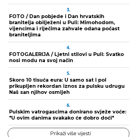
3.
FOTO / Dan pobjede i Dan hrvatskih
branitelja obilježeni u Puli: Mimohodom,
vijencima i riječima zahvale odana počast
braniteljima
4.
FOTOGALERIJA / Ljetni stilovi u Puli: Svatko
nosi modu na svoj način
5.
Skoro 10 tisuća eura: U samo sat i pol
prikupljen rekordan iznos za pulsku udrugu
Naš san njihov osmijeh
6.
Pulskim vatrogascima donirano svježe voće:
"U ovim danima svakako će dobro doći"
Prikaži više vijesti