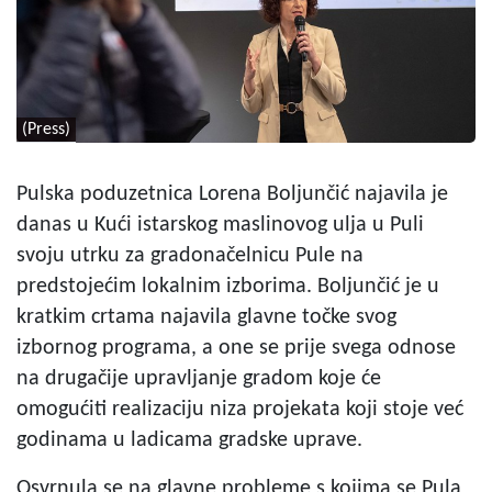
(Press)
Pulska poduzetnica Lorena Boljunčić najavila je
danas u Kući istarskog maslinovog ulja u Puli
svoju utrku za gradonačelnicu Pule na
predstojećim lokalnim izborima. Boljunčić je u
kratkim crtama najavila glavne točke svog
izbornog programa, a one se prije svega odnose
na drugačije upravljanje gradom koje će
omogućiti realizaciju niza projekata koji stoje već
godinama u ladicama gradske uprave.
Osvrnula se na glavne probleme s kojima se Pula