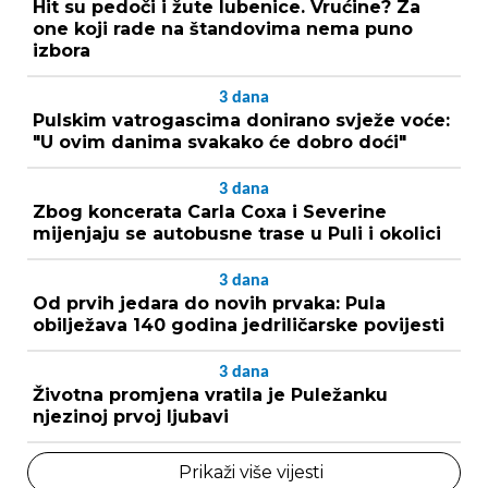
Hit su pedoči i žute lubenice. Vrućine? Za
one koji rade na štandovima nema puno
izbora
3
dana
Pulskim vatrogascima donirano svježe voće:
"U ovim danima svakako će dobro doći"
3
dana
Zbog koncerata Carla Coxa i Severine
mijenjaju se autobusne trase u Puli i okolici
3
dana
Od prvih jedara do novih prvaka: Pula
obilježava 140 godina jedriličarske povijesti
3
dana
Životna promjena vratila je Puležanku
njezinoj prvoj ljubavi
Prikaži više vijesti