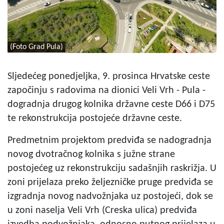
(Foto Grad Pula)
Sljedećeg ponedjeljka, 9. prosinca Hrvatske ceste
započinju s radovima na dionici Veli Vrh - Pula -
dogradnja drugog kolnika državne ceste D66 i D75
te rekonstrukcija postojeće državne ceste.
Predmetnim projektom predviđa se nadogradnja
novog dvotračnog kolnika s južne strane
postojećeg uz rekonstrukciju sadašnjih raskrižja. U
zoni prijelaza preko željezničke pruge predviđa se
izgradnja novog nadvožnjaka uz postojeći, dok se
u zoni naselja Veli Vrh (Creska ulica) predviđa