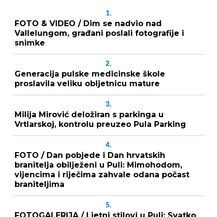
1.
FOTO & VIDEO / Dim se nadvio nad
Vallelungom, građani poslali fotografije i
snimke
2.
Generacija pulske medicinske škole
proslavila veliku obljetnicu mature
3.
Milija Mirović deložiran s parkinga u
Vrtlarskoj, kontrolu preuzeo Pula Parking
4.
FOTO / Dan pobjede i Dan hrvatskih
branitelja obilježeni u Puli: Mimohodom,
vijencima i riječima zahvale odana počast
braniteljima
5.
FOTOGALERIJA / Ljetni stilovi u Puli: Svatko