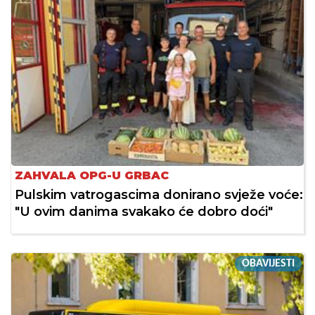
ZAHVALA OPG-U GRBAC
Pulskim vatrogascima donirano svježe voće:
"U ovim danima svakako će dobro doći"
OBAVIJESTI