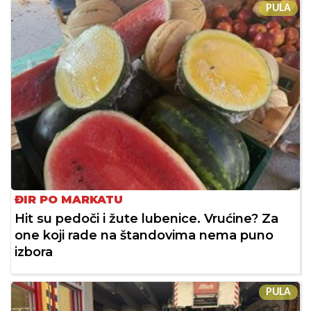
PULA
ĐIR PO MARKATU
Hit su pedoči i žute lubenice. Vrućine? Za
one koji rade na štandovima nema puno
izbora
PULA