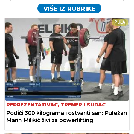
VIŠE IZ RUBRIKE
PULA
REPREZENTATIVAC, TRENER I SUDAC
Podići 300 kilograma i ostvariti san: Puležan
Marin Milikić živi za powerlifting