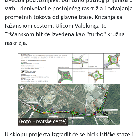
izvedba podvožnjaka, odnosno putnog prijelaza u
svrhu denivelacije postojećeg raskrižja i odvajanja
prometnih tokova od glavne trase. Križanja sa
Fažanskom cestom, Ulicom Valelunga te
Tršćanskom bit će izvedena kao "turbo" kružna
raskrižja.
(Foto Hrvatske ceste)
U sklopu projekta izgradit će se biciklističke staze i