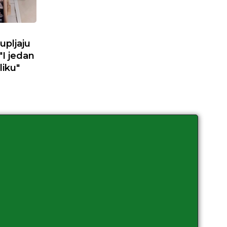
upljaju
"I jedan
liku"