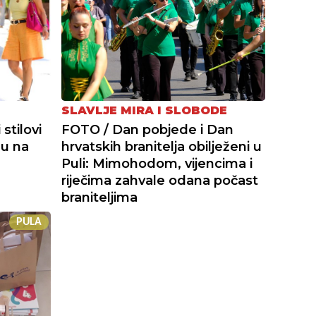
SLAVLJE MIRA I SLOBODE
stilovi
FOTO / Dan pobjede i Dan
du na
hrvatskih branitelja obilježeni u
Puli: Mimohodom, vijencima i
riječima zahvale odana počast
braniteljima
PULA