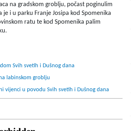
naca na gradskom groblju, počast poginulim
a je i u parku Franje Josipa kod Spomenika
ovinskom ratu te kod Spomenika palim
ku.
odom Svih svetih i Dušnog dana
 na labinskom groblju
i vijenci u povodu Svih svetih i Dušnog dana