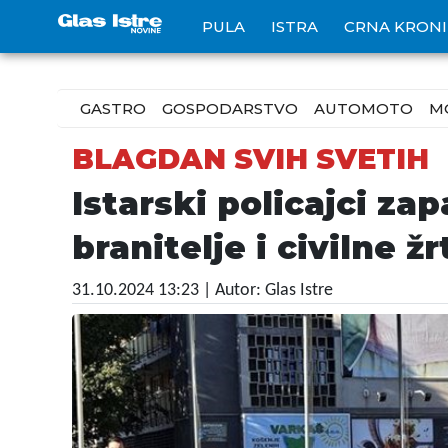
PULA
ISTRA
CRNA KRON
GASTRO
GOSPODARSTVO
AUTOMOTO
M
BLAGDAN SVIH SVETIH
Istarski policajci zap
branitelje i civilne ž
31.10.2024 13:23
| Autor: Glas Istre