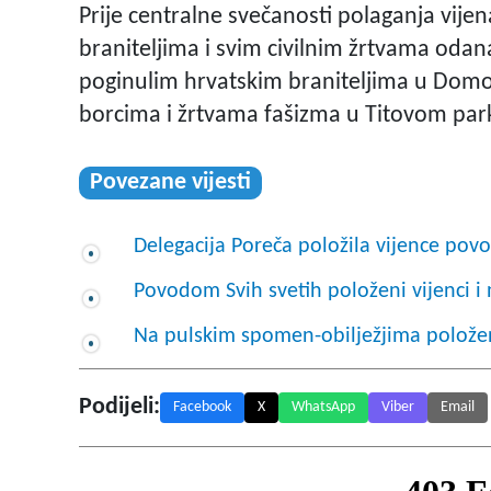
Prije centralne svečanosti polaganja vije
braniteljima i svim civilnim žrtvama odan
poginulim hrvatskim braniteljima u Dom
borcima i žrtvama fašizma u Titovom par
Povezane vijesti
Delegacija Poreča položila vijence pov
Povodom Svih svetih položeni vijenci i
Na pulskim spomen-obilježjima položen
Podijeli:
Facebook
X
WhatsApp
Viber
Email