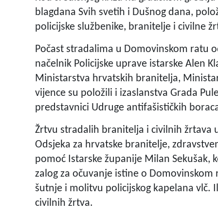
blagdana Svih svetih i Dušnog dana, polože
policijske službenike, branitelje i civilne žr
Počast stradalima u Domovinskom ratu odal
načelnik Policijske uprave istarske Alen Kl
Ministarstva hrvatskih branitelja, Minista
vijence su položili i izaslanstva Grada Pu
predstavnici Udruge antifašističkih borac
Žrtvu stradalih branitelja i civilnih žrtav
Odsjeka za hrvatske branitelje, zdravstv
pomoć Istarske županije Milan Sekušak, koj
zalog za očuvanje istine o Domovinskom r
šutnje i molitvu policijskog kapelana vlč. Il
civilnih žrtva.