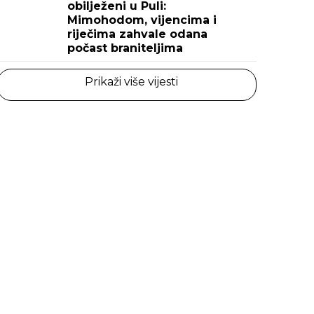
obilježeni u Puli:
Mimohodom, vijencima i
riječima zahvale odana
počast braniteljima
Prikaži više vijesti