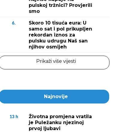
pulskoj tržnici? Provjerili
smo
Skoro 10 tisuća eura: U
6.
samo sat i pol prikupljen
rekordan iznos za
pulsku udrugu Naš san
njihov osmijeh
Prikaži više vijesti
Najnovije
Životna promjena vratila
13
h
je Puležanku njezinoj
prvoj ljubavi