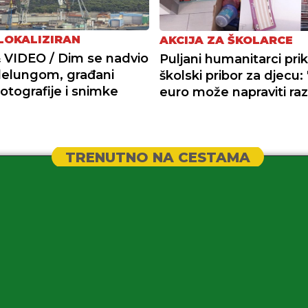
LOKALIZIRAN
AKCIJA ZA ŠKOLARCE
VIDEO / Dim se nadvio
Puljani humanitarci prik
lelungom, građani
školski pribor za djecu: 
fotografije i snimke
euro može napraviti raz
TRENUTNO NA CESTAMA