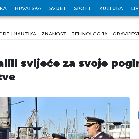
IKA
HRVATSKA
SVIJET
SPORT
KULTURA
LI
ORE I NAUTIKA
ZNANOST
TEHNOLOGIJA
OBAVIJEST
alili svijeće za svoje pog
rtve