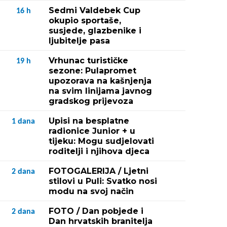
Sedmi Valdebek Cup
16
h
okupio sportaše,
susjede, glazbenike i
ljubitelje pasa
Vrhunac turističke
19
h
sezone: Pulapromet
upozorava na kašnjenja
na svim linijama javnog
gradskog prijevoza
Upisi na besplatne
1
dana
radionice Junior + u
tijeku: Mogu sudjelovati
roditelji i njihova djeca
FOTOGALERIJA / Ljetni
2
dana
stilovi u Puli: Svatko nosi
modu na svoj način
FOTO / Dan pobjede i
2
dana
Dan hrvatskih branitelja