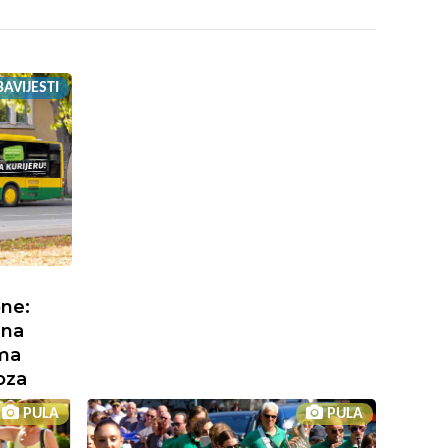
AVIJESTI
one:
 na
ama
oza
PULA
PULA