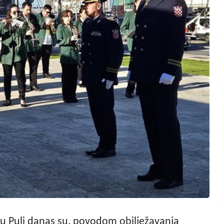
 u Puli danas su, povodom obilježavanja