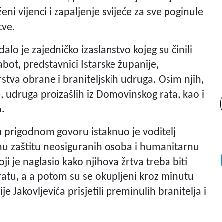
ni vijenci i zapaljenje svijeće za sve poginule
tve.
o je zajedničko izaslanstvo kojeg su činili
abot, predstavnici Istarske županije,
rstva obrane i braniteljskih udruga. Osim njih,
le, udruga proizašlih iz Domovinskog rata, kao i
a.
a u prigodnom govoru istaknuo je voditelj
enu zaštitu neosiguranih osoba i humanitarnu
i je naglasio kako njihova žrtva treba biti
atu, a a potom su se okupljeni kroz minutu
ije Jakovljevića prisjetili preminulih branitelja i