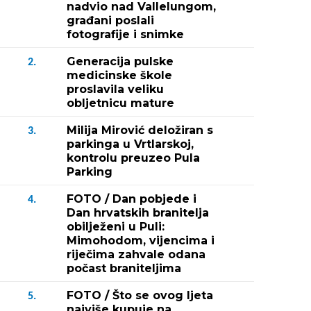
nadvio nad Vallelungom,
građani poslali
fotografije i snimke
Generacija pulske
2.
medicinske škole
proslavila veliku
obljetnicu mature
Milija Mirović deložiran s
3.
parkinga u Vrtlarskoj,
kontrolu preuzeo Pula
Parking
FOTO / Dan pobjede i
4.
Dan hrvatskih branitelja
obilježeni u Puli:
Mimohodom, vijencima i
riječima zahvale odana
počast braniteljima
FOTO / Što se ovog ljeta
5.
najviše kupuje na