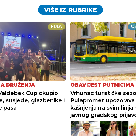
VIŠE IZ RUBRIKE
PULA
OB
NA DRUŽENJA
OBAVIJEST PUTNICIMA
Valdebek Cup okupio
Vrhunac turističke sez
e, susjede, glazbenike i
Pulapromet upozorava
je pasa
kašnjenja na svim linij
javnog gradskog prijev