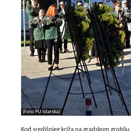
(Foto PU istarska)
Kod središnjeg križa na gradskom groblju