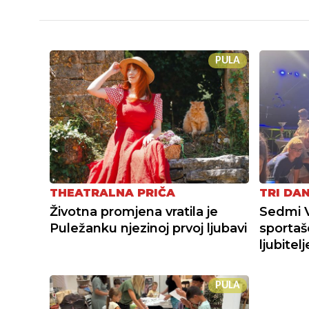
PULA
THEATRALNA PRIČA
TRI DA
Životna promjena vratila je
Sedmi 
Puležanku njezinoj prvoj ljubavi
sportaš
ljubitel
PULA