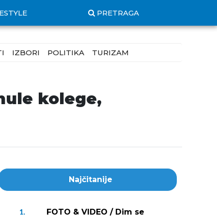
FESTYLE
PRETRAGA
I
IZBORI
POLITIKA
TURIZAM
inule kolege,
Najčitanije
FOTO & VIDEO / Dim se
1.