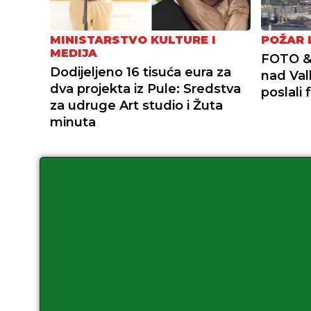
MINISTARSTVO KULTURE I
POŽAR 
MEDIJA
FOTO & 
Dodijeljeno 16 tisuća eura za
nad Val
dva projekta iz Pule: Sredstva
poslali 
za udruge Art studio i Žuta
minuta