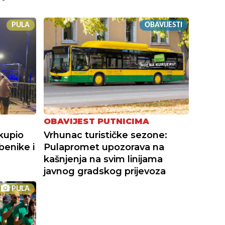
PULA
OBAVIJESTI
OBAVIJEST PUTNICIMA
kupio
Vrhunac turističke sezone:
benike i
Pulapromet upozorava na
kašnjenja na svim linijama
javnog gradskog prijevoza
PULA