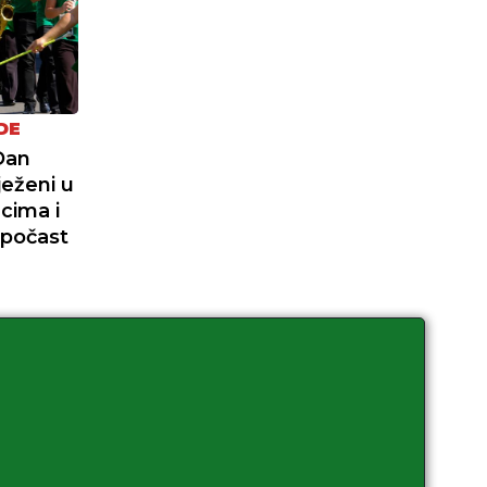
DE
Dan
ježeni u
cima i
 počast