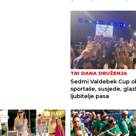
TRI DANA DRUŽENJA
Sedmi Valdebek Cup o
sportaše, susjede, glaz
ljubitelje pasa
PULA