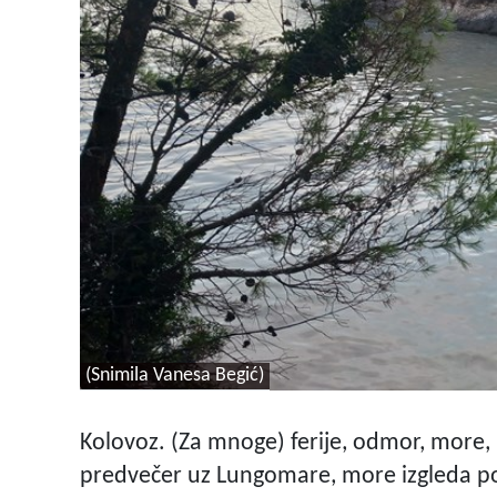
(Snimila Vanesa Begić)
Kolovoz. (Za mnoge) ferije, odmor, more,
predvečer uz Lungomare, more izgleda po