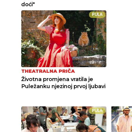
doći"
PULA
THEATRALNA PRIČA
Životna promjena vratila je
Puležanku njezinoj prvoj ljubavi
PULA