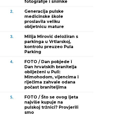
fotografije i snimke
Generacija pulske
2.
medicinske škole
proslavila veliku
obljetnicu mature
Milija Mirović deložiran s
3.
parkinga u Vrtlarskoj,
kontrolu preuzeo Pula
Parking
FOTO / Dan pobjede i
4.
Dan hrvatskih branitelja
obilježeni u Puli:
Mimohodom, vijencima i
riječima zahvale odana
počast braniteljima
FOTO / Što se ovog ljeta
5.
najviše kupuje na
pulskoj tržnici? Provjerili
smo