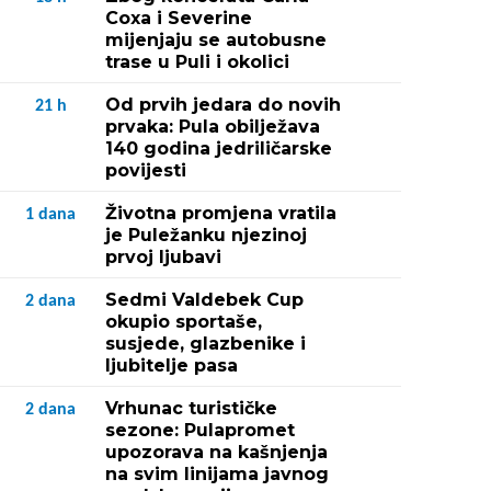
Coxa i Severine
mijenjaju se autobusne
trase u Puli i okolici
Od prvih jedara do novih
21
h
prvaka: Pula obilježava
140 godina jedriličarske
povijesti
Životna promjena vratila
1
dana
je Puležanku njezinoj
prvoj ljubavi
Sedmi Valdebek Cup
2
dana
okupio sportaše,
susjede, glazbenike i
ljubitelje pasa
Vrhunac turističke
2
dana
sezone: Pulapromet
upozorava na kašnjenja
na svim linijama javnog