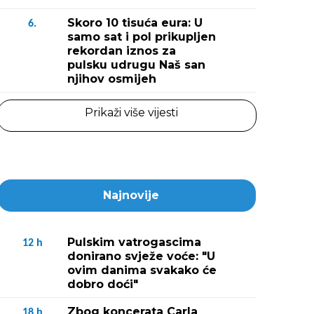
Skoro 10 tisuća eura: U
6.
samo sat i pol prikupljen
rekordan iznos za
pulsku udrugu Naš san
njihov osmijeh
Prikaži više vijesti
Najnovije
Pulskim vatrogascima
12
h
donirano svježe voće: "U
ovim danima svakako će
dobro doći"
Zbog koncerata Carla
18
h