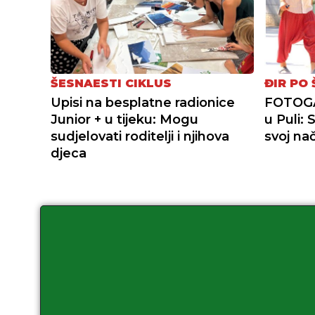
ŠESNAESTI CIKLUS
ĐIR PO 
Upisi na besplatne radionice
FOTOGAL
Junior + u tijeku: Mogu
u Puli:
sudjelovati roditelji i njihova
svoj nač
djeca