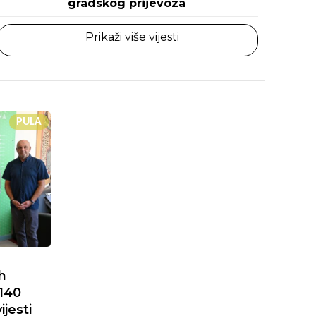
gradskog prijevoza
Prikaži više vijesti
PULA
h
 140
ijesti