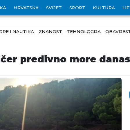
IKA
HRVATSKA
SVIJET
SPORT
KULTURA
LI
ORE I NAUTIKA
ZNANOST
TEHNOLOGIJA
OBAVIJEST
čer predivno more danas 