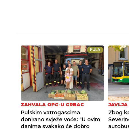
PULA
ZAHVALA OPG-U GRBAC
JAVLJA
Pulskim vatrogascima
Zbog ko
donirano svježe voće: "U ovim
Severin
danima svakako će dobro
autobusn