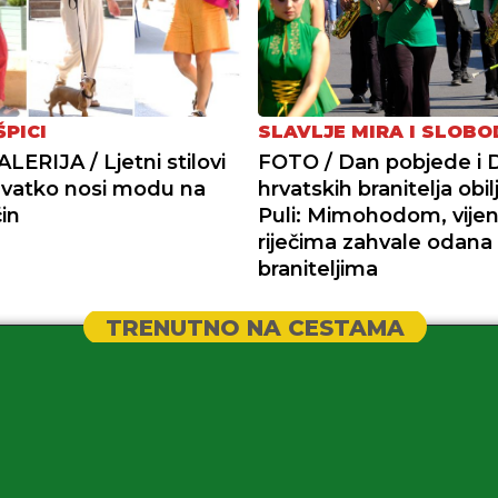
ŠPICI
SLAVLJE MIRA I SLOBO
ERIJA / Ljetni stilovi
FOTO / Dan pobjede i 
 Svatko nosi modu na
hrvatskih branitelja obil
in
Puli: Mimohodom, vijen
riječima zahvale odana
braniteljima
TRENUTNO NA CESTAMA