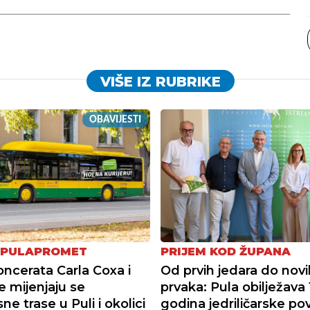
VIŠE IZ RUBRIKE
OBAVIJESTI
 PULAPROMET
PRIJEM KOD ŽUPANA
ncerata Carla Coxa i
Od prvih jedara do novi
e mijenjaju se
prvaka: Pula obilježava
e trase u Puli i okolici
godina jedriličarske pov