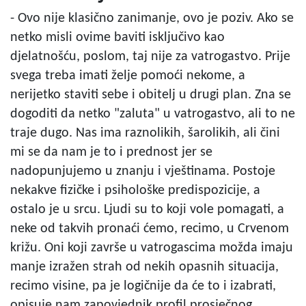
- Ovo nije klasično zanimanje, ovo je poziv. Ako se
netko misli ovime baviti isključivo kao
djelatnošću, poslom, taj nije za vatrogastvo. Prije
svega treba imati želje pomoći nekome, a
nerijetko staviti sebe i obitelj u drugi plan. Zna se
dogoditi da netko "zaluta" u vatrogastvo, ali to ne
traje dugo. Nas ima raznolikih, šarolikih, ali čini
mi se da nam je to i prednost jer se
nadopunjujemo u znanju i vještinama. Postoje
nekakve fizičke i psihološke predispozicije, a
ostalo je u srcu. Ljudi su to koji vole pomagati, a
neke od takvih pronaći ćemo, recimo, u Crvenom
križu. Oni koji završe u vatrogascima možda imaju
manje izražen strah od nekih opasnih situacija,
recimo visine, pa je logičnije da će to i izabrati,
opisuje nam zapovjednik profil prosječnog