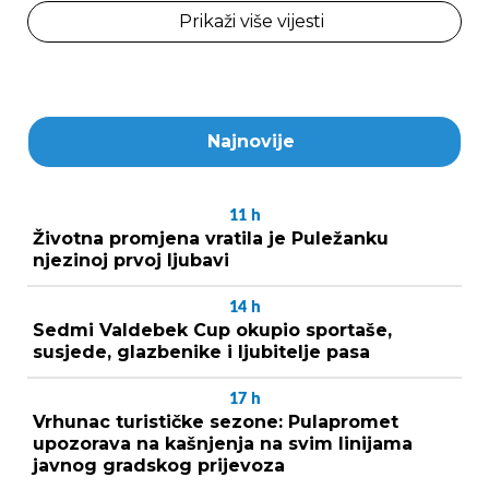
Prikaži više vijesti
Najnovije
11
h
Životna promjena vratila je Puležanku
njezinoj prvoj ljubavi
14
h
Sedmi Valdebek Cup okupio sportaše,
susjede, glazbenike i ljubitelje pasa
17
h
Vrhunac turističke sezone: Pulapromet
upozorava na kašnjenja na svim linijama
javnog gradskog prijevoza