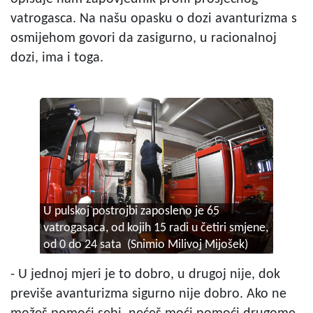
vatrogasca. Na našu opasku o dozi avanturizma s
osmijehom govori da zasigurno, u racionalnoj
dozi, ima i toga.
U pulskoj postrojbi zaposleno je 65
vatrogasaca, od kojih 15 radi u četiri smjene,
od 0 do 24 sata (Snimio Milivoj Mijošek)
- U jednoj mjeri je to dobro, u drugoj nije, dok
previše avanturizma sigurno nije dobro. Ako ne