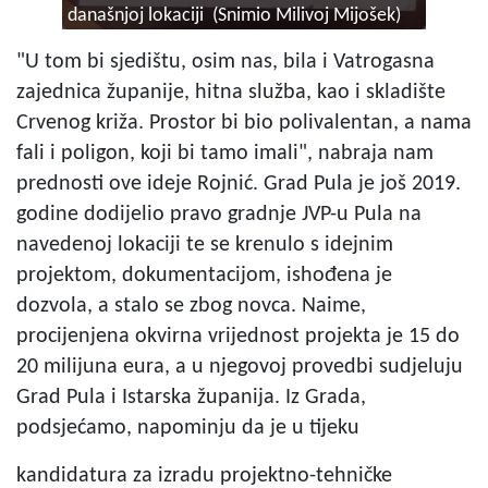
današnjoj lokaciji (Snimio Milivoj Mijošek)
"U tom bi sjedištu, osim nas, bila i Vatrogasna
zajednica županije, hitna služba, kao i skladište
Crvenog križa. Prostor bi bio polivalentan, a nama
fali i poligon, koji bi tamo imali", nabraja nam
prednosti ove ideje Rojnić. Grad Pula je još 2019.
godine dodijelio pravo gradnje JVP-u Pula na
navedenoj lokaciji te se krenulo s idejnim
projektom, dokumentacijom, ishođena je
dozvola, a stalo se zbog novca. Naime,
procijenjena okvirna vrijednost projekta je 15 do
20 milijuna eura, a u njegovoj provedbi sudjeluju
Grad Pula i Istarska županija. Iz Grada,
podsjećamo, napominju da je u tijeku
kandidatura za izradu projektno-tehničke