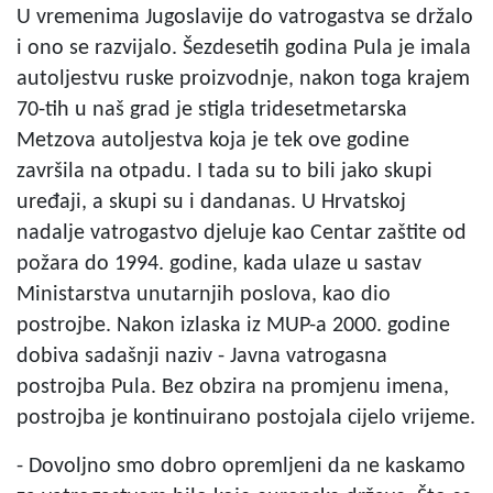
U vremenima Jugoslavije do vatrogastva se držalo
i ono se razvijalo. Šezdesetih godina Pula je imala
autoljestvu ruske proizvodnje, nakon toga krajem
70-tih u naš grad je stigla tridesetmetarska
Metzova autoljestva koja je tek ove godine
završila na otpadu. I tada su to bili jako skupi
uređaji, a skupi su i dandanas. U Hrvatskoj
nadalje vatrogastvo djeluje kao Centar zaštite od
požara do 1994. godine, kada ulaze u sastav
Ministarstva unutarnjih poslova, kao dio
postrojbe. Nakon izlaska iz MUP-a 2000. godine
dobiva sadašnji naziv - Javna vatrogasna
postrojba Pula. Bez obzira na promjenu imena,
postrojba je kontinuirano postojala cijelo vrijeme.
- Dovoljno smo dobro opremljeni da ne kaskamo