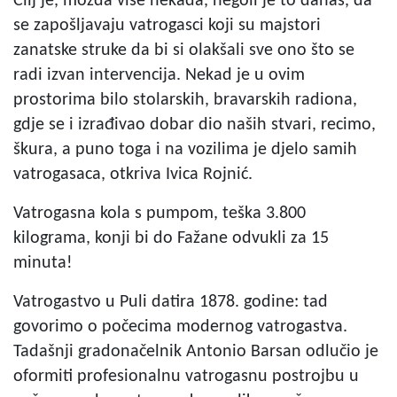
Cilj je, možda više nekada, negoli je to danas, da
se zapošljavaju vatrogasci koji su majstori
zanatske struke da bi si olakšali sve ono što se
radi izvan intervencija. Nekad je u ovim
prostorima bilo stolarskih, bravarskih radiona,
gdje se i izrađivao dobar dio naših stvari, recimo,
škura, a puno toga i na vozilima je djelo samih
vatrogasaca, otkriva Ivica Rojnić.
Vatrogasna kola s pumpom, teška 3.800
kilograma, konji bi do Fažane odvukli za 15
minuta!
Vatrogastvo u Puli datira 1878. godine: tad
govorimo o počecima modernog vatrogastva.
Tadašnji gradonačelnik Antonio Barsan odlučio je
oformiti profesionalnu vatrogasnu postrojbu u