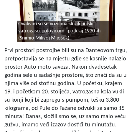
Ovakvim su se vozilima služili pulski
vatrogasci polovicom i potkraj 1930-ih
(Snimio Milivoj Mijošek)
Prvi prostori postrojbe bili su na Danteovom trgu,
pretpostavlja se na mjestu gdje se kasnije nalazio
prostor Auto moto saveza. Nakon dvadesetak
godina sele u sadašnje prostore, što znači da su u
njima više od stotinu godina. U početku, krajem
19. i početkom 20. stoljeća, vatrogasna kola vukli
su konji koji bi zapregu s pumpom, tešku 3.800
kilograma, od Pule do Fažane odvukli za samo 15
minuta! Danas, složili smo se, uz samo malo veću
gužvu, imamo veći izazov dostići tu minutažu.