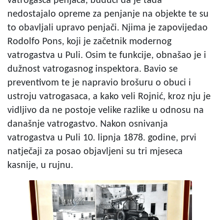
vatrogasca penjača, budući da je tada
nedostajalo opreme za penjanje na objekte te su
to obavljali upravo penjači. Njima je zapovijedao
Rodolfo Pons, koji je začetnik modernog
vatrogastva u Puli. Osim te funkcije, obnašao je i
dužnost vatrogasnog inspektora. Bavio se
preventivom te je napravio brošuru o obuci i
ustroju vatrogasaca, a kako veli Rojnić, kroz nju je
vidljivo da ne postoje velike razlike u odnosu na
današnje vatrogastvo. Nakon osnivanja
vatrogastva u Puli 10. lipnja 1878. godine, prvi
natječaji za posao objavljeni su tri mjeseca
kasnije, u rujnu.