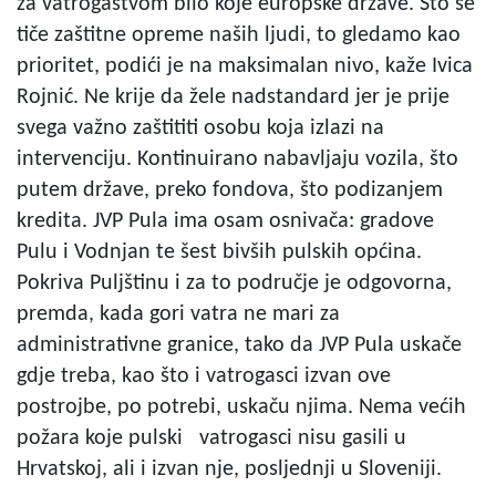
za vatrogastvom bilo koje europske države. Što se
tiče zaštitne opreme naših ljudi, to gledamo kao
prioritet, podići je na maksimalan nivo, kaže Ivica
Rojnić. Ne krije da žele nadstandard jer je prije
svega važno zaštititi osobu koja izlazi na
intervenciju. Kontinuirano nabavljaju vozila, što
putem države, preko fondova, što podizanjem
kredita. JVP Pula ima osam osnivača: gradove
Pulu i Vodnjan te šest bivših pulskih općina.
Pokriva Puljštinu i za to područje je odgovorna,
premda, kada gori vatra ne mari za
administrativne granice, tako da JVP Pula uskače
gdje treba, kao što i vatrogasci izvan ove
postrojbe, po potrebi, uskaču njima. Nema većih
požara koje pulski vatrogasci nisu gasili u
Hrvatskoj, ali i izvan nje, posljednji u Sloveniji.