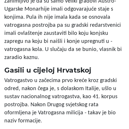
Zanimljivo je da su samo veliki gradovi Austro-
Ugarske Monarhije imali odgovarajuće staje s
konjima. Pula ih nije imala kada se osnovala
vatrogasna postrojba pa su gradski redarstvenici
imali ovlaštenje zaustaviti bilo koju konjsku
zapregu na koju bi naišli i konje upregnuti u -
vatrogasna kola. U slučaju da se bunio, vlasnik bi
zaradio kaznu.
Gasili u cijeloj Hrvatskoj
Vatrogastvo u začecima prvo kreće kroz gradski
odred, nakon čega je, s dolaskom Italije, ušlo u
sustav nacionalnog vatrogastva, kao 41. korpus
postrojba. Nakon Drugog svjetskog rata
oformljena je Vatrogasna milicija - takav je bio
naziv formacije.