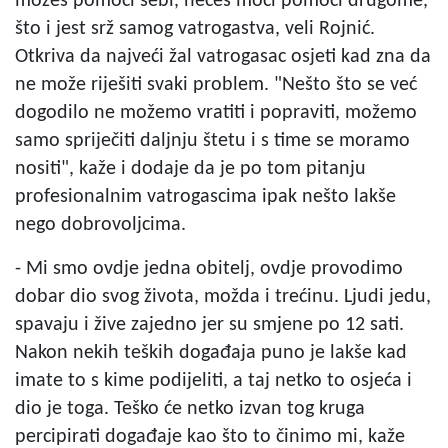
možeš pomoći sebi, nećeš moći pomoći drugome,
što i jest srž samog vatrogastva, veli Rojnić.
Otkriva da najveći žal vatrogasac osjeti kad zna da
ne može riješiti svaki problem. "Nešto što se već
dogodilo ne možemo vratiti i popraviti, možemo
samo spriječiti daljnju štetu i s time se moramo
nositi", kaže i dodaje da je po tom pitanju
profesionalnim vatrogascima ipak nešto lakše
nego dobrovoljcima.
- Mi smo ovdje jedna obitelj, ovdje provodimo
dobar dio svog života, možda i trećinu. Ljudi jedu,
spavaju i žive zajedno jer su smjene po 12 sati.
Nakon nekih teških događaja puno je lakše kad
imate to s kime podijeliti, a taj netko to osjeća i
dio je toga. Teško će netko izvan tog kruga
percipirati događaje kao što to činimo mi, kaže