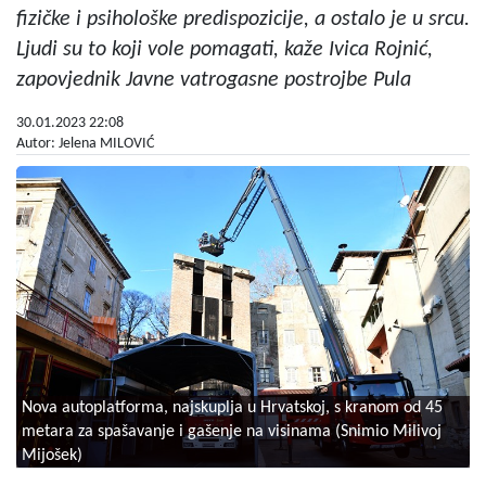
fizičke i psihološke predispozicije, a ostalo je u srcu.
Ljudi su to koji vole pomagati, kaže Ivica Rojnić,
zapovjednik Javne vatrogasne postrojbe Pula
30.01.2023 22:08
Autor: Jelena MILOVIĆ
Nova autoplatforma, najskuplja u Hrvatskoj, s kranom od 45
metara za spašavanje i gašenje na visinama (Snimio Milivoj
Mijošek)