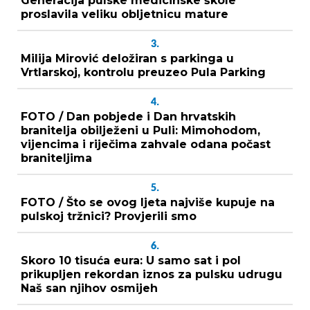
Generacija pulske medicinske škole
proslavila veliku obljetnicu mature
3.
Milija Mirović deložiran s parkinga u
Vrtlarskoj, kontrolu preuzeo Pula Parking
4.
FOTO / Dan pobjede i Dan hrvatskih
branitelja obilježeni u Puli: Mimohodom,
vijencima i riječima zahvale odana počast
braniteljima
5.
FOTO / Što se ovog ljeta najviše kupuje na
pulskoj tržnici? Provjerili smo
6.
Skoro 10 tisuća eura: U samo sat i pol
prikupljen rekordan iznos za pulsku udrugu
Naš san njihov osmijeh