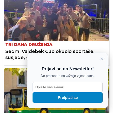
TRI DANA DRUŽENJA
Sedmi Valdebek Cup okupio sportaše,
susjede, glazbenike i ljubitelje pasa
×
Prijavi se na Newsletter!
OBAVIJESTI
Ne propustite najvažnije vijesti dana.
Pretplati se