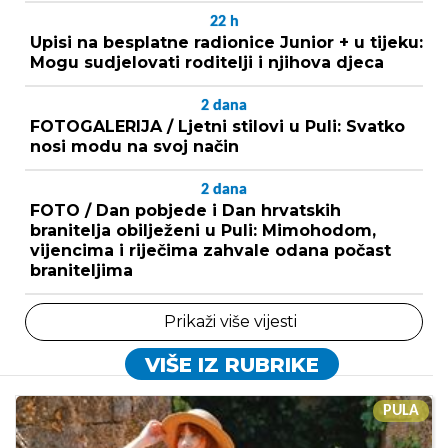
22
h
Upisi na besplatne radionice Junior + u tijeku:
Mogu sudjelovati roditelji i njihova djeca
2
dana
FOTOGALERIJA / Ljetni stilovi u Puli: Svatko
nosi modu na svoj način
2
dana
FOTO / Dan pobjede i Dan hrvatskih
branitelja obilježeni u Puli: Mimohodom,
vijencima i riječima zahvale odana počast
braniteljima
Prikaži više vijesti
VIŠE IZ RUBRIKE
PULA