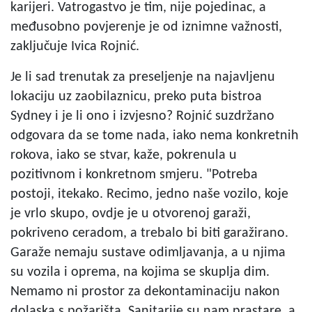
karijeri. Vatrogastvo je tim, nije pojedinac, a
međusobno povjerenje je od iznimne važnosti,
zaključuje Ivica Rojnić.
Je li sad trenutak za preseljenje na najavljenu
lokaciju uz zaobilaznicu, preko puta bistroa
Sydney i je li ono i izvjesno? Rojnić suzdržano
odgovara da se tome nada, iako nema konkretnih
rokova, iako se stvar, kaže, pokrenula u
pozitivnom i konkretnom smjeru. "Potreba
postoji, itekako. Recimo, jedno naše vozilo, koje
je vrlo skupo, ovdje je u otvorenoj garaži,
pokriveno ceradom, a trebalo bi biti garažirano.
Garaže nemaju sustave odimljavanja, a u njima
su vozila i oprema, na kojima se skuplja dim.
Nemamo ni prostor za dekontaminaciju nakon
dolaska s požarišta. Sanitarije su nam prastare, a