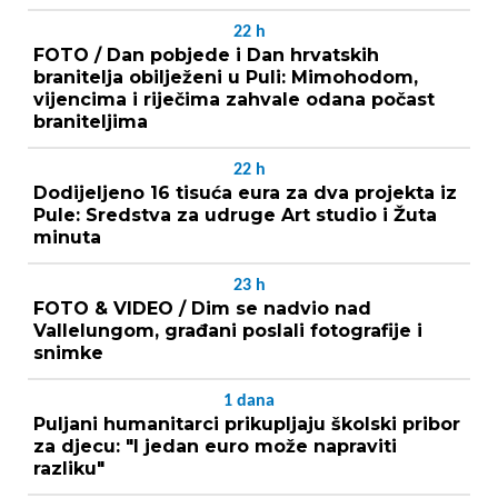
22
h
FOTO / Dan pobjede i Dan hrvatskih
branitelja obilježeni u Puli: Mimohodom,
vijencima i riječima zahvale odana počast
braniteljima
22
h
Dodijeljeno 16 tisuća eura za dva projekta iz
Pule: Sredstva za udruge Art studio i Žuta
minuta
23
h
FOTO & VIDEO / Dim se nadvio nad
Vallelungom, građani poslali fotografije i
snimke
1
dana
Puljani humanitarci prikupljaju školski pribor
za djecu: "I jedan euro može napraviti
razliku"