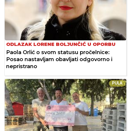
ODLAZAK LORENE BOLJUNČIĆ U OPORBU
Paola Orlić o svom statusu pročelnice:
Posao nastavljam obavljati odgovorno i
nepristrano
PULA