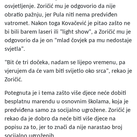
osvjetljenje. Zoričić mu je odgovorio da nije
obratio pažnju, jer Pula niti nema predviđen
vatromet. Nakon toga Kovačević je pitao zašto ne
bi bili barem laseri ili "light show", a Zoričić mu je
odgovorio da je on "mlad čovjek pa mu nedostaje
svjetla".
"Bit će tri dočeka, nadam se lijepo vremenu, pa
vjerujem da će vam biti svijetlo oko srca", rekao je
Zoričić.
Potegnuta je i tema zašto više djece neće dobiti
besplatnu marendu u osnovnim školama, koja je
predviđena samo za socijalno ugrožene. Zoričić je
rekao da je dobro da neće biti više djece na
popisu za to, jer to znači da nije narastao broj
socijalno ugroženih.