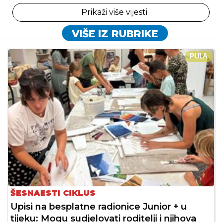
Prikaži više vijesti
VIŠE IZ RUBRIKE
PULA
ŠESNAESTI CIKLUS
Upisi na besplatne radionice Junior + u
tijeku: Mogu sudjelovati roditelji i njihova