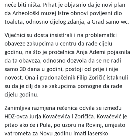
neće biti ništa. Prhat je objasnio da je novi plan
da Arheološki muzej Istre obnovi povijesni dio
toaleta, odnosno cijelog zdanja, a Grad samo wc.
Vijećnici su dosta insistirali i na problematici
obaveze zakupcima u centru da rade cijelu
godinu, na što je pročelnica Anja Ademi pojasnila
da ta obaveza, odnosno dozvola da se ne radi
samo 30 dana u godini, postoji od prije i nije
novost. Ona i gradonačelnik Filip Zoričić istaknuli
su da je cilj da se zakupcima pomogne da rade
cijelu godinu.
Zanimljiva razmjena rečenica odvila se između
HDZ-ovca Jurja Kovačevića i Zoričića. Kovačević je
pitao ako će i Pula, po uzoru na Rovinj, umjesto
vatrometa za Novu godinu imati lasersko