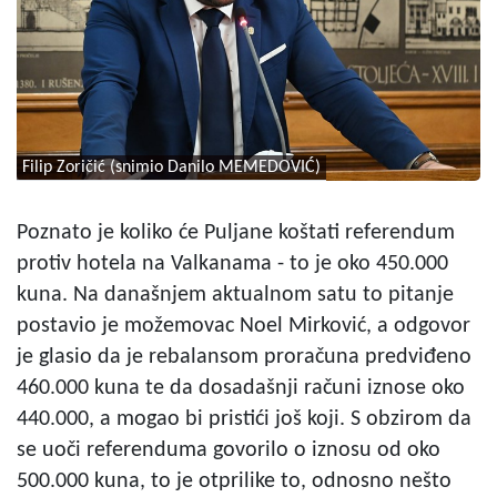
Filip Zoričić (snimio Danilo MEMEDOVIĆ)
Poznato je koliko će Puljane koštati referendum
protiv hotela na Valkanama - to je oko 450.000
kuna. Na današnjem aktualnom satu to pitanje
postavio je možemovac Noel Mirković, a odgovor
je glasio da je rebalansom proračuna predviđeno
460.000 kuna te da dosadašnji računi iznose oko
440.000, a mogao bi pristići još koji. S obzirom da
se uoči referenduma govorilo o iznosu od oko
500.000 kuna, to je otprilike to, odnosno nešto