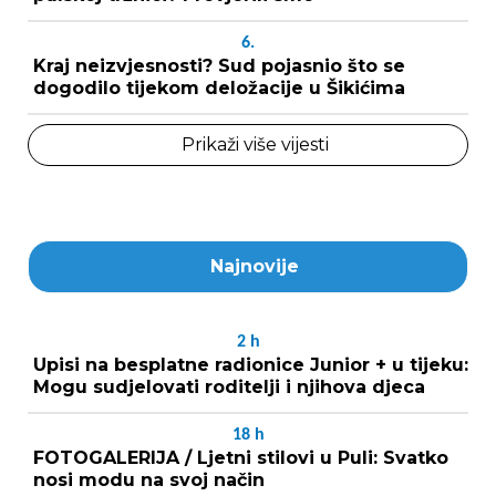
6.
Kraj neizvjesnosti? Sud pojasnio što se
dogodilo tijekom deložacije u Šikićima
Prikaži više vijesti
Najnovije
2
h
Upisi na besplatne radionice Junior + u tijeku:
Mogu sudjelovati roditelji i njihova djeca
18
h
FOTOGALERIJA / Ljetni stilovi u Puli: Svatko
nosi modu na svoj način