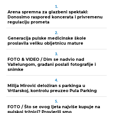
1.
Arena spremna za glazbeni spektakl:
Donosimo raspored koncerata i privremenu
regulaciju prometa
2.
Generacija pulske medicinske škole
proslavila veliku obljetnicu mature
3.
FOTO & VIDEO / Dim se nadvio nad
Vallelungom, građani poslali fotografije i
snimke
4.
Milija Mirović deložiran s parkinga u
Vrtlarskoj, kontrolu preuzeo Pula Parking
5.
FOTO / Što se ovog ljeta najviše kupuje na
pulskoj tržnici? Provjerili smo