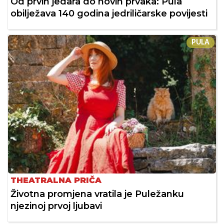
Od prvih jedara do novih prvaka: Pula
obilježava 140 godina jedriličarske povijesti
PULA
THEATRALNA PRIČA
Životna promjena vratila je Puležanku
njezinoj prvoj ljubavi