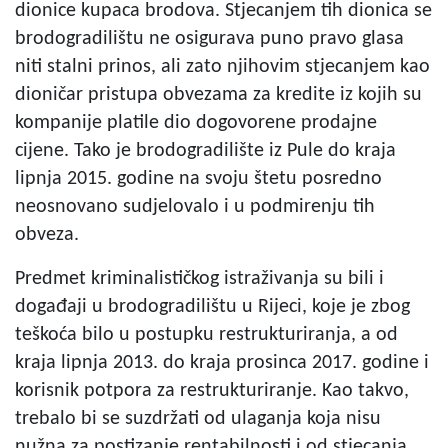
dionice kupaca brodova. Stjecanjem tih dionica se
brodogradilištu ne osigurava puno pravo glasa
niti stalni prinos, ali zato njihovim stjecanjem kao
dioničar pristupa obvezama za kredite iz kojih su
kompanije platile dio dogovorene prodajne
cijene. Tako je brodogradilište iz Pule do kraja
lipnja 2015. godine na svoju štetu posredno
neosnovano sudjelovalo i u podmirenju tih
obveza.
Predmet kriminalističkog istraživanja su bili i
događaji u brodogradilištu u Rijeci, koje je zbog
teškoća bilo u postupku restrukturiranja, a od
kraja lipnja 2013. do kraja prosinca 2017. godine i
korisnik potpora za restrukturiranje. Kao takvo,
trebalo bi se suzdržati od ulaganja koja nisu
nužna za postizanje rentabilnosti i od stjecanja