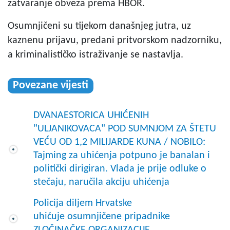
zatvaranje obveza prema HBOR.
Osumnjičeni su tijekom današnjeg jutra, uz
kaznenu prijavu, predani pritvorskom nadzorniku,
a kriminalističko istraživanje se nastavlja.
Povezane vijesti
DVANAESTORICA UHIĆENIH
"ULJANIKOVACA" POD SUMNJOM ZA ŠTETU
VEĆU OD 1,2 MILIJARDE KUNA / NOBILO:
Tajming za uhićenja potpuno je banalan i
politički dirigiran. Vlada je prije odluke o
stečaju, naručila akciju uhićenja
Policija diljem Hrvatske
uhićuje osumnjičene pripadnike
ZLOČINAČKE ORGANIZACIJE