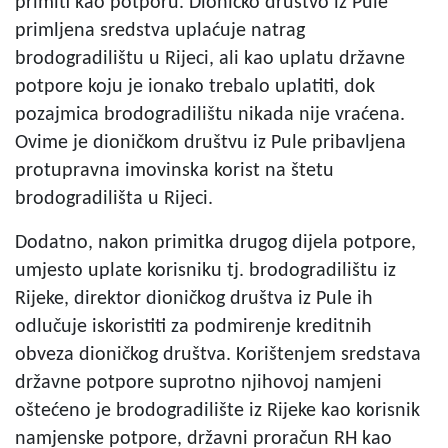
primiti kao potporu. Dioničko društvo iz Pule
primljena sredstva uplaćuje natrag
brodogradilištu u Rijeci, ali kao uplatu državne
potpore koju je ionako trebalo uplatiti, dok
pozajmica brodogradilištu nikada nije vraćena.
Ovime je dioničkom društvu iz Pule pribavljena
protupravna imovinska korist na štetu
brodogradilišta u Rijeci.
Dodatno, nakon primitka drugog dijela potpore,
umjesto uplate korisniku tj. brodogradilištu iz
Rijeke, direktor dioničkog društva iz Pule ih
odlučuje iskoristiti za podmirenje kreditnih
obveza dioničkog društva. Korištenjem sredstava
državne potpore suprotno njihovoj namjeni
oštećeno je brodogradilište iz Rijeke kao korisnik
namjenske potpore, državni proračun RH kao