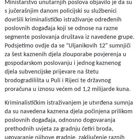
Ministarstvo unutarnjih poslova objavilo je da su
s jučerašnjim danom policijski su službenici
dovršili kriminalističko istraživanje određenih
poslovnih događaja koji se odnose na razne
segmente poslovanja društava iz navedene grupe.
Podsjetimo ovdje da se "Uljanikovih 12" sumnjiči
za šest kaznenih djela zlouporabe povjerenja u
gospodarskom poslovanju i jednog kaznenog
djela subvencijske prijevare na štetu
brodogradilišta u Puli i Rijeci te državnog
proračuna u iznosu većem od 1,2 milijarde kuna.
Kriminalističkim istraživanjem je utvrđena sumnja
da su navedena kaznena djela počinjena prilikom
poslovnih događaja, odnosno dogovaranja
prethodnih uvjeta za gradnju četiri broda,
ugovaranje njihove gradnje, zaključenje raznih