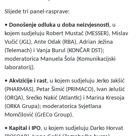
Slijede tri panel-rasprave:
•
Donošenje odluka u doba neizvjesnosti
, u
kojem sudjeluju Robert Mustač (MESSER), Mislav
Vučić (JGL), Ante Odak (RBA), Adrian Ježina
(Telemach) i Vanja Burul (KONČAR DST);
moderatorica Manuela Šola (Komunikacijski
laboratorij).
•
Akvizicije i rast
, u kojem sudjeluju Jerko Jakšić
(PHARMAS), Petar Šimić (PRIMACO), Ivan Jelušić
(ORQA), Srećko Nakić (Atlantic) i Marina Kresoja
(ORKA Grupa); moderatorica Svjetlana
Momčilović (GrECo Group).
•
Kapital i IPO
, u kojem sudjeluju Darko Horvat