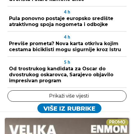
4
h
Pula ponovno postaje europsko središte
atraktivnog spoja nogometa i odbojke
4
h
Previše prometa? Nova karta otkriva kojim
cestama biciklisti mogu sigurnije kroz Istru
5
h
Od trostrukog kandidata za Oscar do
dvostrukog oskarovca, Sarajevo objavilo
impresivan program
Prikaži više vijesti
VIŠE IZ RUBRIKE
PROMO