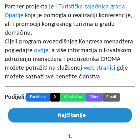
Partner projekta je i
Turistička zajednica grada
Opatije
koja je pomogla u realizaciji konferencije,
ali i promociji kongresnog turizma u gradu
domaćinu.
Cijeli program ovogodišnjeg Kongresa menadžera
pogledajte
ovdje,
a više informacija o Hrvatskom
udruženju menadžera i poduzetnika CROMA
možete potražiti na službenoj
web stranici
gdje
možete saznati sve benefite članstva.
Podijeli:
Facebook
X
WhatsApp
Viber
Email
Najčitanije
1.