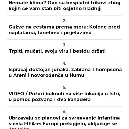
Nemate klimu? Ovo su besplatni trikovi zbog
kojih će vam stan biti osjetno hladniji
2.
Gužve na cestama prema moru: Kolone pred
naplatama, tunelima i prijelazima
3.
Trpiti, mučati, svoju viru i besidu držati
4.
Ispraćaj dostojan junaka, zabrana Thompsona
u Areni i novorođenče u Humu
5.
VIDEO / Požari buknuli na više lokacija u Istri,
u pomoć pozvana i dva kanadera
6.
Ubrzavaju se planovi za svrgavanje Infantina
s čela FIFA-e: Europi prekipjelo, uključuje se