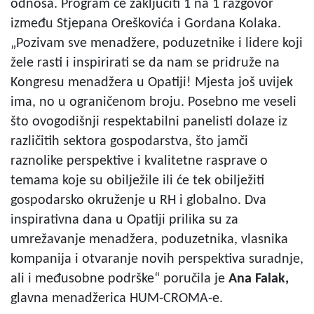
odnosa. Program će zaključiti 1 na 1 razgovor
između Stjepana Oreškovića i Gordana Kolaka.
„Pozivam sve menadžere, poduzetnike i lidere koji
žele rasti i inspirirati se da nam se pridruže na
Kongresu menadžera u Opatiji! Mjesta još uvijek
ima, no u ograničenom broju. Posebno me veseli
što ovogodišnji respektabilni panelisti dolaze iz
različitih sektora gospodarstva, što jamči
raznolike perspektive i kvalitetne rasprave o
temama koje su obilježile ili će tek obilježiti
gospodarsko okruženje u RH i globalno. Dva
inspirativna dana u Opatiji prilika su za
umrežavanje menadžera, poduzetnika, vlasnika
kompanija i otvaranje novih perspektiva suradnje,
ali i međusobne podrške“ poručila je
Ana Falak,
glavna menadžerica HUM-CROMA-e.