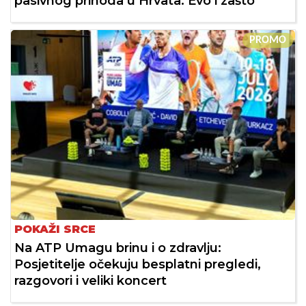
pasivnog prihoda u Hrvata. Evo i zašto
PROMO
POKAŽI SRCE
Na ATP Umagu brinu i o zdravlju:
Posjetitelje očekuju besplatni pregledi,
razgovori i veliki koncert