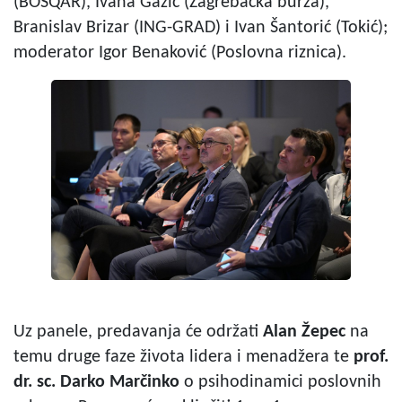
(BOSQAR), Ivana Gažić (Zagrebačka burza),
Branislav Brizar (ING-GRAD) i Ivan Šantorić (Tokić);
moderator Igor Benaković (Poslovna riznica).
Uz panele, predavanja će održati
Alan Žepec
na
temu druge faze života lidera i menadžera te
prof.
dr. sc. Darko Marčinko
o psihodinamici poslovnih