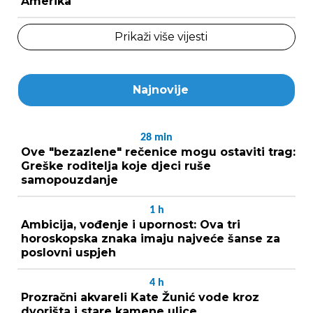
Amerika
Prikaži više vijesti
Najnovije
28
min
Ove "bezazlene" rečenice mogu ostaviti trag:
Greške roditelja koje djeci ruše
samopouzdanje
1
h
Ambicija, vođenje i upornost: Ova tri
horoskopska znaka imaju najveće šanse za
poslovni uspjeh
4
h
Prozračni akvareli Kate Žunić vode kroz
dvorišta i stare kamene ulice