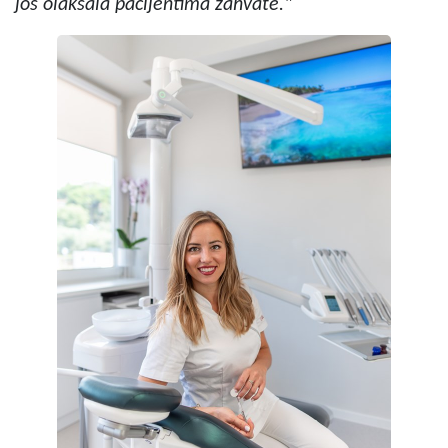
još olakšala pacijentima zahvate."