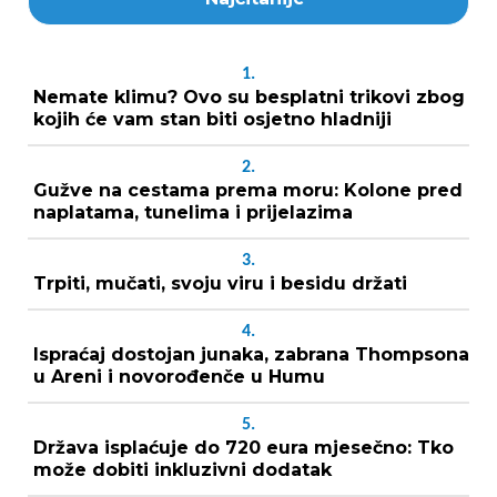
1.
Nemate klimu? Ovo su besplatni trikovi zbog
kojih će vam stan biti osjetno hladniji
2.
Gužve na cestama prema moru: Kolone pred
naplatama, tunelima i prijelazima
3.
Trpiti, mučati, svoju viru i besidu držati
4.
Ispraćaj dostojan junaka, zabrana Thompsona
u Areni i novorođenče u Humu
5.
Država isplaćuje do 720 eura mjesečno: Tko
može dobiti inkluzivni dodatak