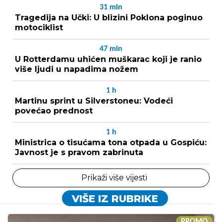
31
min
Tragedija na Učki: U blizini Poklona poginuo
motociklist
47
min
U Rotterdamu uhićen muškarac koji je ranio
više ljudi u napadima nožem
1
h
Martinu sprint u Silverstoneu: Vodeći
povećao prednost
1
h
Ministrica o tisućama tona otpada u Gospiću:
Javnost je s pravom zabrinuta
Prikaži više vijesti
VIŠE IZ RUBRIKE
PROMO