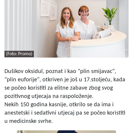
(Foto: Promo)
Dušikov oksidul, poznat i kao "plin smijavac",
"plin euforije", otkriven je još u 17.stoljeću, kada
se počeo koristiti za elitne zabave zbog svog
pozitivnog utjecaja na raspoloženje.
Nekih 150 godina kasnije, otkrilo se da ima i
anestetski i sedativni utjecaj pa se počeo koristiti
u medicinske svrhe.