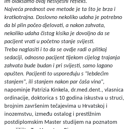
im olakšamo ovaj nesvjesni refleks.
Najveća prednost ove metode je ta što je brza i
kratkotrajna. Doslovno nekoliko udaha je potrebno
da bi plin počeo djelovati, a nakon zahvata,
nekoliko udaha čistog kisika je dovoljno da se
pacijent vrati u početno stanje svijesti.
Treba naglasiti i to da se ovdje radi o plitkoj
sedaciji, odnosno pacijent tijekom cijelog trajanja
zahvata bude budan i pri svijesti, samo lagano
opušten. Pacijenti to uspoređuju s "lebdećim
stanjem", ili stanjem nakon par čaša vina",
napominje Patrizia Kinkela, dr.med.dent., vlasnica
ordinacije, doktorica s 10 godina iskustva u struci,
brojnim završenim tečajevima u Hrvatskoj i
inozemstvu, između ostalog i prestižnim
postdiplomskim Master studijem na poznatom