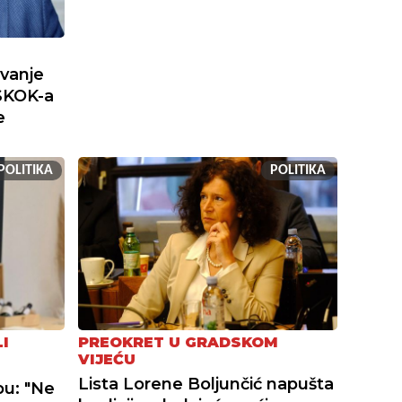
ivanje
SKOK-a
e
POLITIKA
POLITIKA
I
PREOKRET U GRADSKOM
VIJEĆU
Lista Lorene Boljunčić napušta
bu: "Ne