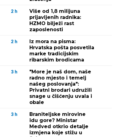
Više od 1,8 milijuna
2
h
prijavljenih radnika:
HZMO bilježi rast
zaposlenosti
Iz mora na pisma:
2
h
Hrvatska pošta posvetila
marke tradicijskim
ribarskim brodicama
"More je naš dom, naše
3
h
radno mjesto i temelj
našeg poslovanja":
Privatni brodari udružili
snage u čišćenju uvala i
obale
Braniteljske mirovine
3
h
idu gore? Ministar
Medved otkrio detalje
izmjena koje stižu u