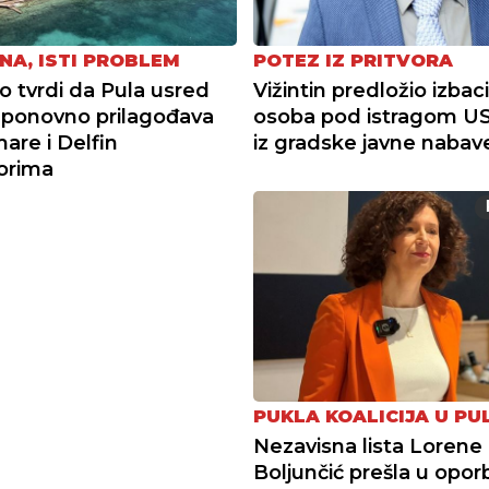
NA, ISTI PROBLEM
POTEZ IZ PRITVORA
tvrdi da Pula usred
Vižintin predložio izbac
ponovno prilagođava
osoba pod istragom U
re i Delfin
iz gradske javne nabav
torima
PUKLA KOALICIJA U PUL
Nezavisna lista Lorene
Boljunčić prešla u opor