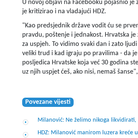
U novoj objavi na Facebooku pojasnio je za
je kritizirao i na vladajući HDZ.
"Kao predsjednik države vodit ću se prv
pravdu, poštenje i jednakost. Hrvatska je
za uspjeh. To vidimo svaki dan i zato ljudi
veliki trud i kad igraju po pravilima - da je
posljedica Hrvatske koja već 30 godina st
uz njih uspjet ćeš, ako nisi, nemaš šanse"
Povezane vijesti
Milanović: Ne želimo nikoga likvidirati,
HDZ: Milanović manirom luzera kreće 