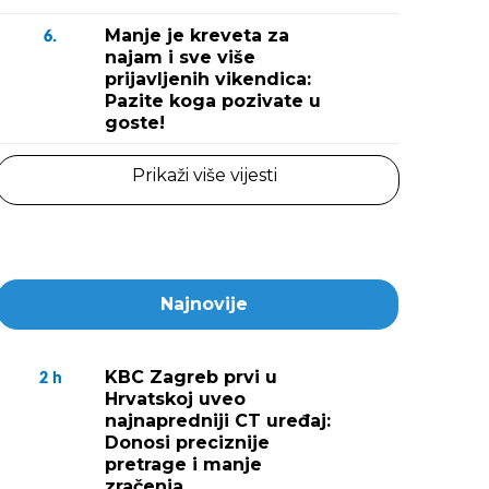
Manje je kreveta za
6.
najam i sve više
prijavljenih vikendica:
Pazite koga pozivate u
goste!
Prikaži više vijesti
Najnovije
KBC Zagreb prvi u
2
h
Hrvatskoj uveo
najnapredniji CT uređaj:
Donosi preciznije
pretrage i manje
zračenja