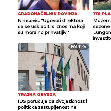
GRADONAČELNIK ROVINJA
TRI PLA
Nimčević: "Ugovori direktora
Možemo 
će se uskladiti s iznosima koji
sezone 
su moralno prihvatljivi"
Lungoma
investi
POLITIKA
TRAJNA OBVEZA
IDS poručuje da dvojezičnost i
politička zastupljenost ne