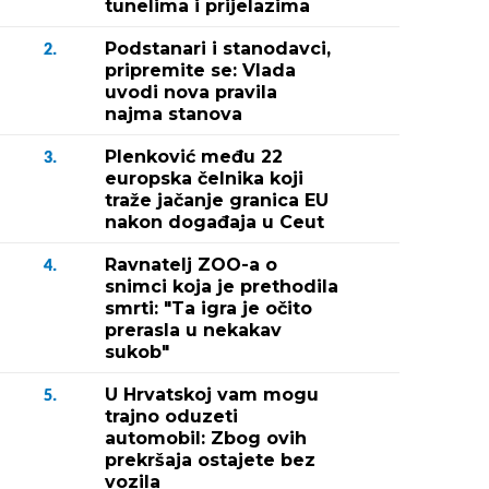
tunelima i prijelazima
Podstanari i stanodavci,
2.
pripremite se: Vlada
uvodi nova pravila
najma stanova
Plenković među 22
3.
europska čelnika koji
traže jačanje granica EU
nakon događaja u Ceut
Ravnatelj ZOO-a o
4.
snimci koja je prethodila
smrti: "Ta igra je očito
prerasla u nekakav
sukob"
U Hrvatskoj vam mogu
5.
trajno oduzeti
automobil: Zbog ovih
prekršaja ostajete bez
vozila