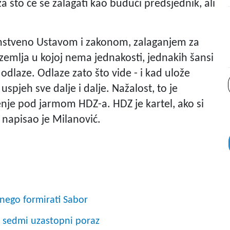
 što će se zalagati kao budući predsjednik, ali
enstveno Ustavom i zakonom, zalaganjem za
 zemlja u kojoj nema jednakosti, jednakih šansi
 odlaze. Odlaze zato što vide - i kad ulože
 uspjeh sve dalje i dalje. Nažalost, to je
enje pod jarmom HDZ-a. HDZ je kartel, ako si
, napisao je Milanović.
 nego formirati Sabor
u sedmi uzastopni poraz