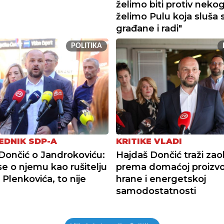
želimo biti protiv neko
želimo Pulu koja sluša 
građane i radi"
POLITIKA
EDNIK SDP-A
KRITIKE VLADI
Dončić o Jandrokoviću:
Hajdaš Dončić traži zao
se o njemu kao rušitelju
prema domaćoj proizvo
 Plenkovića, to nije
hrane i energetskoj
samodostatnosti