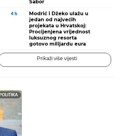
Sabor
Modrić i Džeko ulažu u
4
h
jedan od najvećih
projekata u Hrvatskoj:
Procijenjena vrijednost
luksuznog resorta
gotovo milijardu eura
Prikaži više vijesti
POLITIKA