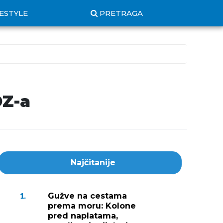
FESTYLE
PRETRAGA
DZ-a
Najčitanije
Gužve na cestama
1.
prema moru: Kolone
pred naplatama,