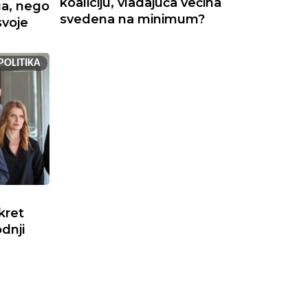
koaliciju, vladajuća većina
ga, nego
svedena na minimum?
svoje
POLITIKA
kret
dnji