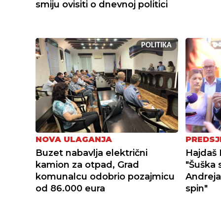
smiju ovisiti o dnevnoj politici
POLITIKA
NOVA ULAGANJA
PREDSJ
Buzet nabavlja električni
Hajdaš 
kamion za otpad, Grad
"Šuška 
komunalcu odobrio pozajmicu
Andreja
od 86.000 eura
spin"