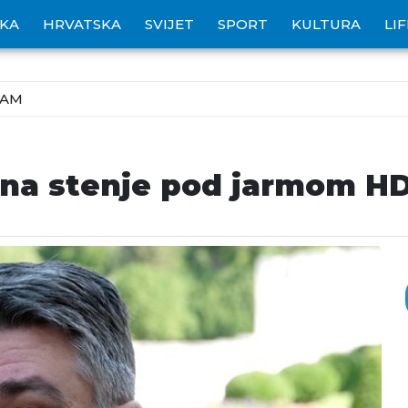
IKA
HRVATSKA
SVIJET
SPORT
KULTURA
LI
ZAM
ina stenje pod jarmom H