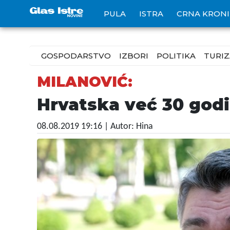
PULA
ISTRA
CRNA KRON
GOSPODARSTVO
IZBORI
POLITIKA
TURI
MILANOVIĆ:
Hrvatska već 30 god
08.08.2019 19:16
| Autor: Hina