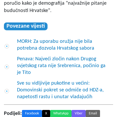
poručio kako je demografija "najvažnije pitanje
budućnosti Hrvatske".
Povezane vijesti
MORH: Za uporabu oružja nije bila
potrebna dozvola Hrvatskog sabora
Penava: Najveći zločin nakon Drugog
svjetskog rata nije Srebrenica, počinio ga
je Tito
Sve su vidljivije pukotine u većini:
Domovinski pokret se odmiče od HDZ-a,
napetosti rastu i unutar vladajućih
Podijeli:
Facebook
X
WhatsApp
Viber
Email