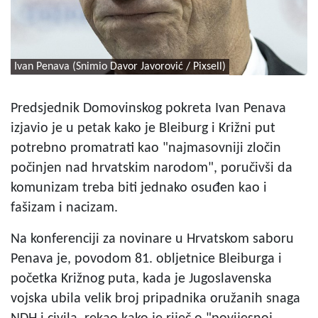
Ivan Penava (Snimio Davor Javorović / Pixsell)
Predsjednik Domovinskog pokreta Ivan Penava
izjavio je u petak kako je Bleiburg i Križni put
potrebno promatrati kao "najmasovniji zločin
počinjen nad hrvatskim narodom", poručivši da
komunizam treba biti jednako osuđen kao i
fašizam i nacizam.
Na konferenciji za novinare u Hrvatskom saboru
Penava je, povodom 81. obljetnice Bleiburga i
početka Križnog puta, kada je Jugoslavenska
vojska ubila velik broj pripadnika oružanih snaga