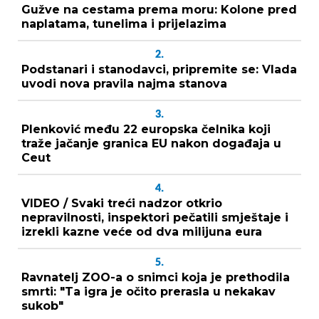
Gužve na cestama prema moru: Kolone pred
naplatama, tunelima i prijelazima
2.
Podstanari i stanodavci, pripremite se: Vlada
uvodi nova pravila najma stanova
3.
Plenković među 22 europska čelnika koji
traže jačanje granica EU nakon događaja u
Ceut
4.
VIDEO / Svaki treći nadzor otkrio
nepravilnosti, inspektori pečatili smještaje i
izrekli kazne veće od dva milijuna eura
5.
Ravnatelj ZOO-a o snimci koja je prethodila
smrti: "Ta igra je očito prerasla u nekakav
sukob"