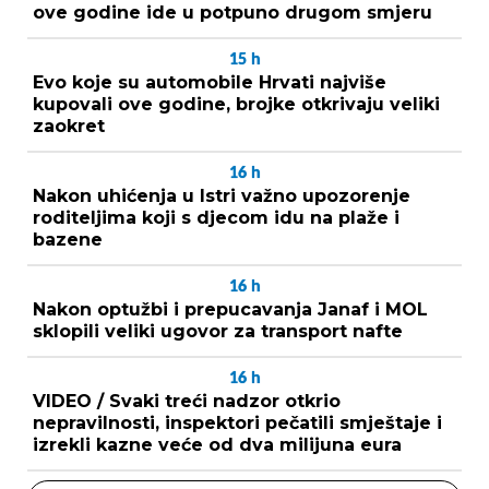
ove godine ide u potpuno drugom smjeru
15
h
Evo koje su automobile Hrvati najviše
kupovali ove godine, brojke otkrivaju veliki
zaokret
16
h
Nakon uhićenja u Istri važno upozorenje
roditeljima koji s djecom idu na plaže i
bazene
16
h
Nakon optužbi i prepucavanja Janaf i MOL
sklopili veliki ugovor za transport nafte
16
h
VIDEO / Svaki treći nadzor otkrio
nepravilnosti, inspektori pečatili smještaje i
izrekli kazne veće od dva milijuna eura