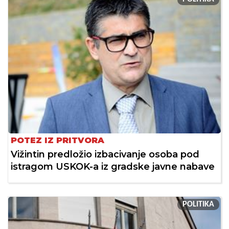
POTEZ IZ PRITVORA
Vižintin predložio izbacivanje osoba pod
istragom USKOK-a iz gradske javne nabave
POLITIKA