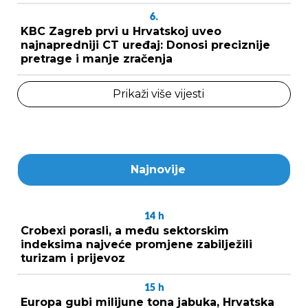
6.
KBC Zagreb prvi u Hrvatskoj uveo
najnapredniji CT uređaj: Donosi preciznije
pretrage i manje zračenja
Prikaži više vijesti
Najnovije
14
h
Crobexi porasli, a među sektorskim
indeksima najveće promjene zabilježili
turizam i prijevoz
15
h
Europa gubi milijune tona jabuka, Hrvatska