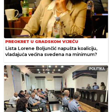
PREOKRET U GRADSKOM VIJEĆU
Lista Lorene Boljunčić napušta koaliciju,
vladajuća većina svedena na minimum?
POLITIKA