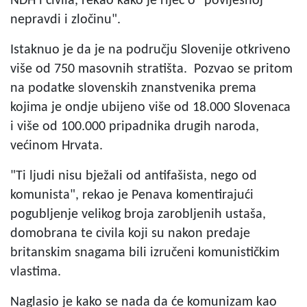
NDH i civila, rekao kako je riječ o "povijesnoj
nepravdi i zločinu".
Istaknuo je da je na području Slovenije otkriveno
više od 750 masovnih stratišta. Pozvao se pritom
na podatke slovenskih znanstvenika prema
kojima je ondje ubijeno više od 18.000 Slovenaca
i više od 100.000 pripadnika drugih naroda,
većinom Hrvata.
"Ti ljudi nisu bježali od antifašista, nego od
komunista", rekao je Penava komentirajući
pogubljenje velikog broja zarobljenih ustaša,
domobrana te civila koji su nakon predaje
britanskim snagama bili izručeni komunističkim
vlastima.
Naglasio je kako se nada da će komunizam kao