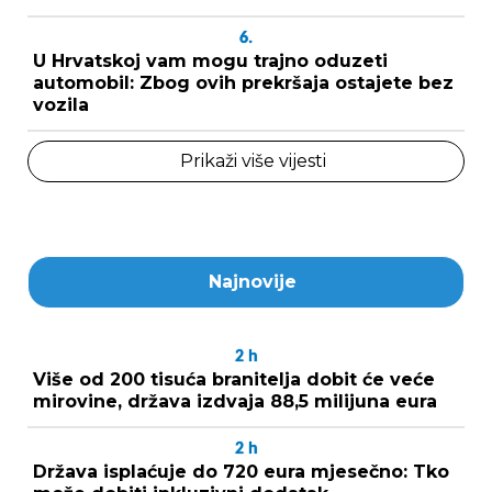
6.
U Hrvatskoj vam mogu trajno oduzeti
automobil: Zbog ovih prekršaja ostajete bez
vozila
Prikaži više vijesti
Najnovije
2
h
Više od 200 tisuća branitelja dobit će veće
mirovine, država izdvaja 88,5 milijuna eura
2
h
Država isplaćuje do 720 eura mjesečno: Tko