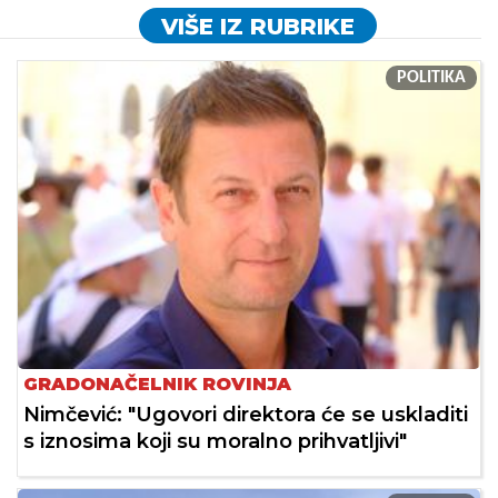
VIŠE IZ RUBRIKE
POLITIKA
GRADONAČELNIK ROVINJA
Nimčević: "Ugovori direktora će se uskladiti
s iznosima koji su moralno prihvatljivi"