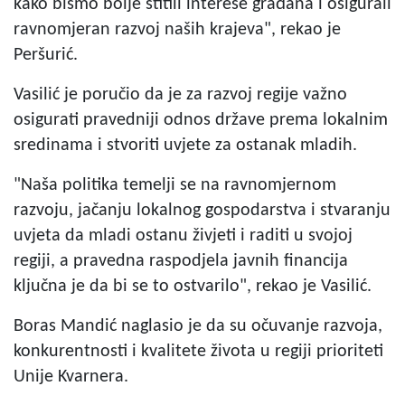
kako bismo bolje štitili interese građana i osigurali
ravnomjeran razvoj naših krajeva", rekao je
Peršurić.
Vasilić je poručio da je za razvoj regije važno
osigurati pravedniji odnos države prema lokalnim
sredinama i stvoriti uvjete za ostanak mladih.
"Naša politika temelji se na ravnomjernom
razvoju, jačanju lokalnog gospodarstva i stvaranju
uvjeta da mladi ostanu živjeti i raditi u svojoj
regiji, a pravedna raspodjela javnih financija
ključna je da bi se to ostvarilo", rekao je Vasilić.
Boras Mandić naglasio je da su očuvanje razvoja,
konkurentnosti i kvalitete života u regiji prioriteti
Unije Kvarnera.