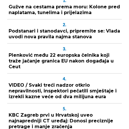
1.
Gužve na cestama prema moru: Kolone pred
naplatama, tunelima i prijelazima
2.
Podstanari i stanodavci, pripremite se: Vlada
uvodi nova pravila najma stanova
3.
Plenković među 22 europska čelnika koji
traže jačanje granica EU nakon događaja u
Ceut
4.
VIDEO / Svaki treći nadzor otkrio
nepravilnosti, inspektori pečatili smještaje i
izrekli kazne veće od dva milijuna eura
5.
KBC Zagreb prvi u Hrvatskoj uveo
najnapredniji CT uređaj: Donosi preciznije
pretrage i manje zračenja