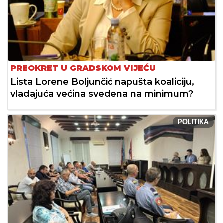
PREOKRET U GRADSKOM VIJEĆU
Lista Lorene Boljunčić napušta koaliciju,
vladajuća većina svedena na minimum?
POLITIKA