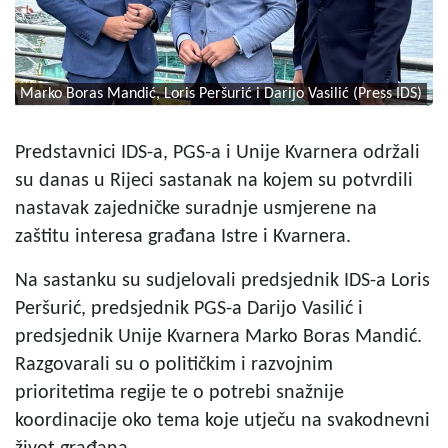
Marko Boras Mandić, Loris Peršurić i Darijo Vasilić (Press IDS)
Predstavnici IDS-a, PGS-a i Unije Kvarnera održali
su danas u Rijeci sastanak na kojem su potvrdili
nastavak zajedničke suradnje usmjerene na
zaštitu interesa građana Istre i Kvarnera.
Na sastanku su sudjelovali predsjednik IDS-a Loris
Peršurić, predsjednik PGS-a Darijo Vasilić i
predsjednik Unije Kvarnera Marko Boras Mandić.
Razgovarali su o političkim i razvojnim
prioritetima regije te o potrebi snažnije
koordinacije oko tema koje utječu na svakodnevni