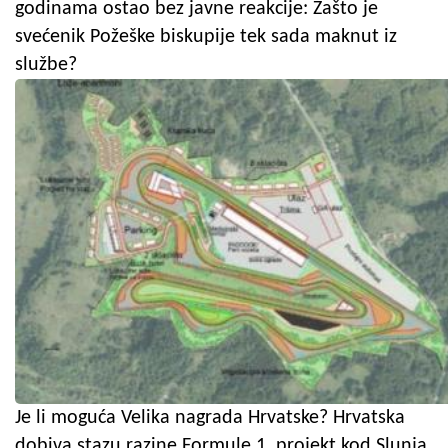
godinama ostao bez javne reakcije: Zašto je
svećenik Požeške biskupije tek sada maknut iz
službe?
Je li moguća Velika nagrada Hrvatske? Hrvatska
dobiva stazu razine Formule 1, projekt kod Slunja