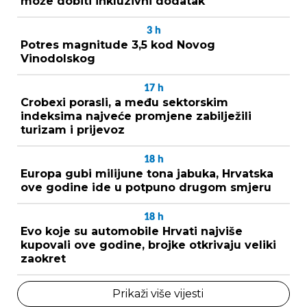
može dobiti inkluzivni dodatak
3
h
Potres magnitude 3,5 kod Novog
Vinodolskog
17
h
Crobexi porasli, a među sektorskim
indeksima najveće promjene zabilježili
turizam i prijevoz
18
h
Europa gubi milijune tona jabuka, Hrvatska
ove godine ide u potpuno drugom smjeru
18
h
Evo koje su automobile Hrvati najviše
kupovali ove godine, brojke otkrivaju veliki
zaokret
Prikaži više vijesti