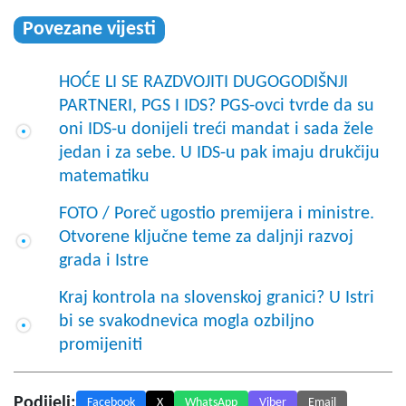
Povezane vijesti
HOĆE LI SE RAZDVOJITI DUGOGODIŠNJI
PARTNERI, PGS I IDS? PGS-ovci tvrde da su
oni IDS-u donijeli treći mandat i sada žele
jedan i za sebe. U IDS-u pak imaju drukčiju
matematiku
FOTO / Poreč ugostio premijera i ministre.
Otvorene ključne teme za daljnji razvoj
grada i Istre
Kraj kontrola na slovenskoj granici? U Istri
bi se svakodnevica mogla ozbiljno
promijeniti
Podijeli:
Facebook
X
WhatsApp
Viber
Email