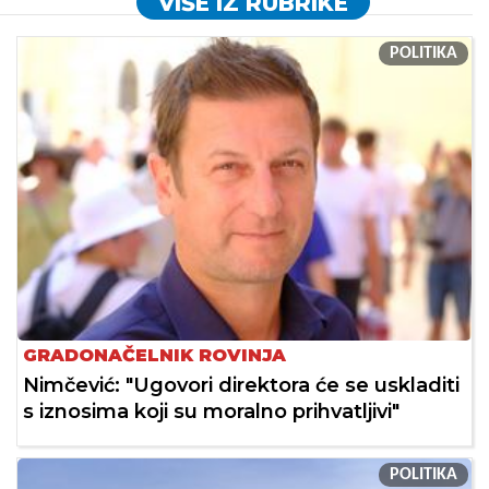
VIŠE IZ RUBRIKE
POLITIKA
GRADONAČELNIK ROVINJA
Nimčević: "Ugovori direktora će se uskladiti
s iznosima koji su moralno prihvatljivi"
POLITIKA