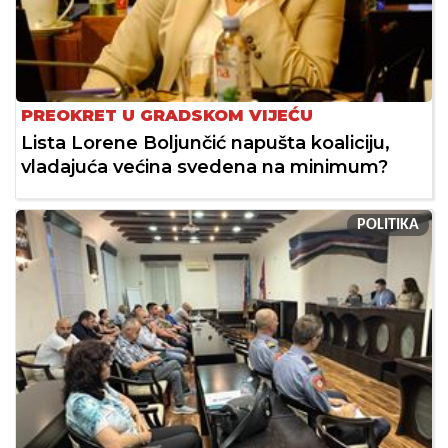
PREOKRET U GRADSKOM VIJEĆU
Lista Lorene Boljunčić napušta koaliciju,
vladajuća većina svedena na minimum?
POLITIKA