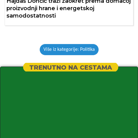
Hajdaš Dončić traži zaokret prema domaćoj
proizvodnji hrane i energetskoj
samodostatnosti
Više iz kategorije: Politika
TRENUTNO NA CESTAMA