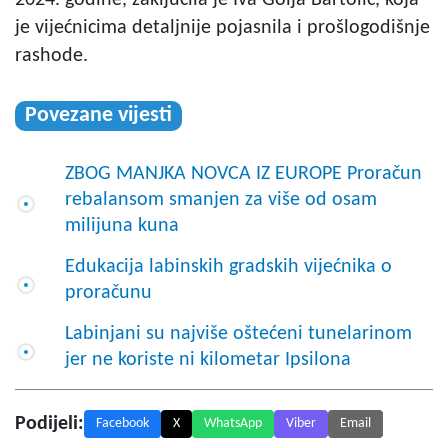
2024. godine, zaključila je Iva Golja Bartolić, koja
je vijećnicima detaljnije pojasnila i prošlogodišnje
rashode.
Povezane vijesti
ZBOG MANJKA NOVCA IZ EUROPE Proračun
rebalansom smanjen za više od osam
milijuna kuna
Edukacija labinskih gradskih vijećnika o
proračunu
Labinjani su najviše oštećeni tunelarinom
jer ne koriste ni kilometar Ipsilona
Podijeli:
Facebook
X
WhatsApp
Viber
Email