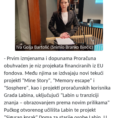
Iva Golja Bartolić (Snimio Branko Biočić)
- Prvim izmjenama i dopunama Proračuna
obuhvaćen je niz projekata financiranih iz EU
fondova. Među njima se izdvajaju novi tekući
projekti "Mine Story", "Memory escape" i
"Sosphere", kao i projekti proračunskih korisnika
Grada Labina, uključujući "Labin u tranziciji
znanja – obrazovanjem prema novim prilikama"
Pučkog otvorenog učilišta Labin te projekt
"Siguran korak" Doma za starije osobe Labin. U