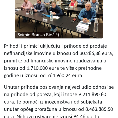
(Snimio Branko Biočić)
Prihodi i primici uključuju i prihode od prodaje
nefinancijske imovine u iznosu od 30.286,38 eura,
primitke od financijske imovine i zaduživanja u
iznosu od 1.710.000 eura te višak prethodne
godine u iznosu od 764.960,24 eura.
Unutar prihoda poslovanja najveći udio odnosi se
na prihode od poreza, koji iznose 9.211.890,80
eura, te pomoći iz inozemstva i od subjekata
unutar općeg proračuna u iznosu od 8.463.885,50
eura. Njihovo ostvarenje iznosi 94,46 posto,