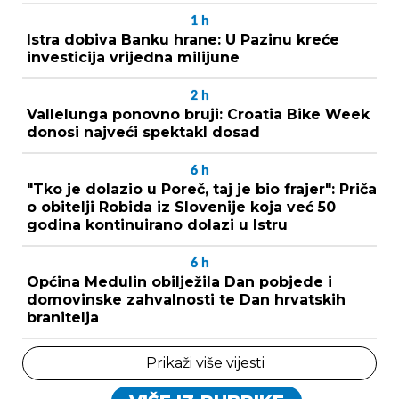
1
h
Istra dobiva Banku hrane: U Pazinu kreće
investicija vrijedna milijune
2
h
Vallelunga ponovno bruji: Croatia Bike Week
donosi najveći spektakl dosad
6
h
"Tko je dolazio u Poreč, taj je bio frajer": Priča
o obitelji Robida iz Slovenije koja već 50
godina kontinuirano dolazi u Istru
6
h
Općina Medulin obilježila Dan pobjede i
domovinske zahvalnosti te Dan hrvatskih
branitelja
Prikaži više vijesti