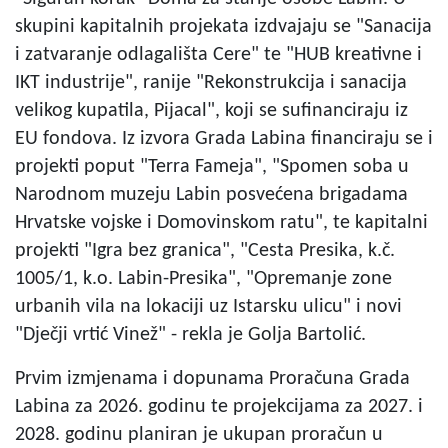
skupini kapitalnih projekata izdvajaju se "Sanacija
i zatvaranje odlagališta Cere" te "HUB kreativne i
IKT industrije", ranije "Rekonstrukcija i sanacija
velikog kupatila, Pijacal", koji se sufinanciraju iz
EU fondova. Iz izvora Grada Labina financiraju se i
projekti poput "Terra Fameja", "Spomen soba u
Narodnom muzeju Labin posvećena brigadama
Hrvatske vojske i Domovinskom ratu", te kapitalni
projekti "Igra bez granica", "Cesta Presika, k.č.
1005/1, k.o. Labin-Presika", "Opremanje zone
urbanih vila na lokaciji uz Istarsku ulicu" i novi
"Dječji vrtić Vinež" - rekla je Golja Bartolić.
Prvim izmjenama i dopunama Proračuna Grada
Labina za 2026. godinu te projekcijama za 2027. i
2028. godinu planiran je ukupan proračun u