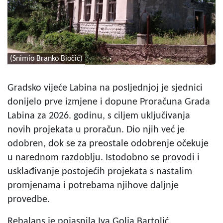
(Snimio Branko Biočić)
Gradsko vijeće Labina na posljednjoj je sjednici
donijelo prve izmjene i dopune Proračuna Grada
Labina za 2026. godinu, s ciljem uključivanja
novih projekata u proračun. Dio njih već je
odobren, dok se za preostale odobrenje očekuje
u narednom razdoblju. Istodobno se provodi i
usklađivanje postojećih projekata s nastalim
promjenama i potrebama njihove daljnje
provedbe.
Rebalans je pojasnila Iva Golja Bartolić,