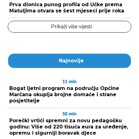
Prva dionica punog profila od Učke prema
Matuljima otvara se šest mjeseci prije roka
Prikaži više vijesti
Najnovije
11
min
Bogat ljetni program na području Općine
Marčana okuplja brojne domaće i strane
posjetitelje
50
min
Porečki vrtići spremni za novu pedagošku
godinu: Više od 220 tisuća eura za uređenje,
opremu i sigurniji boravak djece