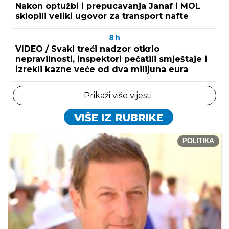
Nakon optužbi i prepucavanja Janaf i MOL
sklopili veliki ugovor za transport nafte
8
h
VIDEO / Svaki treći nadzor otkrio
nepravilnosti, inspektori pečatili smještaje i
izrekli kazne veće od dva milijuna eura
Prikaži više vijesti
VIŠE IZ RUBRIKE
POLITIKA