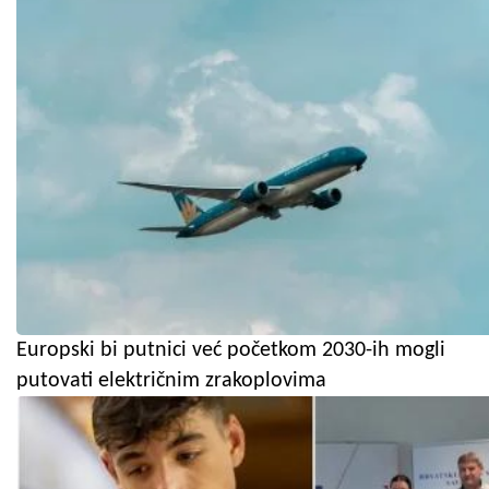
Europski bi putnici već početkom 2030-ih mogli
putovati električnim zrakoplovima