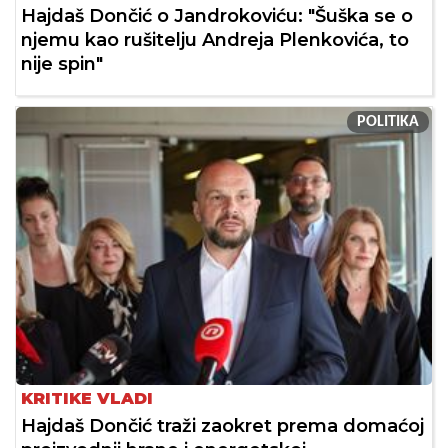
Hajdaš Dončić o Jandrokoviću: "Šuška se o
njemu kao rušitelju Andreja Plenkovića, to
nije spin"
POLITIKA
KRITIKE VLADI
Hajdaš Dončić traži zaokret prema domaćoj