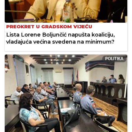
PREOKRET U GRADSKOM VIJEĆU
Lista Lorene Boljunčić napušta koaliciju,
vladajuća većina svedena na minimum?
POLITIKA