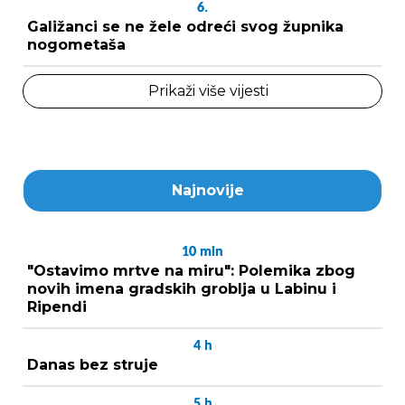
6.
Galižanci se ne žele odreći svog župnika
nogometaša
Prikaži više vijesti
Najnovije
10
min
"Ostavimo mrtve na miru": Polemika zbog
novih imena gradskih groblja u Labinu i
Ripendi
4
h
Danas bez struje
5
h