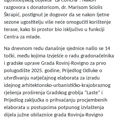
ugostiteljskog objekta "La Concha". Nakon
razgovora s donatoricom, dr. Marisom Sciolis
Škrapić, postignut je dogovor da se nakon ljetne
sezone ugostitelju više neće omogućiti korištenje
terase, kako bi prostor bio isključivo u funkciji
Centra za mlade.
Na dnevnom redu današnje sjednice našlo se 14
točki, među kojima Izvješće o radu gradonačelnika
i gradske uprave Grada Rovinj-Rovigno za prvo
polugodište 2025. godine, Prijedlog Odluke o
utvrđivanju natječajnog elaborata za izradu
idejnog arhitektonsko-urbanističko-krajobraznog
rješenja proširenja Gradskog groblja "Laste" i
Prijedlog zaključka o prihvaćanju procjembenih
elaborata u postupcima potpunog izvlaštenja
dijela južne obilaznice grada Rovinja-Rovigno