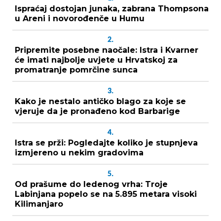
Ispraćaj dostojan junaka, zabrana Thompsona
u Areni i novorođenče u Humu
2.
Pripremite posebne naočale: Istra i Kvarner
će imati najbolje uvjete u Hrvatskoj za
promatranje pomrčine sunca
3.
Kako je nestalo antičko blago za koje se
vjeruje da je pronađeno kod Barbarige
4.
Istra se prži: Pogledajte koliko je stupnjeva
izmjereno u nekim gradovima
5.
Od prašume do ledenog vrha: Troje
Labinjana popelo se na 5.895 metara visoki
Kilimanjaro