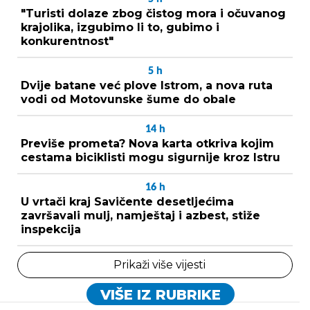
"Turisti dolaze zbog čistog mora i očuvanog
krajolika, izgubimo li to, gubimo i
konkurentnost"
5
h
Dvije batane već plove Istrom, a nova ruta
vodi od Motovunske šume do obale
14
h
Previše prometa? Nova karta otkriva kojim
cestama biciklisti mogu sigurnije kroz Istru
16
h
U vrtači kraj Savičente desetljećima
završavali mulj, namještaj i azbest, stiže
inspekcija
Prikaži više vijesti
VIŠE IZ RUBRIKE