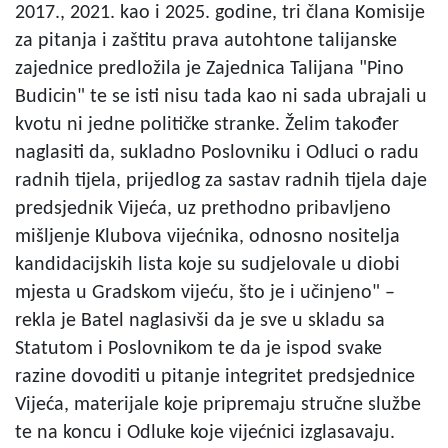
2017., 2021. kao i 2025. godine, tri člana Komisije
za pitanja i zaštitu prava autohtone talijanske
zajednice predložila je Zajednica Talijana "Pino
Budicin" te se isti nisu tada kao ni sada ubrajali u
kvotu ni jedne političke stranke. Želim također
naglasiti da, sukladno Poslovniku i Odluci o radu
radnih tijela, prijedlog za sastav radnih tijela daje
predsjednik Vijeća, uz prethodno pribavljeno
mišljenje Klubova vijećnika, odnosno nositelja
kandidacijskih lista koje su sudjelovale u diobi
mjesta u Gradskom vijeću, što je i učinjeno" –
rekla je Batel naglasivši da je sve u skladu sa
Statutom i Poslovnikom te da je ispod svake
razine dovoditi u pitanje integritet predsjednice
Vijeća, materijale koje pripremaju stručne službe
te na koncu i Odluke koje vijećnici izglasavaju.