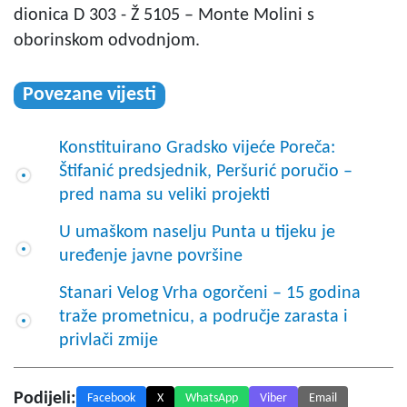
dionica D 303 - Ž 5105 – Monte Molini s
oborinskom odvodnjom.
Povezane vijesti
Konstituirano Gradsko vijeće Poreča:
Štifanić predsjednik, Peršurić poručio –
pred nama su veliki projekti
U umaškom naselju Punta u tijeku je
uređenje javne površine
Stanari Velog Vrha ogorčeni – 15 godina
traže prometnicu, a područje zarasta i
privlači zmije
Podijeli:
Facebook
X
WhatsApp
Viber
Email