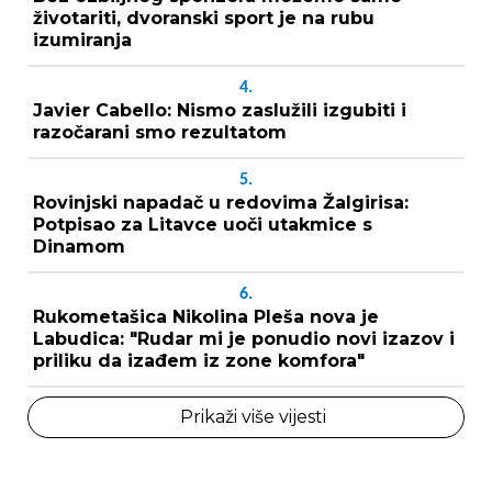
životariti, dvoranski sport je na rubu
izumiranja
4.
Javier Cabello: Nismo zaslužili izgubiti i
razočarani smo rezultatom
5.
Rovinjski napadač u redovima Žalgirisa:
Potpisao za Litavce uoči utakmice s
Dinamom
6.
Rukometašica Nikolina Pleša nova je
Labudica: "Rudar mi je ponudio novi izazov i
priliku da izađem iz zone komfora"
Prikaži više vijesti