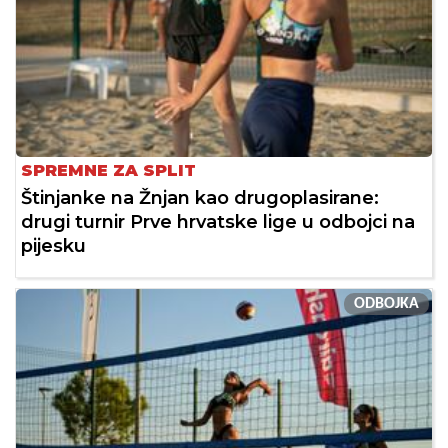
SPREMNE ZA SPLIT
Štinjanke na Žnjan kao drugoplasirane:
drugi turnir Prve hrvatske lige u odbojci na
pijesku
ODBOJKA