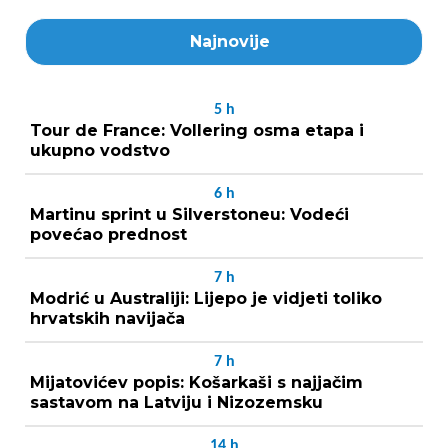
Najnovije
5
h
Tour de France: Vollering osma etapa i
ukupno vodstvo
6
h
Martinu sprint u Silverstoneu: Vodeći
povećao prednost
7
h
Modrić u Australiji: Lijepo je vidjeti toliko
hrvatskih navijača
7
h
Mijatovićev popis: Košarkaši s najjačim
sastavom na Latviju i Nizozemsku
14
h