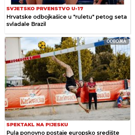
SVJETSKO PRVENSTVO U-17
Hrvatske odbojkašice u "ruletu" petog seta
svladale Brazil
ODBOJKA
SPEKTAKL NA PIJESKU
Pula ponovno postaje europsko središte