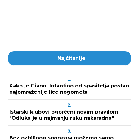
Najčitanije
1.
Kako je Gianni Infantino od spasitelja postao
najomraženije lice nogometa
2.
Istarski klubovi ogorčeni novim pravilom:
"Odluka je u najmanju ruku nakaradna"
3.
Bez ozbiljnog sponzora možemo samo