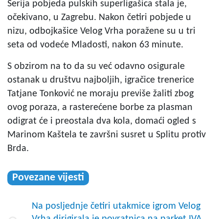
Serija pobjeda pulskih superligašica stala je,
očekivano, u Zagrebu. Nakon četiri pobjede u
nizu, odbojkašice Velog Vrha poražene su u tri
seta od vodeće Mladosti, nakon 63 minute.
S obzirom na to da su već odavno osigurale
ostanak u društvu najboljih, igračice trenerice
Tatjane Tonković ne moraju previše žaliti zbog
ovog poraza, a rasterećene borbe za plasman
odigrat će i preostala dva kola, domaći ogled s
Marinom Kaštela te završni susret u Splitu protiv
Brda.
Povezane vijesti
Na posljednje četiri utakmice igrom Velog
Vrha dirigirala je povratnica na parket IVA