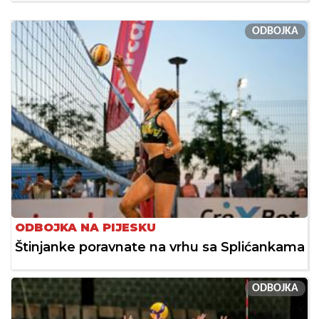
ODBOJKA
ODBOJKA NA PIJESKU
Štinjanke poravnate na vrhu sa Splićankama
ODBOJKA