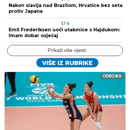
Nakon slavlja nad Brazilom, Hrvatice bez seta
protiv Japana
17
h
Emil Frederiksen uoči utakmice s Hajdukom:
Imam dobar osjećaj
Prikaži više vijesti
VIŠE IZ RUBRIKE
ODBOJKA