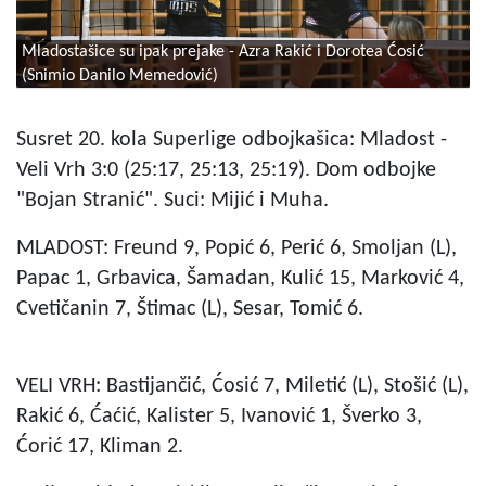
Mladostašice su ipak prejake - Azra Rakić i Dorotea Ćosić
(Snimio Danilo Memedović)
Susret 20. kola Superlige odbojkašica: Mladost -
Veli Vrh 3:0 (25:17, 25:13, 25:19). Dom odbojke
"Bojan Stranić". Suci: Mijić i Muha.
MLADOST: Freund 9, Popić 6, Perić 6, Smoljan (L),
Papac 1, Grbavica, Šamadan, Kulić 15, Marković 4,
Cvetičanin 7, Štimac (L), Sesar, Tomić 6.
VELI VRH: Bastijančić, Ćosić 7, Miletić (L), Stošić (L),
Rakić 6, Ćaćić, Kalister 5, Ivanović 1, Šverko 3,
Ćorić 17, Kliman 2.