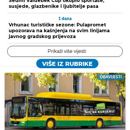
Sedmi Valdebek Cup okupio sportaše,
susjede, glazbenike i ljubitelje pasa
1
dana
Vrhunac turističke sezone: Pulapromet
upozorava na kašnjenja na svim linijama
javnog gradskog prijevoza
Prikaži više vijesti
VIŠE IZ RUBRIKE
OBAVIJESTI