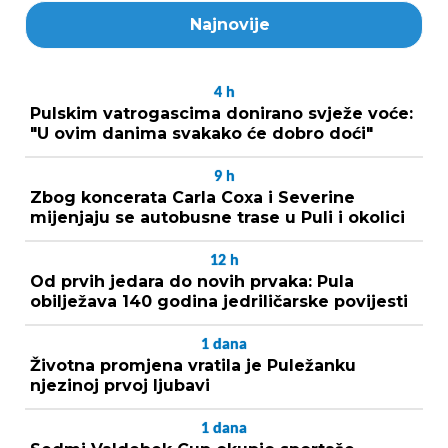
Najnovije
4
h
Pulskim vatrogascima donirano svježe voće:
"U ovim danima svakako će dobro doći"
9
h
Zbog koncerata Carla Coxa i Severine
mijenjaju se autobusne trase u Puli i okolici
12
h
Od prvih jedara do novih prvaka: Pula
obilježava 140 godina jedriličarske povijesti
1
dana
Životna promjena vratila je Puležanku
njezinoj prvoj ljubavi
1
dana