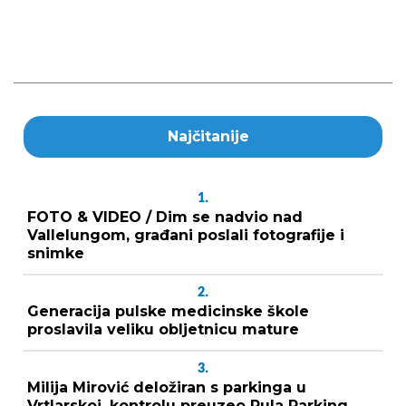
Najčitanije
1.
FOTO & VIDEO / Dim se nadvio nad
Vallelungom, građani poslali fotografije i
snimke
2.
Generacija pulske medicinske škole
proslavila veliku obljetnicu mature
3.
Milija Mirović deložiran s parkinga u
Vrtlarskoj, kontrolu preuzeo Pula Parking