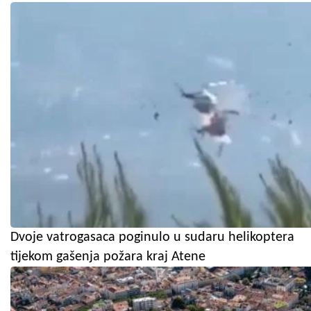
Dvoje vatrogasaca poginulo u sudaru helikoptera
tijekom gašenja požara kraj Atene