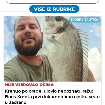
VIŠE IZ RUBRIKE
MORE I NAUTIKA
NIJE VJEROVAO OČIMA
Krenuo po orade, ulovio nepoznatu ražu:
Boris Krneta prvi dokumentirao rijetku vrstu
u Jadranu