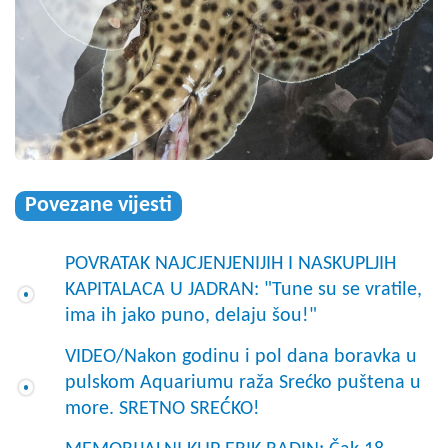
Povezane vijesti
POVRATAK NAJCJENJENIJIH I NASKUPLJIH
KAPITALACA U JADRAN: "Tune su se vratile,
ima ih jako puno, delaju šou!"
VIDEO/Nakon godinu i pol dana boravka u
pulskom Aquariumu raža Srećko puštena u
more. SRETNO SREĆKO!