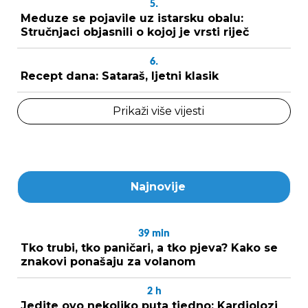
5.
Meduze se pojavile uz istarsku obalu:
Stručnjaci objasnili o kojoj je vrsti riječ
6.
Recept dana: Sataraš, ljetni klasik
Prikaži više vijesti
Najnovije
39
min
Tko trubi, tko paničari, a tko pjeva? Kako se
znakovi ponašaju za volanom
2
h
Jedite ovo nekoliko puta tjedno: Kardiolozi