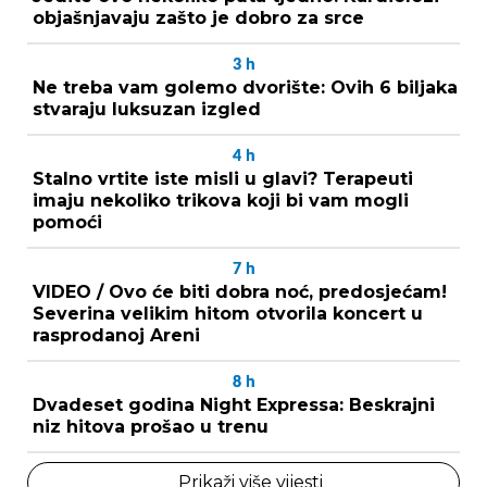
objašnjavaju zašto je dobro za srce
3
h
Ne treba vam golemo dvorište: Ovih 6 biljaka
stvaraju luksuzan izgled
4
h
Stalno vrtite iste misli u glavi? Terapeuti
imaju nekoliko trikova koji bi vam mogli
pomoći
7
h
VIDEO / Ovo će biti dobra noć, predosjećam!
Severina velikim hitom otvorila koncert u
rasprodanoj Areni
8
h
Dvadeset godina Night Expressa: Beskrajni
niz hitova prošao u trenu
Prikaži više vijesti