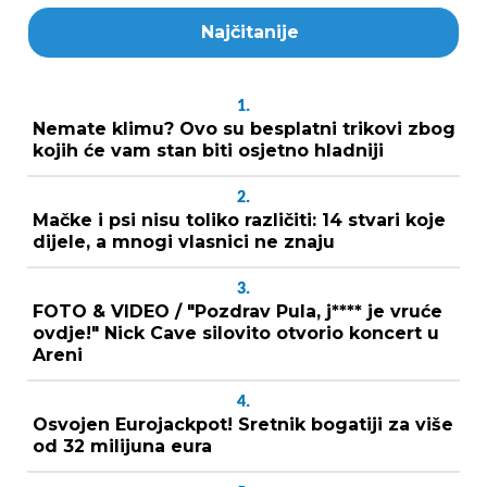
Najčitanije
1.
Nemate klimu? Ovo su besplatni trikovi zbog
kojih će vam stan biti osjetno hladniji
2.
Mačke i psi nisu toliko različiti: 14 stvari koje
dijele, a mnogi vlasnici ne znaju
3.
FOTO & VIDEO / "Pozdrav Pula, j**** je vruće
ovdje!" Nick Cave silovito otvorio koncert u
Areni
4.
Osvojen Eurojackpot! Sretnik bogatiji za više
od 32 milijuna eura