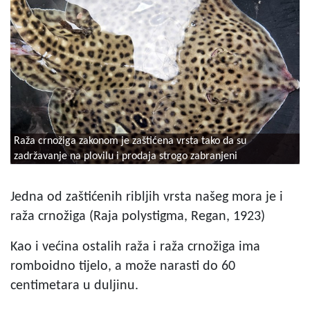
Raža crnožiga zakonom je zaštićena vrsta tako da su
zadržavanje na plovilu i prodaja strogo zabranjeni
Jedna od zaštićenih ribljih vrsta našeg mora je i
raža crnožiga (Raja polystigma, Regan, 1923)
Kao i većina ostalih raža i raža crnožiga ima
romboidno tijelo, a može narasti do 60
centimetara u duljinu.