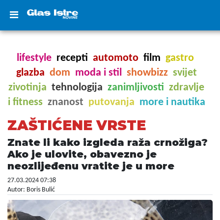
lifestyle
recepti
automoto
film
gastro
glazba
dom
moda i stil
showbizz
svijet
zivotinja
tehnologija
zanimljivosti
zdravlje
i fitness
znanost
putovanja
more i nautika
ZAŠTIĆENE VRSTE
Znate li kako izgleda raža crnožiga?
Ako je ulovite, obavezno je
neozlijeđenu vratite je u more
27.03.2024 07:38
Autor: Boris Bulić