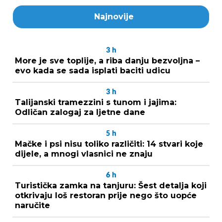
Najnovije
3
h
More je sve toplije, a riba danju bezvoljna –
evo kada se sada isplati baciti udicu
3
h
Talijanski tramezzini s tunom i jajima:
Odličan zalogaj za ljetne dane
5
h
Mačke i psi nisu toliko različiti: 14 stvari koje
dijele, a mnogi vlasnici ne znaju
6
h
Turistička zamka na tanjuru: Šest detalja koji
otkrivaju loš restoran prije nego što uopće
naručite