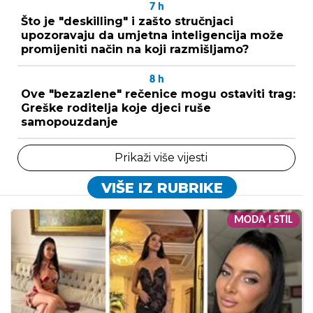
7
h
Što je "deskilling" i zašto stručnjaci
upozoravaju da umjetna inteligencija može
promijeniti način na koji razmišljamo?
8
h
Ove "bezazlene" rečenice mogu ostaviti trag:
Greške roditelja koje djeci ruše
samopouzdanje
Prikaži više vijesti
VIŠE IZ RUBRIKE
MODA I STIL