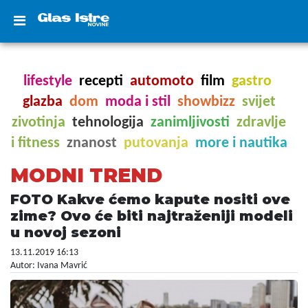
lifestyle
recepti
automoto
film
gastro
glazba
dom
moda i stil
showbizz
svijet
zivotinja
tehnologija
zanimljivosti
zdravlje
i fitness
znanost
putovanja
more i nautika
MODNI TREND
FOTO Kakve ćemo kapute nositi ove
zime? Ovo će biti najtraženiji modeli
u novoj sezoni
13.11.2019 16:13
Autor: Ivana Mavrić