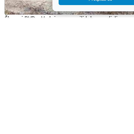
Članovi DVD-a Vodnjan napunili lokve za divlje
životinje, pa bez predaha krenuli na intervenciju
Kako uvrijediti, ali s jezikoslovnim pokrićem: Nova