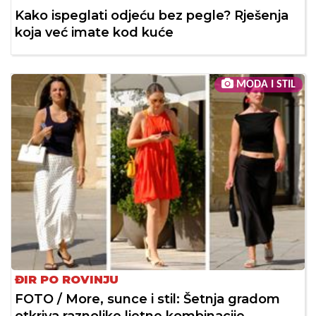
Kako ispeglati odjeću bez pegle? Rješenja
koja već imate kod kuće
MODA I STIL
ĐIR PO ROVINJU
FOTO / More, sunce i stil: Šetnja gradom
otkriva raznolike ljetne kombinacije