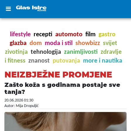
lifestyle
recepti
automoto
film
gastro
glazba
dom
moda i stil
showbizz
svijet
zivotinja
tehnologija
zanimljivosti
zdravlje
i fitness
znanost
putovanja
more i nautika
NEIZBJEŽNE PROMJENE
Zašto koža s godinama postaje sve
tanja?
20.06.2026 01:30
Autor: Mija Dropuljić