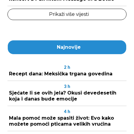
Prikaži više vijesti
Najnovije
2
h
Recept dana: Meksička trgana govedina
3
h
Sjećate li se ovih jela? Okusi devedesetih
koja i danas bude emocije
4
h
Mala pomoć može spasiti život: Evo kako
možete pomoći pticama velikih vrućina