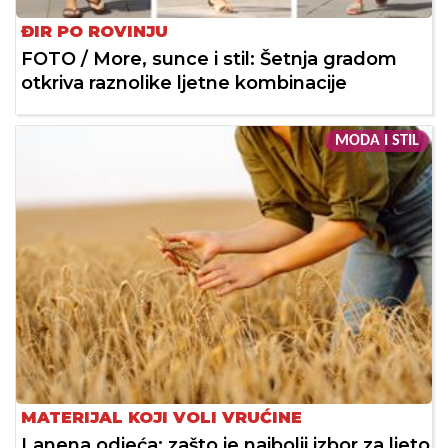
ĐIR PO ROVINJU
FOTO / More, sunce i stil: Šetnja gradom
otkriva raznolike ljetne kombinacije
MODA I STIL
MATERIJAL KOJI VOLI VRUĆINE
Lanena odjeća: zašto je najbolji izbor za ljeto