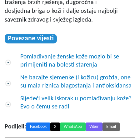
traženja brzih rješenja, dugoročna i
dosljedna briga o koži i dalje ostaje najbolji
saveznik zdravog i svježeg izgleda.
Povezane vijesti
Pomlađivanje ženske kože moglo bi se
primijeniti na bolesti starenja
Ne bacajte sjemenke (i kožicu) grožđa, one
su mala riznica blagostanja i antioksidansa
Sljedeći velik iskorak u pomlađivanju kože?
Evo o čemu se radi
Podijeli:
Facebook
X
WhatsApp
Viber
Email