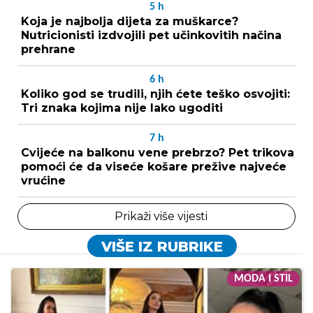
5
h
Koja je najbolja dijeta za muškarce?
Nutricionisti izdvojili pet učinkovitih načina
prehrane
6
h
Koliko god se trudili, njih ćete teško osvojiti:
Tri znaka kojima nije lako ugoditi
7
h
Cvijeće na balkonu vene prebrzo? Pet trikova
pomoći će da viseće košare prežive najveće
vrućine
Prikaži više vijesti
VIŠE IZ RUBRIKE
MODA I STIL