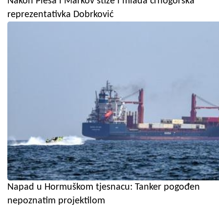
Nakon Pleša i Markov stiže i mlada crnogorska
reprezentativka Dobrković
Napad u Hormuškom tjesnacu: Tanker pogođen
nepoznatim projektilom