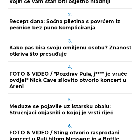
kojih će vam stan biti osjetno hladniji
2.
Recept dana: Sočna piletina s povrćem iz
pećnice bez puno kompliciranja
3.
Kako pas bira svoju omiljenu osobu? Znanost
otkriva što presuđuje
4.
FOTO & VIDEO / "Pozdrav Pula, j**** je vruće
ovdje!" Nick Cave silovito otvorio koncert u
Areni
5.
Meduze se pojavile uz istarsku obalu:
Stručnjaci objasnili o kojoj je vrsti riječ
6.
FOTO & VIDEO / Sting otvorio rasprodani
koncert u Puli hitom Message in a Bottle