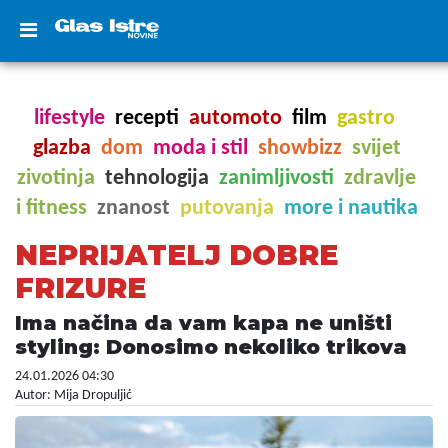
lifestyle
recepti
automoto
film
gastro
glazba
dom
moda i stil
showbizz
svijet
zivotinja
tehnologija
zanimljivosti
zdravlje
i fitness
znanost
putovanja
more i nautika
NEPRIJATELJ DOBRE
FRIZURE
Ima načina da vam kapa ne uništi
styling: Donosimo nekoliko trikova
24.01.2026 04:30
Autor: Mija Dropuljić