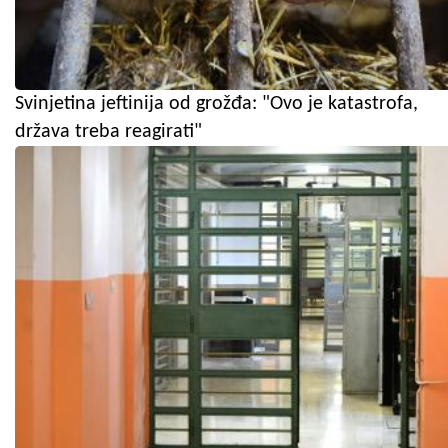
Svinjetina jeftinija od grožđa: "Ovo je katastrofa,
država treba reagirati"