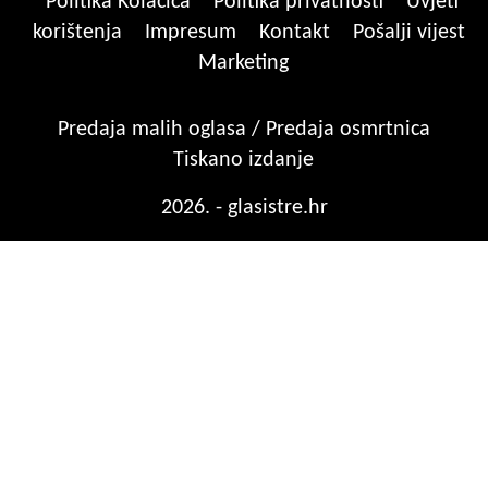
Politika Kolačića
Politika privatnosti
Uvjeti
korištenja
Impresum
Kontakt
Pošalji vijest
Marketing
Predaja malih oglasa / Predaja osmrtnica
Tiskano izdanje
2026. - glasistre.hr