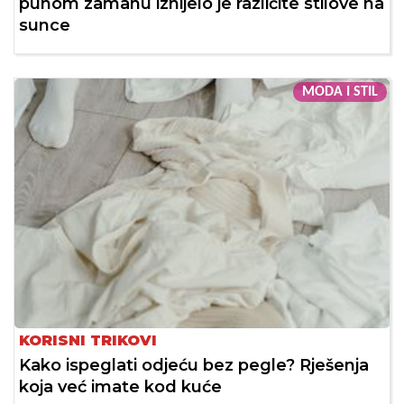
punom zamahu iznijelo je različite stilove na
sunce
MODA I STIL
KORISNI TRIKOVI
Kako ispeglati odjeću bez pegle? Rješenja
koja već imate kod kuće