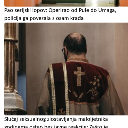
Pao serijski lopov: Operirao od Pule do Umaga,
policija ga povezala s osam krađa
Slučaj seksualnog zlostavljanja maloljetnika
godinama ostao bez javne reakcije: Zašto je