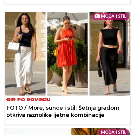
MODA I STIL
ĐIR PO ROVINJU
FOTO / More, sunce i stil: Šetnja gradom
otkriva raznolike ljetne kombinacije
MODA I STIL