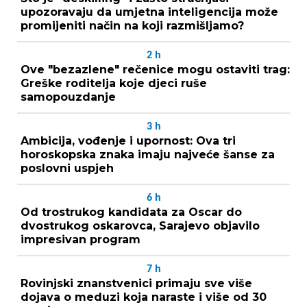
upozoravaju da umjetna inteligencija može
promijeniti način na koji razmišljamo?
2
h
Ove "bezazlene" rečenice mogu ostaviti trag:
Greške roditelja koje djeci ruše
samopouzdanje
3
h
Ambicija, vođenje i upornost: Ova tri
horoskopska znaka imaju najveće šanse za
poslovni uspjeh
6
h
Od trostrukog kandidata za Oscar do
dvostrukog oskarovca, Sarajevo objavilo
impresivan program
7
h
Rovinjski znanstvenici primaju sve više
dojava o meduzi koja naraste i više od 30