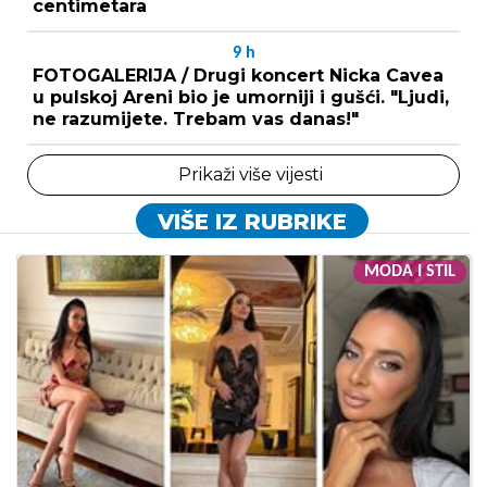
centimetara
9
h
FOTOGALERIJA / Drugi koncert Nicka Cavea
u pulskoj Areni bio je umorniji i gušći. "Ljudi,
ne razumijete. Trebam vas danas!"
Prikaži više vijesti
VIŠE IZ RUBRIKE
MODA I STIL