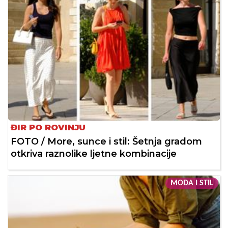
ĐIR PO ROVINJU
FOTO / More, sunce i stil: Šetnja gradom
otkriva raznolike ljetne kombinacije
MODA I STIL