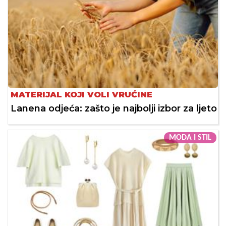
MATERIJAL KOJI VOLI VRUĆINE
Lanena odjeća: zašto je najbolji izbor za ljeto
MODA I STIL