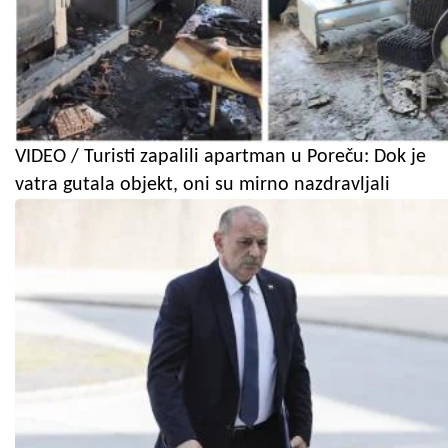
VIDEO / Turisti zapalili apartman u Poreču: Dok je
vatra gutala objekt, oni su mirno nazdravljali