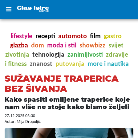
lifestyle
recepti
automoto
film
gastro
glazba
dom
moda i stil
showbizz
svijet
zivotinja
tehnologija
zanimljivosti
zdravlje
i fitness
znanost
putovanja
more i nautika
SUŽAVANJE TRAPERICA
BEZ ŠIVANJA
Kako spasiti omiljene traperice koje
nam više ne stoje kako bismo željeli
27.12.2025 03:30
Autor: Mija Dropuljić