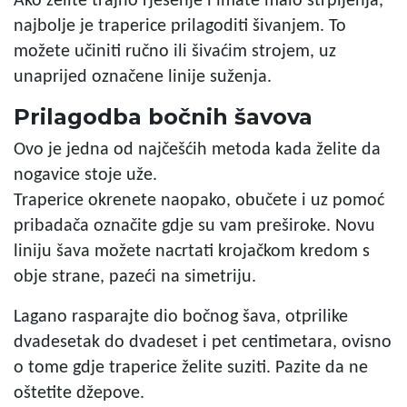
Ako želite trajno rješenje i imate malo strpljenja,
najbolje je traperice prilagoditi šivanjem. To
možete učiniti ručno ili šivaćim strojem, uz
unaprijed označene linije suženja.
Prilagodba bočnih šavova
Ovo je jedna od najčešćih metoda kada želite da
nogavice stoje uže.
Traperice okrenete naopako, obučete i uz pomoć
pribadača označite gdje su vam preširoke. Novu
liniju šava možete nacrtati krojačkom kredom s
obje strane, pazeći na simetriju.
Lagano rasparajte dio bočnog šava, otprilike
dvadesetak do dvadeset i pet centimetara, ovisno
o tome gdje traperice želite suziti. Pazite da ne
oštetite džepove.