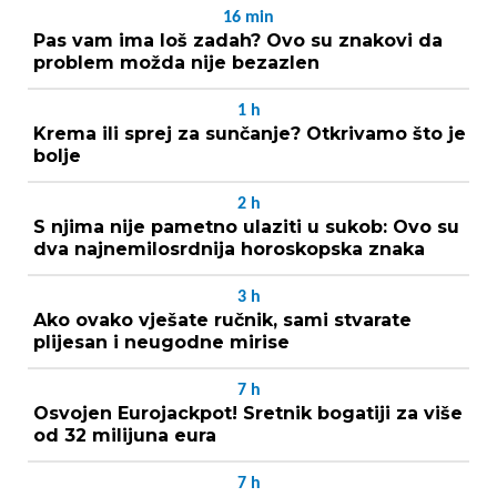
16
min
Pas vam ima loš zadah? Ovo su znakovi da
problem možda nije bezazlen
1
h
Krema ili sprej za sunčanje? Otkrivamo što je
bolje
2
h
S njima nije pametno ulaziti u sukob: Ovo su
dva najnemilosrdnija horoskopska znaka
3
h
Ako ovako vješate ručnik, sami stvarate
plijesan i neugodne mirise
7
h
Osvojen Eurojackpot! Sretnik bogatiji za više
od 32 milijuna eura
7
h