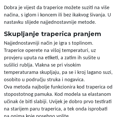
Dobra je vijest da traperice možete suziti na više
načina, s iglom i koncem ili bez ikakvog šivanja. U
nastavku slijede najjednostavnije metode.
Skupljanje traperica pranjem
Najjednostavniji način je igra s toplinom.
Traperice operete na višoj temperaturi, uz
provjeru uputa na etiketi, a zatim ih sušite u
sušilici rublja. Vlakna se pri visokim
temperaturama skupljaju, pa se i kroj lagano suzi,
osobito u području struka i nogavica.
Ova metoda najbolje funkcionira kod traperica od
stopostotnog pamuka. Kod modela sa elastanom
učinak će biti slabiji. Uvijek je dobro prvo testirati
na starijem paru traperica, a tek onda isprobati
na onima koje posebno volite.