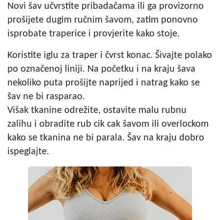
Novi šav učvrstite pribadačama ili ga provizorno
prošijete dugim ručnim šavom, zatim ponovno
isprobate traperice i provjerite kako stoje.
Koristite iglu za traper i čvrst konac. Šivajte polako
po označenoj liniji. Na početku i na kraju šava
nekoliko puta prošijte naprijed i natrag kako se
šav ne bi rasparao.
Višak tkanine odrežite, ostavite malu rubnu
zalihu i obradite rub cik cak šavom ili overlockom
kako se tkanina ne bi parala. Šav na kraju dobro
ispeglajte.