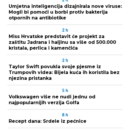
2
h
Umjetna inteligencija dizajnirala nove viruse:
Mogli bi pomoći u borbi protiv bakterija
otpornih na antibiotike
2
h
Miss Hrvatske predstavit će projekt za
zaštitu Jadrana i haljinu sa više od 500.000
kristala, perlica i kamenčića
2
h
Taylor Swift povukla svoje pjesme iz
Trumpovih videa: Bijela kuća ih koristila bez
njezina pristanka
5
h
Volkswagen više ne nudi jednu od
najpopularnijih verzija Golfa
8
h
Recept dana: Srdele iz pećnice