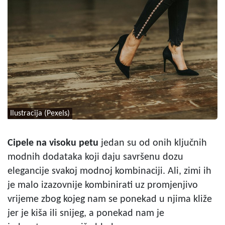
Ilustracija (Pexels)
Cipele na visoku petu
jedan su od onih ključnih
modnih dodataka koji daju savršenu dozu
elegancije svakoj modnoj kombinaciji. Ali, zimi ih
je malo izazovnije kombinirati uz promjenjivo
vrijeme zbog kojeg nam se ponekad u njima kliže
jer je kiša ili snijeg, a ponekad nam je