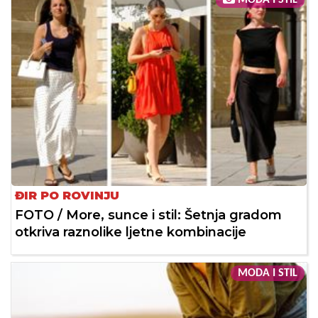
ĐIR PO ROVINJU
FOTO / More, sunce i stil: Šetnja gradom
otkriva raznolike ljetne kombinacije
MODA I STIL