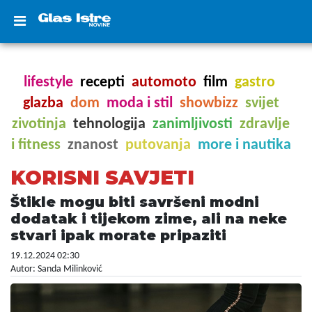
lifestyle
recepti
automoto
film
gastro
glazba
dom
moda i stil
showbizz
svijet
zivotinja
tehnologija
zanimljivosti
zdravlje
i fitness
znanost
putovanja
more i nautika
KORISNI SAVJETI
Štikle mogu biti savršeni modni
dodatak i tijekom zime, ali na neke
stvari ipak morate pripaziti
19.12.2024 02:30
Autor: Sanda Milinković