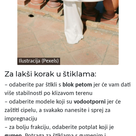
Ilustracija (Pexels)
Za lakši korak u štiklama:
– odaberite par štikli s
blok petom
jer će vam dati
više stabilnosti po klizavom terenu
– odaberite modele koji su
vodootporni
jer će
zaštiti cipelu, a svakako nanesite i sprej za
impregnaciju
– za bolju frakciju, odaberite potplat koji je
gumen
. Potraga za štiklama s gumenim i