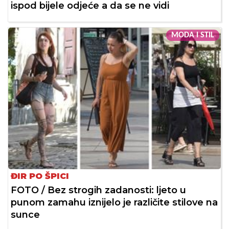
ispod bijele odjeće a da se ne vidi
MODA I STIL
ĐIR PO ŠPICI
FOTO / Bez strogih zadanosti: ljeto u
punom zamahu iznijelo je različite stilove na
sunce