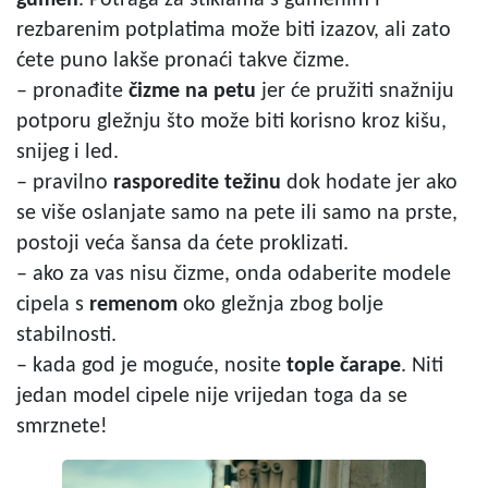
rezbarenim potplatima može biti izazov, ali zato
ćete puno lakše pronaći takve čizme.
– pronađite
čizme na petu
jer će pružiti snažniju
potporu gležnju što može biti korisno kroz kišu,
snijeg i led.
– pravilno
rasporedite
težinu
dok hodate jer ako
se više oslanjate samo na pete ili samo na prste,
postoji veća šansa da ćete proklizati.
– ako za vas nisu čizme, onda odaberite modele
cipela s
remenom
oko gležnja zbog bolje
stabilnosti.
– kada god je moguće, nosite
tople čarape
. Niti
jedan model cipele nije vrijedan toga da se
smrznete!