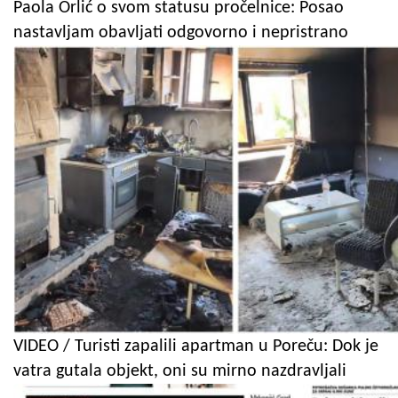
Paola Orlić o svom statusu pročelnice: Posao
nastavljam obavljati odgovorno i nepristrano
VIDEO / Turisti zapalili apartman u Poreču: Dok je
vatra gutala objekt, oni su mirno nazdravljali