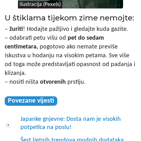
Ilustracija (Pexels)
U štiklama tijekom zime nemojte:
–
žuriti
! Hodajte pažljivo i gledajte kuda gazite.
– odabrati petu višu od
pet do sedam
centimetara,
pogotovo ako nemate previše
iskustva u hodanju na visokim petama. Sve više
od toga može predstavljati opasnost od padanja i
klizanja.
– nositi ništa
otvorenih
prstiju.
Povezane vijesti
Japanke gnjevne: Dosta nam je visokih
potpetica na poslu!
Šest ljetnih trendova modnih dodataka