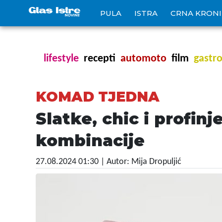
PULA
ISTRA
CRNA KRON
lifestyle
recepti
automoto
film
gastr
KOMAD TJEDNA
Slatke, chic i profi
kombinacije
27.08.2024 01:30
| Autor: Mija Dropuljić