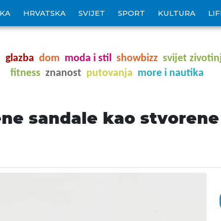
IKA
HRVATSKA
SVIJET
SPORT
KULTURA
LI
o
glazba
dom
moda i stil
showbizz
svijet zivotin
fitness
znanost
putovanja
more i nautika
njene sandale kao stvoren