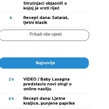
Stručnjaci objasnili o
kojoj je vrsti riječ
Recept dana: Sataraš,
6.
ljetni klasik
Prikaži više vijesti
Najnovije
VIDEO / Baby Lasagna
2
h
predstavio novi singl o
online nasilju
Recept dana: Ljetne
6
h
kraljice, punjene paprike