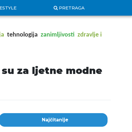
FESTYLE
PRETRAGA
ja
tehnologija
zanimljivosti
zdravlje i
e su za ljetne modne
Najčitanije