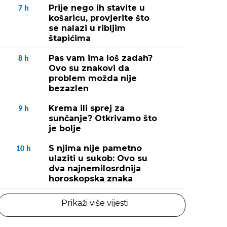
Prije nego ih stavite u
7
h
košaricu, provjerite što
se nalazi u ribljim
štapićima
Pas vam ima loš zadah?
8
h
Ovo su znakovi da
problem možda nije
bezazlen
Krema ili sprej za
9
h
sunčanje? Otkrivamo što
je bolje
S njima nije pametno
10
h
ulaziti u sukob: Ovo su
dva najnemilosrdnija
horoskopska znaka
Prikaži više vijesti