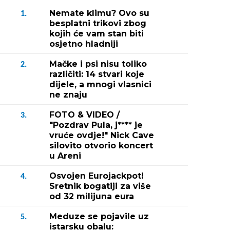
Nemate klimu? Ovo su
1.
besplatni trikovi zbog
kojih će vam stan biti
osjetno hladniji
Mačke i psi nisu toliko
2.
različiti: 14 stvari koje
dijele, a mnogi vlasnici
ne znaju
FOTO & VIDEO /
3.
"Pozdrav Pula, j**** je
vruće ovdje!" Nick Cave
silovito otvorio koncert
u Areni
Osvojen Eurojackpot!
4.
Sretnik bogatiji za više
od 32 milijuna eura
Meduze se pojavile uz
5.
istarsku obalu: