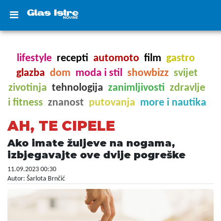
lifestyle
recepti
automoto
film
gastro
glazba
dom
moda i stil
showbizz
svijet
zivotinja
tehnologija
zanimljivosti
zdravlje
i fitness
znanost
putovanja
more i nautika
AH, TE CIPELE
Ako imate žuljeve na nogama,
izbjegavajte ove dvije pogreške
11.09.2023 00:30
Autor: Šarlota Brnčić