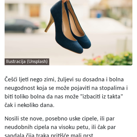
Ilustracija (Unsplash)
Češći ljeti nego zimi, žuljevi su dosadna i bolna
neugodnost
koja se može pojaviti na stopalima i
biti toliko bolna da nas može "izbaciti iz takta"
čak i nekoliko dana.
Nosili ste nove, posebno uske cipele, ili par
neudobnih cipela na visoku petu, ili čak par
sandala čija traka pritišće mali prst.