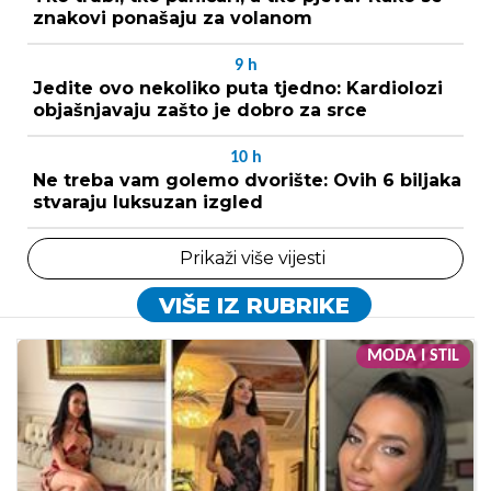
znakovi ponašaju za volanom
9
h
Jedite ovo nekoliko puta tjedno: Kardiolozi
objašnjavaju zašto je dobro za srce
10
h
Ne treba vam golemo dvorište: Ovih 6 biljaka
stvaraju luksuzan izgled
Prikaži više vijesti
VIŠE IZ RUBRIKE
MODA I STIL