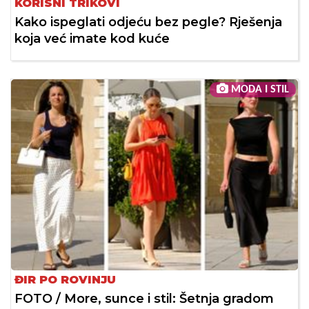
KORISNI TRIKOVI
Kako ispeglati odjeću bez pegle? Rješenja
koja već imate kod kuće
MODA I STIL
ĐIR PO ROVINJU
FOTO / More, sunce i stil: Šetnja gradom