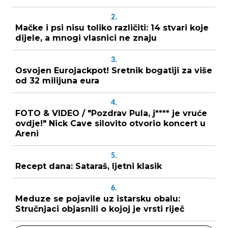
2.
Mačke i psi nisu toliko različiti: 14 stvari koje
dijele, a mnogi vlasnici ne znaju
3.
Osvojen Eurojackpot! Sretnik bogatiji za više
od 32 milijuna eura
4.
FOTO & VIDEO / "Pozdrav Pula, j**** je vruće
ovdje!" Nick Cave silovito otvorio koncert u
Areni
5.
Recept dana: Sataraš, ljetni klasik
6.
Meduze se pojavile uz istarsku obalu:
Stručnjaci objasnili o kojoj je vrsti riječ