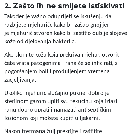
2. Zašto ih ne smijete istiskivati
Također je važno oduprijeti se iskušenju da
razbijete mjehuriće kako bi izašao gnoj jer
je
mjehurić stvoren
kako bi
zaštitio
dublje slojeve
kože od djelovanja bakterija.
Ako slomite kožu koja prekriva mjehur, otvorit
ćete vrata patogenima i rana će se inficirati, s
pogoršanjem boli i produljenjem vremena
zacjeljivanja.
Ukoliko mjehurić slučajno pukne,
dobro je
sterilnom gazom upiti
svu tekućinu koja izlazi,
ranu dobro
oprati i namazati
antiseptičkim
losionom koji možete kupiti u ljekarni.
Nakon tretmana žulj prekrijte i zaštitite