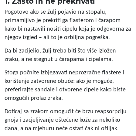
1. Zašto ih ne prekrivati
Pogotovo ako se žulj pojavio na stopalu,
primamljivo je prekriti ga flasterom i čarapom
kako bi nastavili nositi cipelu koja je odgovorna za
njegov izgled – ali to je ozbiljna pogreška.
Da bi
zacijelio, žulj treba biti
što više izložen
zraku, a ne stegnut u čarapama i cipelama.
Stoga počnite izbjegavati neprozračne flastere i
korištenje zatvorene obuće: ako je moguće,
preferirajte sandale i otvorene cipele kako biste
omogućili prolaz zraka.
Doticaj sa zrakom omogućit će
brzu reapsorpciju
gnoja
i zacjeljivanje oštećene kože
za nekoliko
dana, a na mjehuru neće ostati čak ni ožiljak.