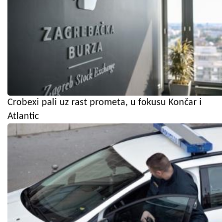
Crobexi pali uz rast prometa, u fokusu Končar i
Atlantic