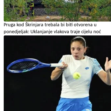
Pruga kod Škrinjara trebala bi biti otvorena u
ponedjeljak: Uklanjanje vlakova traje cijelu noć