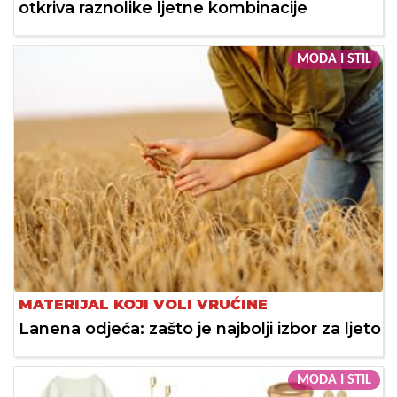
otkriva raznolike ljetne kombinacije
MODA I STIL
MATERIJAL KOJI VOLI VRUĆINE
Lanena odjeća: zašto je najbolji izbor za ljeto
MODA I STIL