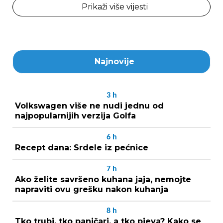
Prikaži više vijesti
Najnovije
3
h
Volkswagen više ne nudi jednu od
najpopularnijih verzija Golfa
6
h
Recept dana: Srdele iz pećnice
7
h
Ako želite savršeno kuhana jaja, nemojte
napraviti ovu grešku nakon kuhanja
8
h
Tko trubi, tko paničari, a tko pjeva? Kako se