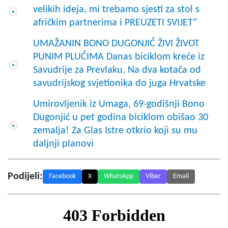
velikih ideja, mi trebamo sjesti za stol s
afričkim partnerima i PREUZETI SVIJET"
UMAŽANIN BONO DUGONJIĆ ŽIVI ŽIVOT
PUNIM PLUĆIMA Danas biciklom kreće iz
Savudrije za Prevlaku. Na dva kotača od
savudrijskog svjetionika do juga Hrvatske
Umirovljenik iz Umaga, 69-godišnji Bono
Dugonjić u pet godina biciklom obišao 30
zemalja! Za Glas Istre otkrio koji su mu
daljnji planovi
Podijeli:
Facebook
X
WhatsApp
Viber
Email