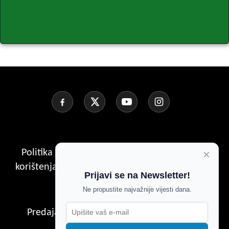
Ozlijeđeni Nijemac spašen s teško pristupačnog