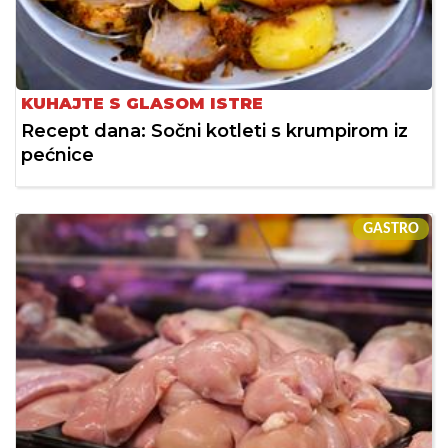
KUHAJTE S GLASOM ISTRE
Recept dana: Sočni kotleti s krumpirom iz
pećnice
GASTRO