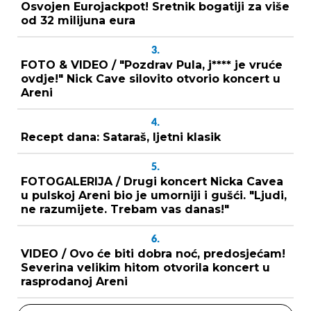
Osvojen Eurojackpot! Sretnik bogatiji za više
od 32 milijuna eura
3.
FOTO & VIDEO / "Pozdrav Pula, j**** je vruće
ovdje!" Nick Cave silovito otvorio koncert u
Areni
4.
Recept dana: Sataraš, ljetni klasik
5.
FOTOGALERIJA / Drugi koncert Nicka Cavea
u pulskoj Areni bio je umorniji i gušći. "Ljudi,
ne razumijete. Trebam vas danas!"
6.
VIDEO / Ovo će biti dobra noć, predosjećam!
Severina velikim hitom otvorila koncert u
rasprodanoj Areni