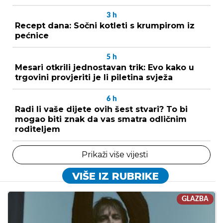
3
h
Recept dana: Sočni kotleti s krumpirom iz
pećnice
5
h
Mesari otkrili jednostavan trik: Evo kako u
trgovini provjeriti je li piletina svježa
6
h
Radi li vaše dijete ovih šest stvari? To bi
mogao biti znak da vas smatra odličnim
roditeljem
Prikaži više vijesti
VIŠE IZ RUBRIKE
GLAZBA