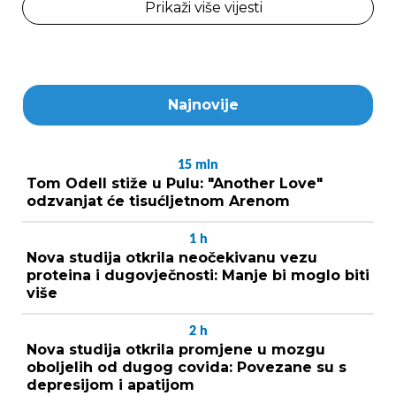
Prikaži više vijesti
Najnovije
15
min
Tom Odell stiže u Pulu: "Another Love"
odzvanjat će tisućljetnom Arenom
1
h
Nova studija otkrila neočekivanu vezu
proteina i dugovječnosti: Manje bi moglo biti
više
2
h
Nova studija otkrila promjene u mozgu
oboljelih od dugog covida: Povezane su s
depresijom i apatijom