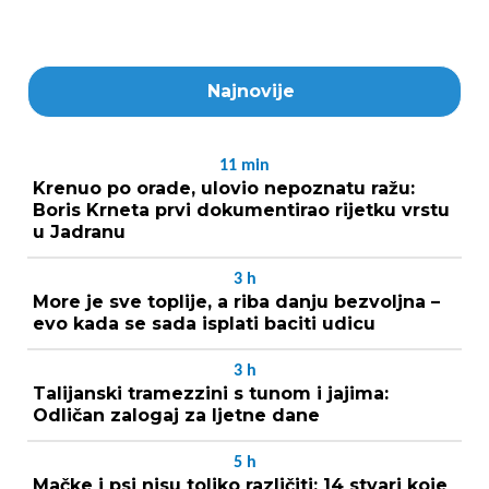
Najnovije
11
min
Krenuo po orade, ulovio nepoznatu ražu:
Boris Krneta prvi dokumentirao rijetku vrstu
u Jadranu
3
h
More je sve toplije, a riba danju bezvoljna –
evo kada se sada isplati baciti udicu
3
h
Talijanski tramezzini s tunom i jajima:
Odličan zalogaj za ljetne dane
5
h
Mačke i psi nisu toliko različiti: 14 stvari koje