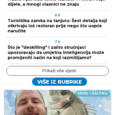
dijele, a mnogi vlasnici ne znaju
6
h
Turistička zamka na tanjuru: Šest detalja koji
otkrivaju loš restoran prije nego što uopće
naručite
7
h
Što je "deskilling" i zašto stručnjaci
upozoravaju da umjetna inteligencija može
promijeniti način na koji razmišljamo?
Prikaži više vijesti
VIŠE IZ RUBRIKE
MORE I NAUTIKA