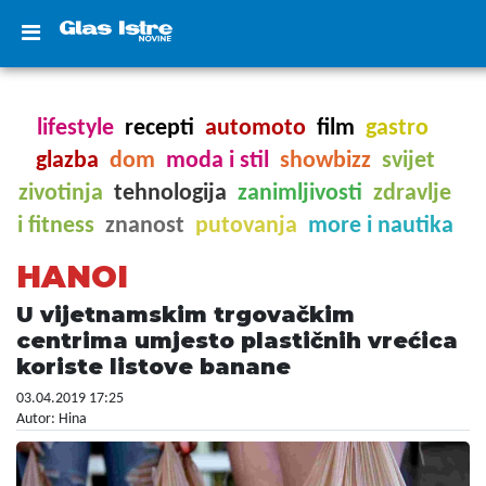
lifestyle
recepti
automoto
film
gastro
glazba
dom
moda i stil
showbizz
svijet
zivotinja
tehnologija
zanimljivosti
zdravlje
i fitness
znanost
putovanja
more i nautika
HANOI
U vijetnamskim trgovačkim
centrima umjesto plastičnih vrećica
koriste listove banane
03.04.2019 17:25
Autor: Hina