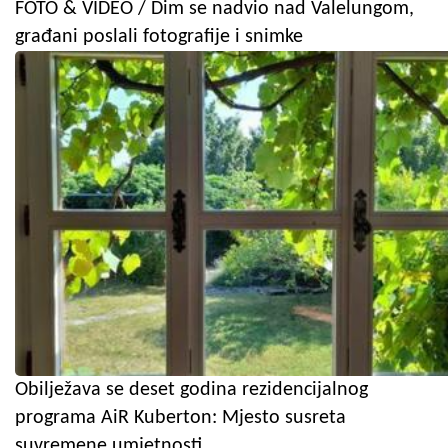
FOTO & VIDEO / Dim se nadvio nad Valelungom,
građani poslali fotografije i snimke
Obilježava se deset godina rezidencijalnog
programa AiR Kuberton: Mjesto susreta
suvremene umjetnosti