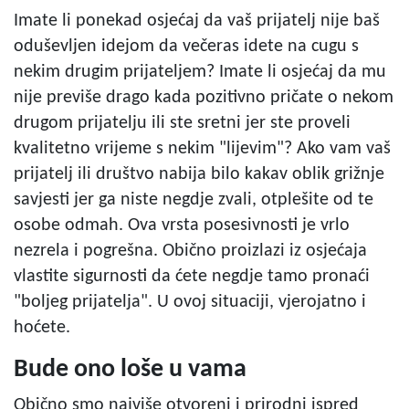
Imate li ponekad osjećaj da vaš prijatelj nije baš
oduševljen idejom da večeras idete na cugu s
nekim drugim prijateljem? Imate li osjećaj da mu
nije previše drago kada pozitivno pričate o nekom
drugom prijatelju ili ste sretni jer ste proveli
kvalitetno vrijeme s nekim "lijevim"? Ako vam vaš
prijatelj ili društvo nabija bilo kakav oblik grižnje
savjesti jer ga niste negdje zvali, otplešite od te
osobe odmah. Ova vrsta posesivnosti je vrlo
nezrela i pogrešna. Obično proizlazi iz osjećaja
vlastite sigurnosti da ćete negdje tamo pronaći
"boljeg prijatelja". U ovoj situaciji, vjerojatno i
hoćete.
Bude ono loše u vama
Obično smo najviše otvoreni i prirodni ispred