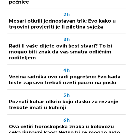
pećnice
2
h
Mesari otkrili jednostavan trik: Evo kako u
trgovini provjeriti je li piletina svježa
3
h
Radi li vaše dijete ovih šest stvari? To bi
mogao biti znak da vas smatra odličnim
roditeljem
4
h
Većina radnika ovo radi pogrešno: Evo kada
biste zapravo trebali uzeti pauzu na poslu
5
h
Poznati kuhar otkrio koju dasku za rezanje
trebate imati u kuhinji
6
h
Ova četiri horoskopska znaka u kolovozu
čeka ljubavni kaos: Netko bi se mogao ludo