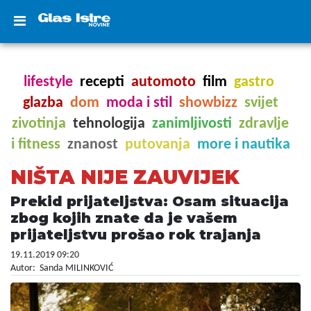
lifestyle
recepti
automoto
film
gastro
glazba
dom
moda i stil
showbizz
svijet
zivotinja
tehnologija
zanimljivosti
zdravlje
i fitness
znanost
putovanja
more i nautika
NIŠTA NIJE ZAUVIJEK
Prekid prijateljstva: Osam situacija
zbog kojih znate da je vašem
prijateljstvu prošao rok trajanja
19.11.2019 09:20
Autor: Sanda MILINKOVIĆ