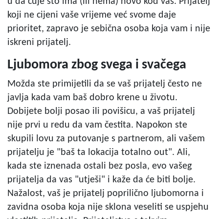
u da čuje što ima (ili nema) novo kod vas. Prijatelj
koji ne cijeni vaše vrijeme već svome daje
prioritet, zapravo je sebična osoba koja vam i nije
iskreni prijatelj.
Ljubomora zbog svega i svačega
Možda ste primijetili da se vaš prijatelj često ne
javlja kada vam baš dobro krene u životu.
Dobijete bolji posao ili povišicu, a vaš prijatelj
nije prvi u redu da vam čestita. Napokon ste
skupili lovu za putovanje s partnerom, ali vašem
prijatelju je "baš ta lokacija totalno out". Ali,
kada ste iznenada ostali bez posla, evo vašeg
prijatelja da vas "utješi" i kaže da će biti bolje.
Nažalost, vaš je prijatelj poprilično ljubomorna i
zavidna osoba koja nije sklona veseliti se uspjehu