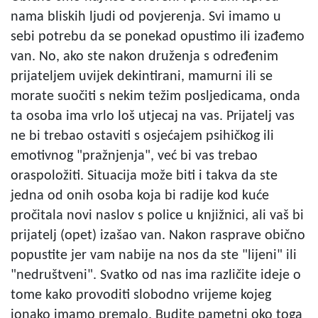
nama bliskih ljudi od povjerenja. Svi imamo u
sebi potrebu da se ponekad opustimo ili izađemo
van. No, ako ste nakon druženja s određenim
prijateljem uvijek dekintirani, mamurni ili se
morate suočiti s nekim težim posljedicama, onda
ta osoba ima vrlo loš utjecaj na vas. Prijatelj vas
ne bi trebao ostaviti s osjećajem psihičkog ili
emotivnog "pražnjenja", već bi vas trebao
oraspoložiti. Situacija može biti i takva da ste
jedna od onih osoba koja bi radije kod kuće
pročitala novi naslov s police u knjižnici, ali vaš bi
prijatelj (opet) izašao van. Nakon rasprave obično
popustite jer vam nabije na nos da ste "lijeni" ili
"nedruštveni". Svatko od nas ima različite ideje o
tome kako provoditi slobodno vrijeme kojeg
ionako imamo premalo. Budite pametni oko toga