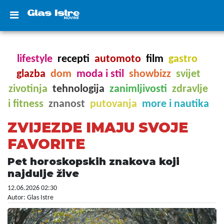
lifestyle
recepti
automoto
film
gastro
glazba
dom
moda i stil
showbizz
svijet
zivotinja
tehnologija
zanimljivosti
zdravlje
i fitness
znanost
putovanja
more i nautika
ZVIJEZDE IMAJU SVOJE
FAVORITE
Pet horoskopskih znakova koji
najdulje žive
12.06.2026 02:30
Autor: Glas Istre