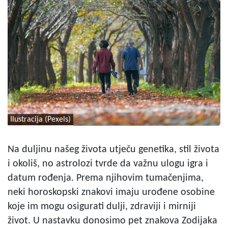
Ilustracija (Pexels)
Na duljinu našeg života utječu genetika, stil života
i okoliš, no astrolozi tvrde da važnu ulogu igra i
datum rođenja. Prema njihovim tumačenjima,
neki horoskopski znakovi imaju urođene osobine
koje im mogu osigurati dulji, zdraviji i mirniji
život. U nastavku donosimo pet znakova Zodijaka