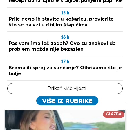
Recept dana: Ljetne kraljice, punjene paprike
15
h
Prije nego ih stavite u košaricu, provjerite
što se nalazi u ribljim štapićima
16
h
Pas vam ima loš zadah? Ovo su znakovi da
problem možda nije bezazlen
17
h
Krema ili sprej za sunčanje? Otkrivamo što je
bolje
Prikaži više vijesti
VIŠE IZ RUBRIKE
GLAZBA