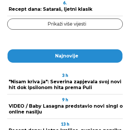
6.
Recept dana: Sataraš, ljetni klasik
Prikaži više vijesti
Najnovije
3
h
"Nisam kriva ja": Severina zapjevala svoj novi
hit dok Ipsilonom hita prema Puli
9
h
VIDEO / Baby Lasagna predstavio novi singl o
online nasilju
13
h