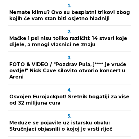
1.
Nemate klimu? Ovo su besplatni trikovi zbog
kojih će vam stan biti osjetno hladniji
2.
Mačke i psi nisu toliko različiti: 14 stvari koje
dijele, a mnogi vlasnici ne znaju
3.
FOTO & VIDEO / "Pozdrav Pula, j**** je vruće
ovdje!" Nick Cave silovito otvorio koncert u
Areni
4.
Osvojen Eurojackpot! Sretnik bogatiji za više
od 32 milijuna eura
5.
Meduze se pojavile uz istarsku obalu:
Stručnjaci objasnili o kojoj je vrsti riječ