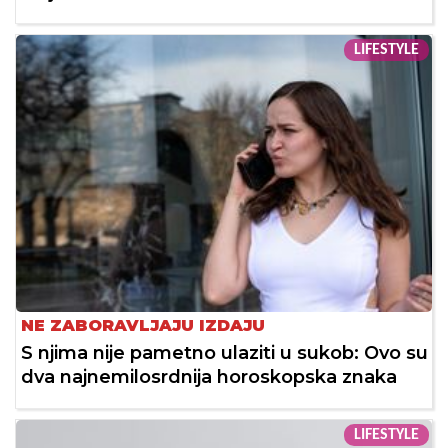
LIFESTYLE
NE ZABORAVLJAJU IZDAJU
S njima nije pametno ulaziti u sukob: Ovo su
dva najnemilosrdnija horoskopska znaka
LIFESTYLE