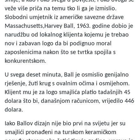
smije, a kao i oko svega u povijesti, i oko ovoga se
veže više priča na temu tko li ga je izmislio.
Slobodni umjetnik iz američke savezne države
Massachusetts,Harvey Ball, 1963. godine dobio je
narudžbu od lokalnog klijenta kojemu je trebao
nov i zabavan logo da bi podignuo moral
zaposlenicima nakon što se tvrtka spojila s
konkurentskom.
U svega deset minuta, Ball je osmislio genijalno
rješenje, žuti krug s ovalnim očima i osmijehom.
Klijent mu je za logo smajlića platio tadašnjih 45
dolara što bi, današnjom računicom, vrijedilo 446
dolara.
Iako Ballov dizajn nije bio prvi na svijetu jer su
smajlići pronađeni na turskom keramičkom