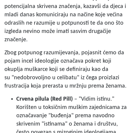
potencijalna skrivena značenja, kazavši da djeca i
mladi danas komuniciraju na načine koje većina
odraslih ne razumije u potpunosti te da ono što
izgleda nevino može imati sasvim drugačije
značenje.
Zbog potpunog razumijevanja, pojasnit ćemo da
pojam incel ideologije označava pokret koji
okuplja muškarce koji se definiraju kao da
su
"nedobrovoljno u celibatu"
iz čega proizlazi
frustracija koja prerasta u mržnju prema ženama.
Crvena pilula (Red Pill)
– "Vidim istinu."
Korišten u toksičnim muškim zajednicama za
označavanje "buđenja" prema navodno
skrivenim "istinama" o ženama i društvu,
često povezan s mizoginim ideologijama.