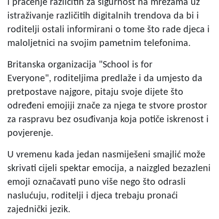
i praćenje različitih za sigurnost na mrežama uz
istraživanje različitih
digitalnih trendova
da bi i
roditelji ostali informirani o tome što rade djeca i
maloljetnici na svojim pametnim telefonima.
Britanska organizacija "School is for
Everyone",
roditeljima predlaže i da umjesto da
pretpostave najgore, pitaju svoje dijete što
određeni emojiji znače za njega te stvore prostor
za raspravu bez osuđivanja koja potiče iskrenost i
povjerenje.
U vremenu kada jedan nasmiješeni smajlić može
skrivati cijeli spektar emocija, a naizgled bezazleni
emoji označavati puno više nego što odrasli
naslućuju, roditelji i djeca trebaju pronaći
zajednički jezik.