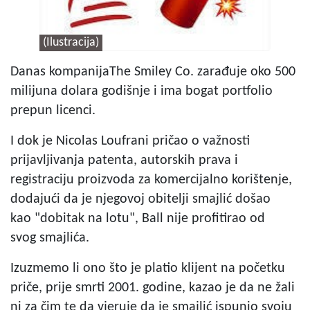
(Ilustracija)
Danas kompanijaThe Smiley Co.
zarađuje oko 500
milijuna dolara godišnje i ima bogat portfolio
prepun licenci.
I dok je Nicolas Loufrani pričao o važnosti
prijavljivanja patenta, autorskih prava i
registraciju proizvoda za komercijalno korištenje,
dodajući da je njegovoj obitelji smajlić došao
kao "dobitak na lotu", Ball nije profitirao od
svog
smajlića.
Izuzmemo li ono što je platio klijent na početku
priče, prije smrti 2001. godine, kazao je da ne žali
ni za čim te da vjeruje da je smajlić ispunio svoju