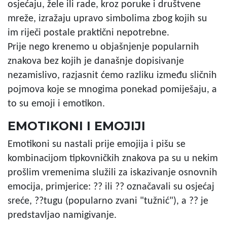
osjećaju, žele ili rade, kroz poruke i društvene
mreže, izražaju upravo simbolima zbog kojih su
im riječi postale praktični nepotrebne.
Prije nego krenemo u objašnjenje popularnih
znakova bez kojih je današnje dopisivanje
nezamislivo, razjasnit ćemo razliku između sličnih
pojmova koje se mnogima ponekad pomiješaju, a
to su
emoji i emotikon.
EMOTIKONI I EMOJIJI
Emotikoni su nastali prije emojija i pišu se
kombinacijom tipkovničkih znakova pa su u nekim
prošlim vremenima služili za iskazivanje osnovnih
emocija, primjerice: ?? ili ??
označavali su osjećaj
sreće,
??tugu (popularno zvani "tužnić"), a
??
je
predstavljao namigivanje.