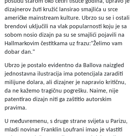
posuđu starom oko četiri tisuće godina, upravo je
dizajnerov žuti kružić lansirao smajlića u srce
američke mainstream kulture. Ubrzo su se i ostali
brendovi uključili na vlak popularnosti koju je sa
sobom nosio dizajn pa su se smajlići pojavili na
Hallmarkovim čestitkama uz frazu:"Želimo vam
dobar dan."
Ubrzo je postalo evidentno da Ballova naizgled
jednostavna ilustracija ima potencijala zaraditi
milijune dolara, ali dizajner je napravio kritičnu,
da ne kažemo tragičnu pogrešku. Naime, nije
patentirao dizajn niti ga zaštitio autorskim
pravima.
U međuvremenu, s druge strane svijeta u Parizu,
mladi novinar Franklin Loufrani
imao je vlastiti