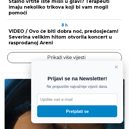
Stalno vrtite iste misli u glavi? Terapeuti
imaju nekoliko trikova koji bi vam mogli
pomoći
8
h
VIDEO / Ovo će biti dobra noć, predosjećam!
Severina velikim hitom otvorila koncert u
rasprodanoj Areni
Prikaži više vijesti
×
VIŠE IZ RUBRIKE
Prijavi se na Newsletter!
GASTRO
Ne propustite najvažnije vijesti dana.
Pretplati se