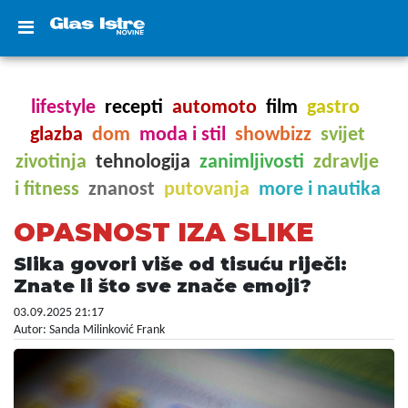
lifestyle
recepti
automoto
film
gastro
glazba
dom
moda i stil
showbizz
svijet
zivotinja
tehnologija
zanimljivosti
zdravlje
i fitness
znanost
putovanja
more i nautika
OPASNOST IZA SLIKE
Slika govori više od tisuću riječi:
Znate li što sve znače emoji?
03.09.2025 21:17
Autor: Sanda Milinković Frank