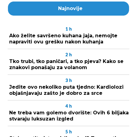
Najnovije
1
h
Ako želite savršeno kuhana jaja, nemojte
napraviti ovu grešku nakon kuhanja
2
h
Tko trubi, tko paničari, a tko pjeva? Kako se
znakovi ponašaju za volanom
3
h
Jedite ovo nekoliko puta tjedno: Kardiolozi
objašnjavaju zašto je dobro za srce
4
h
Ne treba vam golemo dvorište: Ovih 6 biljaka
stvaraju luksuzan izgled
5
h