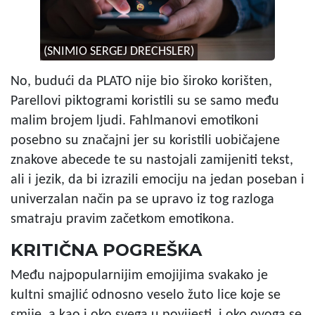
(SNIMIO SERGEJ DRECHSLER)
No, budući da
PLATO
nije bio široko korišten,
Parellovi piktogrami koristili su se samo među
malim brojem ljudi. Fahlmanovi emotikoni
posebno su značajni jer su koristili uobičajene
znakove abecede te su nastojali zamijeniti tekst,
ali i jezik, da bi izrazili emociju na jedan poseban i
univerzalan način pa se upravo iz tog razloga
smatraju pravim začetkom emotikona.
KRITIČNA POGREŠKA
Među najpopularnijim emojijima svakako je
kultni smajlić odnosno veselo žuto lice koje se