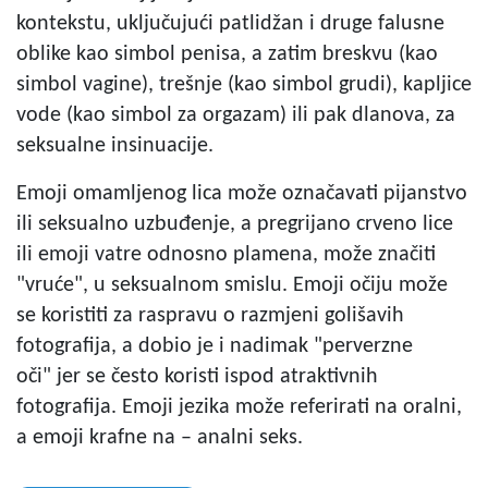
kontekstu, uključujući patlidžan i druge falusne
oblike kao simbol
penisa, a zatim breskvu (kao
simbol vagine), trešnje (kao simbol grudi), kapljice
vode (kao simbol za orgazam) ili pak dlanova, za
seksualne insinuacije.
Emoji omamljenog lica može označavati pijanstvo
ili seksualno uzbuđenje, a pregrijano crveno lice
ili emoji vatre odnosno plamena, može značiti
"vruće", u seksualnom smislu. Emoji očiju može
se koristiti za raspravu o razmjeni golišavih
fotografija, a dobio je i nadimak "perverzne
oči"
jer se često koristi ispod atraktivnih
fotografija. Emoji jezika može referirati na oralni,
a emoji krafne na – analni seks.