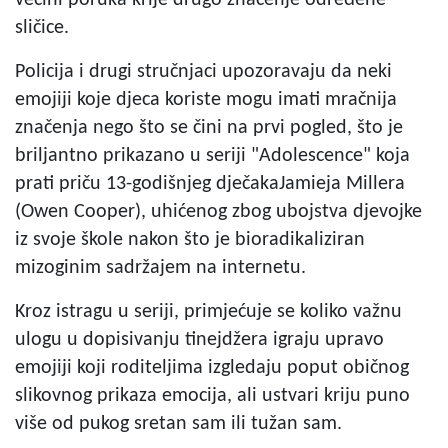
većini poruka krije drugo značenje određene
sličice.
Policija i drugi stručnjaci upozoravaju da neki
emojiji koje djeca koriste mogu imati mračnija
značenja nego što se čini na prvi pogled, što je
briljantno prikazano u seriji "Adolescence" koja
prati priču 13-godišnjeg dječakaJamieja Millera
(Owen Cooper),
uhićenog zbog ubojstva djevojke
iz svoje škole nakon što je bioradikaliziran
mizoginim sadržajem
na internetu.
Kroz istragu u seriji, primjećuje se koliko važnu
ulogu u dopisivanju tinejdžera igraju upravo
emojiji koji roditeljima izgledaju poput običnog
slikovnog prikaza emocija, ali ustvari kriju puno
više od pukog sretan sam ili tužan sam.