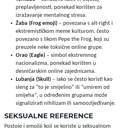
preplavljenosti, ponekad korišten za
izražavanje mentalnog stresa.
Žaba (Frog emoji)
– povezana s alt-right i
ekstremističkom meme kulturom, često
povezano s likom Pepe the Frog, koji su
preuzele neke toksične online grupe.
Orao (Eagle)
– simbol ekstremnog
nacionalizma, ponekad korišten u
desničarskim online zajednicama.
Lubanja (Skull)
– iako se često koristi kao
sleng za "to je smiješno" ili "umirem od
smijeha", u određenim grupama može
signalizirati nihilizam ili samoozljeđivanje.
SEKSUALNE REFERENCE
Postoje i emojiji koji se koriste u seksualnom