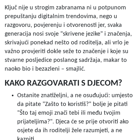
Ključ nije u strogim zabranama ni u potpunom
prepuštanju digitalnim trendovima, nego u
razgovoru, povjerenju i otvorenosti jer, svaka
generacija nosi svoje "skrivene jezike" i značenja,
skrivajući ponekad nešto od roditelja, ali vrlo je
važno provjeriti dokle seže to značenje i koje su
stvarne posljedice poslanog sadržaja, makar to
naoko bio i
bezazleni – smajlić.
KAKO RAZGOVARATI S DJECOM?
Ostanite znatiželjni, a ne osuđujući: umjesto
da pitate "Zašto to koristiš?" bolje je pitati
"Što taj emoji znači tebi ili među tvojim
prijateljima?". Djeca će se prije otvoriti ako
osjete da ih roditelji žele razumjeti, a ne
kazniti.