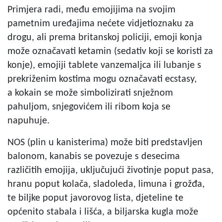
Primjera radi, među emojijima na svojim
pametnim uređajima nećete vidjetioznaku za
drogu, ali prema britanskoj policiji, emoji konja
može označavati
ketamin
(sedativ koji se koristi za
konje), emojiji tablete vanzemaljca ili lubanje s
prekriženim kostima mogu označavati
ecstasy,
a
kokain
se može simbolizirati snježnom
pahuljom, snjegovićem ili ribom koja se
napuhuje.
NOS
(plin u kanisterima) može biti predstavljen
balonom,
kanabis
se povezuje s desecima
različitih emojija, uključujući životinje poput pasa,
hranu poput kolača, sladoleda, limuna i grožđa,
te biljke poput javorovog lista, djeteline te
općenito stabala i lišća, a biljarska kugla može