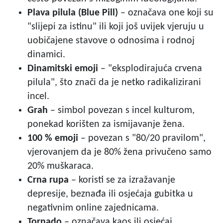
Plava pilula (Blue Pill)
– označava one koji su
"slijepi za istinu" ili koji još uvijek vjeruju u
uobičajene stavove o odnosima i rodnoj
dinamici.
Dinamitski emoji
– "eksplodirajuća crvena
pilula", što znači da je netko radikalizirani
incel.
Grah
– simbol povezan s incel kulturom,
ponekad korišten za ismijavanje žena.
100 % emoji
– povezan s "80/20 pravilom",
vjerovanjem da je 80% žena privučeno samo
20% muškaraca.
Crna rupa
– koristi se za izražavanje
depresije, beznađa ili osjećaja gubitka u
negativnim online zajednicama.
Tornado
– označava kaos ili osjećaj