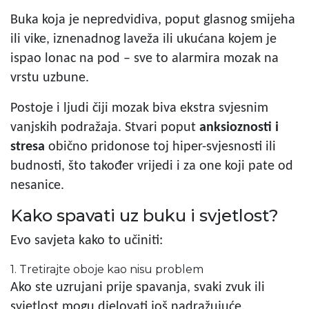
Buka koja je nepredvidiva, poput glasnog smijeha
ili vike, iznenadnog laveža ili ukućana kojem je
ispao lonac na pod – sve to alarmira mozak na
vrstu uzbune.
Postoje i ljudi čiji mozak biva ekstra svjesnim
vanjskih podražaja. Stvari poput
anksioznosti i
stresa
obično pridonose toj hiper-svjesnosti ili
budnosti, što također vrijedi i za one koji pate od
nesanice.
Kako spavati uz buku i svjetlost?
Evo savjeta kako to učiniti:
1. Tretirajte oboje kao nisu problem
Ako ste uzrujani prije spavanja, svaki zvuk ili
svjetlost mogu djelovati još nadražujuće.