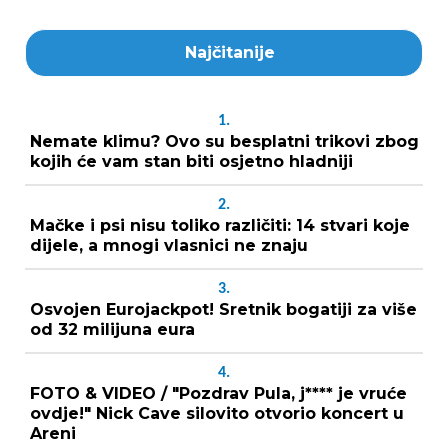
Najčitanije
1.
Nemate klimu? Ovo su besplatni trikovi zbog
kojih će vam stan biti osjetno hladniji
2.
Mačke i psi nisu toliko različiti: 14 stvari koje
dijele, a mnogi vlasnici ne znaju
3.
Osvojen Eurojackpot! Sretnik bogatiji za više
od 32 milijuna eura
4.
FOTO & VIDEO / "Pozdrav Pula, j**** je vruće
ovdje!" Nick Cave silovito otvorio koncert u
Areni