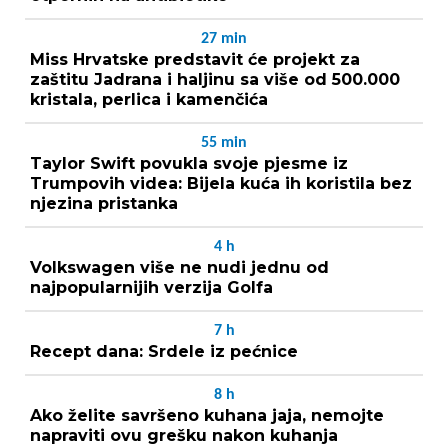
27
min
Miss Hrvatske predstavit će projekt za
zaštitu Jadrana i haljinu sa više od 500.000
kristala, perlica i kamenčića
55
min
Taylor Swift povukla svoje pjesme iz
Trumpovih videa: Bijela kuća ih koristila bez
njezina pristanka
4
h
Volkswagen više ne nudi jednu od
najpopularnijih verzija Golfa
7
h
Recept dana: Srdele iz pećnice
8
h
Ako želite savršeno kuhana jaja, nemojte
napraviti ovu grešku nakon kuhanja