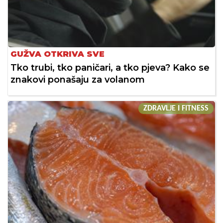
GUŽVA OTKRIVA SVE
Tko trubi, tko paničari, a tko pjeva? Kako se
znakovi ponašaju za volanom
ZDRAVLJE I FITNESS