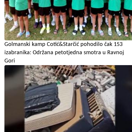
Golmanski kamp Cotić&Starčić pohodilo čak 153
izabranika: Održana petotjedna smotra u Ravnoj
Gori