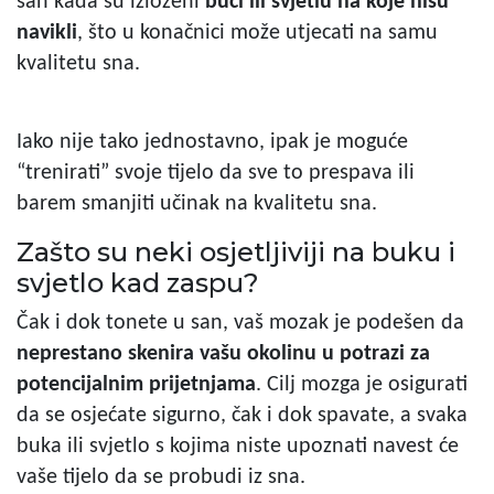
san kada su izloženi
buci ili svjetlu na koje nisu
navikli
, što u konačnici može utjecati na samu
kvalitetu sna.
Iako nije tako jednostavno, ipak je moguće
“trenirati” svoje tijelo da sve to prespava ili
barem smanjiti učinak na kvalitetu sna.
Zašto su neki osjetljiviji na buku i
svjetlo kad zaspu?
Čak i dok tonete u san, vaš mozak je podešen da
neprestano skenira vašu okolinu u potrazi za
potencijalnim prijetnjama
. Cilj mozga je osigurati
da se osjećate sigurno, čak i dok spavate, a svaka
buka ili svjetlo s kojima niste upoznati navest će
vaše tijelo da se probudi iz sna.