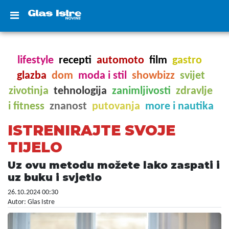
lifestyle
recepti
automoto
film
gastro
glazba
dom
moda i stil
showbizz
svijet
zivotinja
tehnologija
zanimljivosti
zdravlje
i fitness
znanost
putovanja
more i nautika
ISTRENIRAJTE SVOJE
TIJELO
Uz ovu metodu možete lako zaspati i
uz buku i svjetlo
26.10.2024 00:30
Autor: Glas Istre