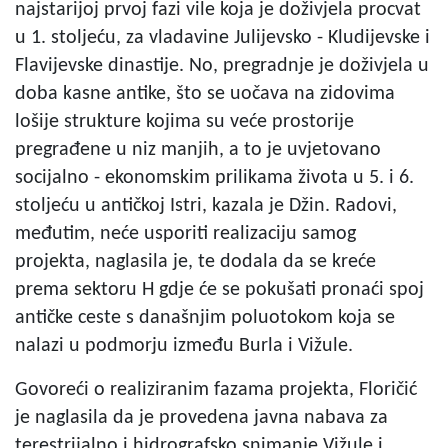
najstarijoj prvoj fazi vile koja je doživjela procvat
u 1. stoljeću, za vladavine Julijevsko - Kludijevske i
Flavijevske dinastije. No, pregradnje je doživjela u
doba kasne antike, što se uočava na zidovima
lošije strukture kojima su veće prostorije
pregrađene u niz manjih, a to je uvjetovano
socijalno - ekonomskim prilikama života u 5. i 6.
stoljeću u antičkoj Istri, kazala je Džin. Radovi,
međutim, neće usporiti realizaciju samog
projekta, naglasila je, te dodala da se kreće
prema sektoru H gdje će se pokušati pronaći spoj
antičke ceste s današnjim poluotokom koja se
nalazi u podmorju između Burla i Vižule.
Govoreći o realiziranim fazama projekta, Floričić
je naglasila da je provedena javna nabava za
terestrijalno i hidrografsko snimanje Vižule i