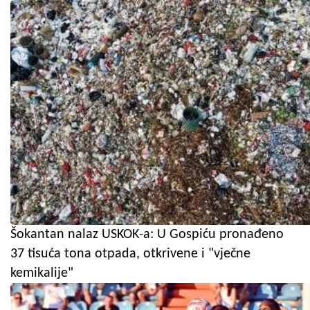
Šokantan nalaz USKOK-a: U Gospiću pronađeno
37 tisuća tona otpada, otkrivene i "vječne
kemikalije"