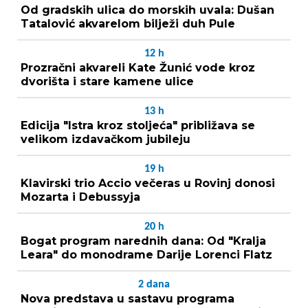
Od gradskih ulica do morskih uvala: Dušan
Tatalović akvarelom bilježi duh Pule
12
h
Prozračni akvareli Kate Žunić vode kroz
dvorišta i stare kamene ulice
13
h
Edicija "Istra kroz stoljeća" približava se
velikom izdavačkom jubileju
19
h
Klavirski trio Accio večeras u Rovinj donosi
Mozarta i Debussyja
20
h
Bogat program narednih dana: Od "Kralja
Leara" do monodrame Darije Lorenci Flatz
2
dana
Nova predstava u sastavu programa