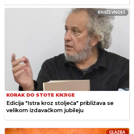
KNJIŽEVNOST
KORAK DO STOTE KNJIGE
Edicija "Istra kroz stoljeća" približava se
velikom izdavačkom jubileju
GLAZBA