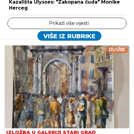
Kazališta Ulysses: "Zakopana čuda" Monike
Herceg
Prikaži više vijesti
VIŠE IZ RUBRIKE
IZLOŽBE
IZLOŽBA U GALERIJI STARI GRAD