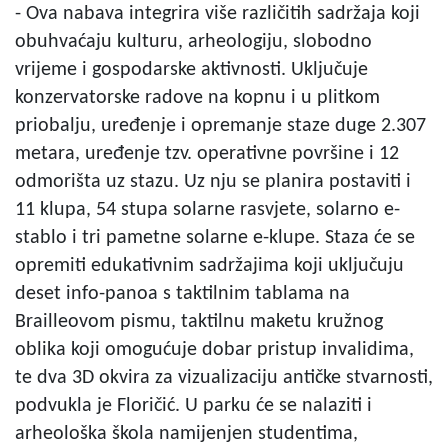
- Ova nabava integrira više različitih sadržaja koji
obuhvaćaju kulturu, arheologiju, slobodno
vrijeme i gospodarske aktivnosti. Uključuje
konzervatorske radove na kopnu i u plitkom
priobalju, uređenje i opremanje staze duge 2.307
metara, uređenje tzv. operativne površine i 12
odmorišta uz stazu. Uz nju se planira postaviti i
11 klupa, 54 stupa solarne rasvjete, solarno e-
stablo i tri pametne solarne e-klupe. Staza će se
opremiti edukativnim sadržajima koji uključuju
deset info-panoa s taktilnim tablama na
Brailleovom pismu, taktilnu maketu kružnog
oblika koji omogućuje dobar pristup invalidima,
te dva 3D okvira za vizualizaciju antičke stvarnosti,
podvukla je Floričić. U parku će se nalaziti i
arheološka škola namijenjen studentima,