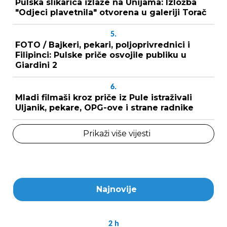
Pulska slikarica izlaže na Unijama: Izložba
"Odjeci plavetnila" otvorena u galeriji Torač
5.
FOTO / Bajkeri, pekari, poljoprivrednici i
Filipinci: Pulske priče osvojile publiku u
Giardini 2
6.
Mladi filmaši kroz priče iz Pule istraživali
Uljanik, pekare, OPG-ove i strane radnike
Prikaži više vijesti
Najnovije
2
h