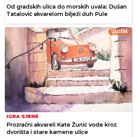
Od gradskih ulica do morskih uvala: Dušan
Tatalović akvarelom bilježi duh Pule
IZLOŽBE
IGRA SJENE
Prozračni akvareli Kate Žunić vode kroz
dvorišta i stare kamene ulice