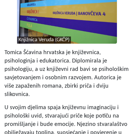
Knjižnica Veruda (GKČP)
Tomica Šćavina hrvatska je književnica,
psihologinja i edukatorica. Diplomirala je
psihologiju, a uz književni rad bavi se psihološkim
savjetovanjem i osobnim razvojem. Autorica je
više zapaženih romana, zbirki priča i dviju
slikovnica.
U svojim djelima spaja književnu imaginaciju i
psihološki uvid, stvarajući priče koje potiču na
promišljanje i bude emocije. Njezino stvaralaštvo
obilježavaju toplina, suosjećanje i povjerenje u