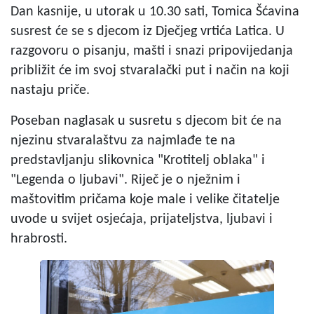
Dan kasnije, u utorak u 10.30 sati, Tomica Šćavina
susrest će se s djecom iz Dječjeg vrtića Latica. U
razgovoru o pisanju, mašti i snazi pripovijedanja
približit će im svoj stvaralački put i način na koji
nastaju priče.
Poseban naglasak u susretu s djecom bit će na
njezinu stvaralaštvu za najmlađe te na
predstavljanju slikovnica "Krotitelj oblaka" i
"Legenda o ljubavi". Riječ je o nježnim i
maštovitim pričama koje male i velike čitatelje
uvode u svijet osjećaja, prijateljstva, ljubavi i
hrabrosti.