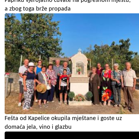
Papriku vjerojatno čuvate na pogrešnom mjestu,
a zbog toga brže propada
Fešta od Kapelice okupila mještane i goste uz
domaća jela, vino i glazbu