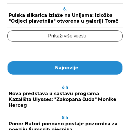
6.
Pulska slikarica izlaže na Unijama: Izložba
"Odjeci plavetnila" otvorena u galeriji Torač
Prikaži više vijesti
Najnovije
6
h
Nova predstava u sastavu programa
Kazališta Ulysses: "Zakopana čuda" Monike
Herceg
8
h
Ponor Butori ponovno postaje pozornica za
poeziju Šumskih pjesnika