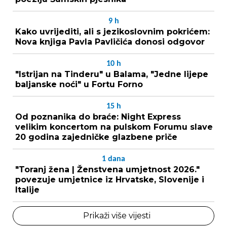
9
h
Kako uvrijediti, ali s jezikoslovnim pokrićem:
Nova knjiga Pavla Pavličića donosi odgovor
10
h
"Istrijan na Tinderu" u Balama, "Jedne lijepe
baljanske noći" u Fortu Forno
15
h
Od poznanika do braće: Night Express
velikim koncertom na pulskom Forumu slave
20 godina zajedničke glazbene priče
1
dana
"Toranj žena | Ženstvena umjetnost 2026."
povezuje umjetnice iz Hrvatske, Slovenije i
Italije
Prikaži više vijesti