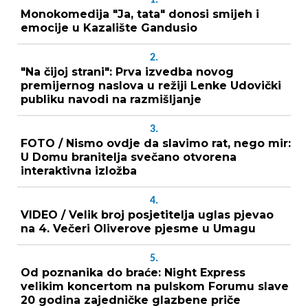
Monokomedija "Ja, tata" donosi smijeh i
emocije u Kazalište Gandusio
2.
"Na čijoj strani": Prva izvedba novog
premijernog naslova u režiji Lenke Udovički
publiku navodi na razmišljanje
3.
FOTO / Nismo ovdje da slavimo rat, nego mir:
U Domu branitelja svečano otvorena
interaktivna izložba
4.
VIDEO / Velik broj posjetitelja uglas pjevao
na 4. Večeri Oliverove pjesme u Umagu
5.
Od poznanika do braće: Night Express
velikim koncertom na pulskom Forumu slave
20 godina zajedničke glazbene priče