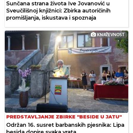
Sunčana strana života Ive Jovanović u
Sveučilišnoj knjižnici: Zbirka autoričinih
promišljanja, iskustava i spoznaja
KNJIŽEVNOST
PREDSTAVLJANJE ZBIRKE "BESIDE U JATU"
Održan 16. susret barbanskih pjesnika: Lipa
besida dopire svaka vrata