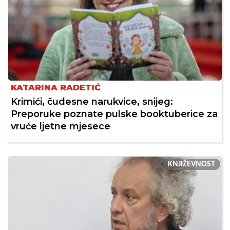
KATARINA RADETIĆ
Krimići, čudesne narukvice, snijeg:
Preporuke poznate pulske booktuberice za
vruće ljetne mjesece
KNJIŽEVNOST