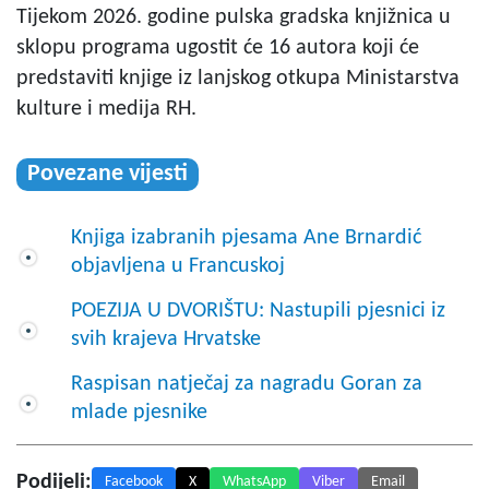
Tijekom 2026. godine pulska gradska knjižnica u
sklopu programa ugostit će 16 autora koji će
predstaviti knjige iz lanjskog otkupa Ministarstva
kulture i medija RH.
Povezane vijesti
Knjiga izabranih pjesama Ane Brnardić
objavljena u Francuskoj
POEZIJA U DVORIŠTU: Nastupili pjesnici iz
svih krajeva Hrvatske
Raspisan natječaj za nagradu Goran za
mlade pjesnike
Podijeli:
Facebook
X
WhatsApp
Viber
Email