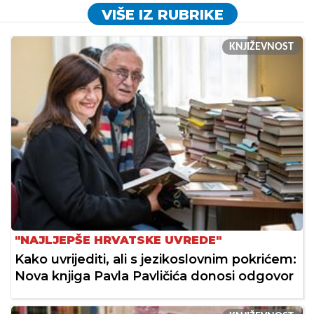
VIŠE IZ RUBRIKE
KNJIŽEVNOST
"NAJLJEPŠE HRVATSKE UVREDE"
Kako uvrijediti, ali s jezikoslovnim pokrićem:
Nova knjiga Pavla Pavličića donosi odgovor