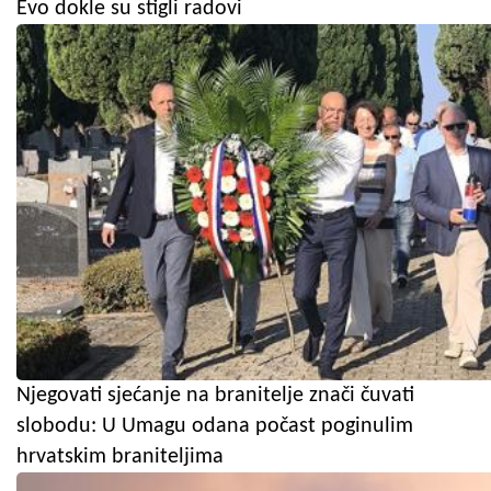
Evo dokle su stigli radovi
Njegovati sjećanje na branitelje znači čuvati
slobodu: U Umagu odana počast poginulim
hrvatskim braniteljima