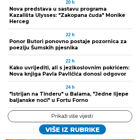
20
h
Nova predstava u sastavu programa
Kazališta Ulysses: "Zakopana čuda" Monike
Herceg
22
h
Ponor Butori ponovno postaje pozornica za
poeziju Šumskih pjesnika
22
h
Kako uvrijediti, ali s jezikoslovnim pokrićem:
Nova knjiga Pavla Pavličića donosi odgovor
24
h
"Istrijan na Tinderu" u Balama, "Jedne lijepe
baljanske noći" u Fortu Forno
Prikaži više vijesti
VIŠE IZ RUBRIKE