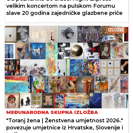
velikim koncertom na pulskom Forumu
slave 20 godina zajedničke glazbene priče
IZLOŽBE
MEĐUNARODNA SKUPNA IZLOŽBA
"Toranj žena | Ženstvena umjetnost 2026."
povezuje umjetnice iz Hrvatske, Slovenije i