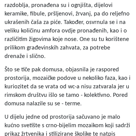
razdoblja, pronađena su i ognjišta, dijelovi
keramike, fibule, pršljenovi, žrvanj, pa do reljefno
ukrašenih čaša za piće. Također, osvrnula se i na
veliku količinu amfora ovdje pronađenih, kao i o
različitim žigovima koje nose. One su tu korištene
prilikom građevinskih zahvata, za potrebe
drenaže i slično.
Što se tiče pak domusa, objasnila je raspored
prostorija, mozaičke podove u nekoliko faza, kao i
kuriozitet da se vrata od wc-a nisu zatvarala jer u
rimskom društvu išlo se tamo - kolektivno. Pored
domusa nalazile su se - terme.
U dijelu jedne od prostorija sačuvano je malo
kućno svetište s crno-bijelim mozaikom koji sadrži
prikaz žrtvenika i stilizirane školjke te natpis