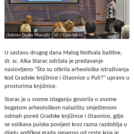
(Snimio Duško Marušić Čiči / Glas Istre)
U sastavu drugog dana Malog festivala baštine,
dr. sc. Alka Starac održala je predavanje
naslovljeno "Što su otkrila arheološka istraživanja
kod Gradske knjižnice i čitaonice u Puli?" upravo u
prostorima knjižnice.
Starac je u svome izlaganju govorila o ovome
bogatom arheološkom nalazištu smještenom
odmah pored Gradske knjižnice i čitaonice, gdje
se oslikava pulska povijest kroz razna razdoblja u
dijelu antičkog grada sjeverno od ceste koja je