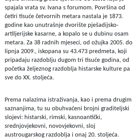
spajala vrata sv. Ivana s forumom. Površina od
četiri tisuće četvornih metara nastala je 1873.
godine kao unutrašnje dvorište pješadijsko-
artiljerijske kasarne, a kopalo se u dubinu osam
metara. Za 38 radnih mjeseci, od ožujka 2005. do
lipnja 2009., iskopana su 43.473 predmeta, koji
pripadaju razdoblju dugom tri tisuće godina, od
početka željeznog razdoblja histarske kulture pa
sve do XX. stoljeća.
Prema nalazima istraživanja, kao i prema drugim
saznanjima, tu su obuhvaćeni brojni graditeljski
slojevi: histarski, rimski, kasnoantički,
srednjovjekovni, novovjekovni, sloj
austrougarskog razdoblja i onaj 20. stoljeća.