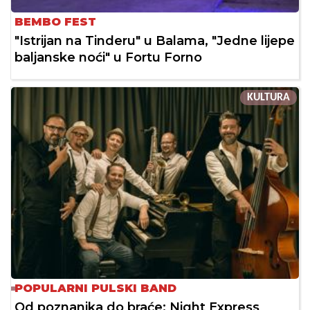
BEMBO FEST
"Istrijan na Tinderu" u Balama, "Jedne lijepe
baljanske noći" u Fortu Forno
KULTURA
POPULARNI PULSKI BAND
Od poznanika do braće: Night Express