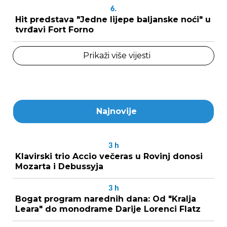
6.
Hit predstava "Jedne lijepe baljanske noći" u
tvrđavi Fort Forno
Prikaži više vijesti
Najnovije
3
h
Klavirski trio Accio večeras u Rovinj donosi
Mozarta i Debussyja
3
h
Bogat program narednih dana: Od "Kralja
Leara" do monodrame Darije Lorenci Flatz