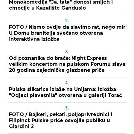
Monokomedija "Ja, tata" donosi smijeh i
emocije u Kazalište Gandusio
2.
FOTO / Nismo ovdje da slavimo rat, nego mir:
U Domu branitelja svečano otvorena
interaktivna izložba
3.
Od poznanika do braće: Night Express
velikim koncertom na pulskom Forumu slave
20 godina zajedničke glazbene priče
4.
Pulska slikarica izlaže na Unijama: Izložba
"Odjeci plavetnila" otvorena u galeriji Torač
5.
FOTO / Bajkeri, pekari, poljoprivrednici i
Filipinci: Pulske priče osvojile publiku u
Giardini 2