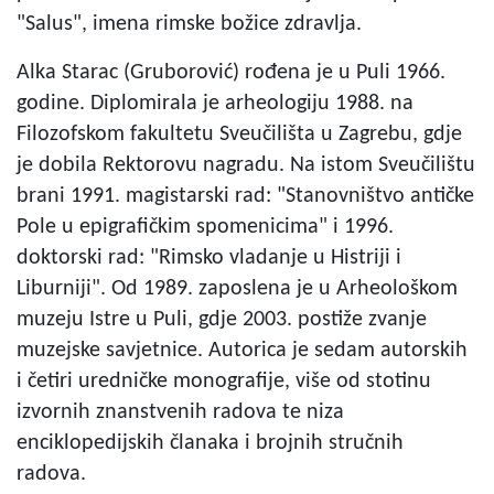
"Salus", imena rimske božice zdravlja.
Alka Starac (Gruborović) rođena je u Puli 1966.
godine. Diplomirala je arheologiju 1988. na
Filozofskom fakultetu Sveučilišta u Zagrebu, gdje
je dobila Rektorovu nagradu. Na istom Sveučilištu
brani 1991. magistarski rad: "Stanovništvo antičke
Pole u epigrafičkim spomenicima" i 1996.
doktorski rad: "Rimsko vladanje u Histriji i
Liburniji". Od 1989. zaposlena je u Arheološkom
muzeju Istre u Puli, gdje 2003. postiže zvanje
muzejske savjetnice. Autorica je sedam autorskih
i četiri uredničke monografije, više od stotinu
izvornih znanstvenih radova te niza
enciklopedijskih članaka i brojnih stručnih
radova.