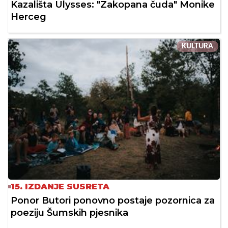
Kazališta Ulysses: "Zakopana čuda" Monike
Herceg
KULTURA
15. IZDANJE SUSRETA
Ponor Butori ponovno postaje pozornica za
poeziju Šumskih pjesnika