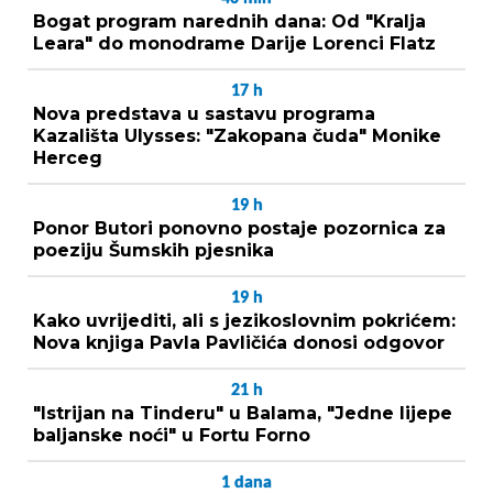
Bogat program narednih dana: Od "Kralja
Leara" do monodrame Darije Lorenci Flatz
17
h
Nova predstava u sastavu programa
Kazališta Ulysses: "Zakopana čuda" Monike
Herceg
19
h
Ponor Butori ponovno postaje pozornica za
poeziju Šumskih pjesnika
19
h
Kako uvrijediti, ali s jezikoslovnim pokrićem:
Nova knjiga Pavla Pavličića donosi odgovor
21
h
"Istrijan na Tinderu" u Balama, "Jedne lijepe
baljanske noći" u Fortu Forno
1
dana