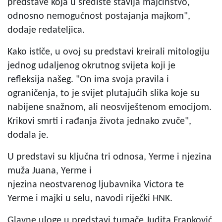
predstave koja u središte stavlja majčinstvo,
odnosno nemogućnost postajanja majkom",
dodaje redateljica.
Kako ističe, u ovoj su predstavi kreirali mitologiju
jednog udaljenog okrutnog svijeta koji je
refleksija našeg. "On ima svoja pravila i
ograničenja, to je svijet plutajućih slika koje su
nabijene snažnom, ali neosviještenom emocijom.
Krikovi smrti i rađanja života jednako zvuče",
dodala je.
U predstavi su ključna tri odnosa, Yerme i njezina
muža Juana, Yerme i
njezina neostvarenog ljubavnika Victora te
Yerme i majki u selu, navodi riječki HNK.
Glavne uloge u predstavi tumače Judita Franković