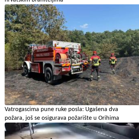
hrvatskim braniteljima
Vatrogascima pune ruke posla: Ugašena dva
požara, još se osigurava požarište u Orihima