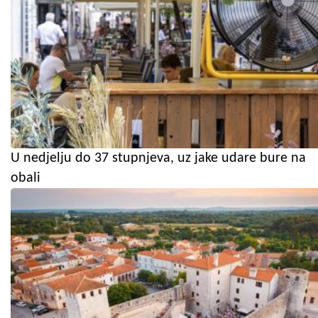
U nedjelju do 37 stupnjeva, uz jake udare bure na
obali