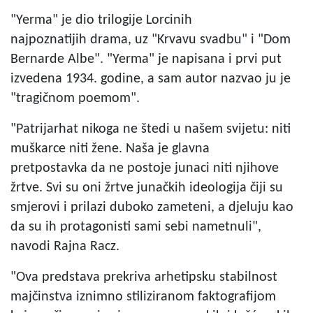
"Yerma" je dio trilogije Lorcinih
najpoznatijih drama, uz "Krvavu svadbu" i "Dom
Bernarde Albe". "Yerma" je napisana i prvi put
izvedena 1934. godine, a sam autor nazvao ju je
"tragičnom poemom".
"Patrijarhat nikoga ne štedi u našem svijetu: niti
muškarce niti žene. Naša je glavna
pretpostavka da ne postoje junaci niti njihove
žrtve. Svi su oni žrtve junačkih ideologija čiji su
smjerovi i prilazi duboko zameteni, a djeluju kao
da su ih protagonisti sami sebi nametnuli",
navodi Rajna Racz.
"Ova predstava prekriva arhetipsku stabilnost
majčinstva iznimno stiliziranom faktografijom