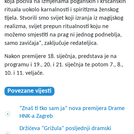
koja počiva na izmjenama poganskih i kršćanskih
rituala uokolo karnalnosti i spiritizma ženskog
tijela. Stvorili smo svijet koji izranja iz magijskog
realizma, svijet prepun ritualnosti koju ne
možemo smjestiti na prag ni jednog podneblja,
samo zavičaja", zaključuje redateljica.
Nakon premijere 18. siječnja, predstava je na
programu i 19., 20. i 21. siječnja te potom 7., 8.,
10. i 11. veljače.
Povezane vijesti
"Znaš ti tko sam ja" nova premijera Drame
HNK-a Zagreb
Držićeva "Grižula" posljednji dramski