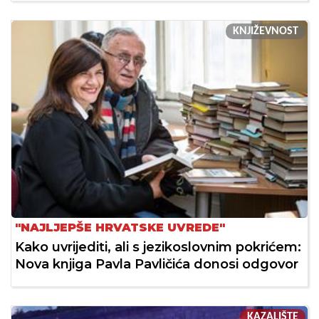
KNJIŽEVNOST
"NAJLJEPŠE HRVATSKE UVREDE"
Kako uvrijediti, ali s jezikoslovnim pokrićem:
Nova knjiga Pavla Pavličića donosi odgovor
KAZALIŠTE