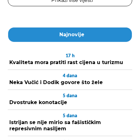
Prikaži više vijesti
Najnovije
17
h
Kvaliteta mora pratiti rast cijena u turizmu
4
dana
Neka Vučić i Dodik govore što žele
5
dana
Dvostruke konotacije
5
dana
Istrijan se nije mirio sa fašističkim
represivnim nasiljem