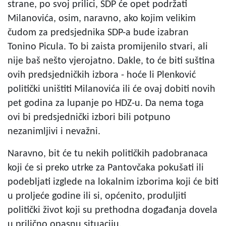
strane, po svoj prilici, SDP će opet podržati
Milanovića, osim, naravno, ako kojim velikim
čudom za predsjednika SDP-a bude izabran
Tonino Picula. To bi zaista promijenilo stvari, ali
nije baš nešto vjerojatno. Dakle, to će biti suština
ovih predsjedničkih izbora - hoće li Plenković
politički uništiti Milanovića ili će ovaj dobiti novih
pet godina za lupanje po HDZ-u. Da nema toga
ovi bi predsjednički izbori bili potpuno
nezanimljivi i nevažni.
Naravno, bit će tu nekih političkih padobranaca
koji će si preko utrke za Pantovčaka pokušati ili
podebljati izglede na lokalnim izborima koji će biti
u proljeće godine ili si, općenito, produljiti
politički život koji su prethodna događanja dovela
u prilično opasnu situaciju.