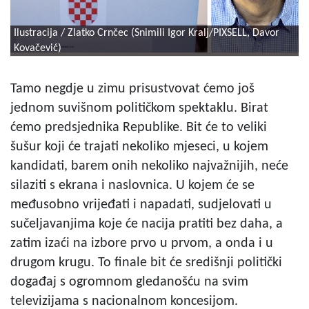
Ilustracija / Zlatko Crnčec (Snimili Igor Kralj/PIXSELL, Davor
Kovačević)
Tamo negdje u zimu prisustvovat ćemo još
jednom suvišnom političkom spektaklu. Birat
ćemo predsjednika Republike. Bit će to veliki
šušur koji će trajati nekoliko mjeseci, u kojem
kandidati, barem onih nekoliko najvažnijih, neće
silaziti s ekrana i naslovnica. U kojem će se
međusobno vrijeđati i napadati, sudjelovati u
sučeljavanjima koje će nacija pratiti bez daha, a
zatim izaći na izbore prvo u prvom, a onda i u
drugom krugu. To finale bit će središnji politički
događaj s ogromnom gledanošću na svim
televizijama s nacionalnom koncesijom.