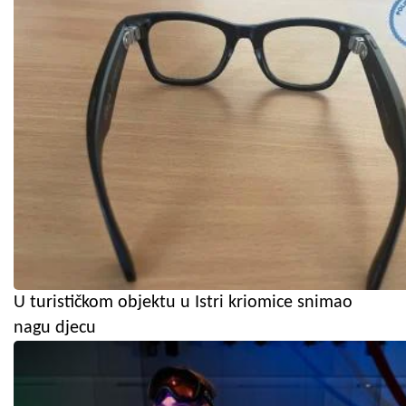
U turističkom objektu u Istri kriomice snimao
nagu djecu