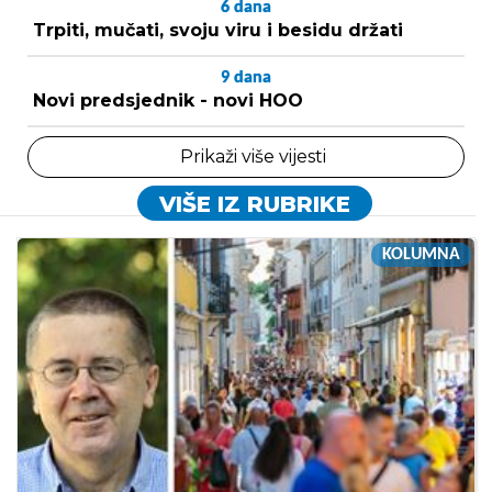
6
dana
Trpiti, mučati, svoju viru i besidu držati
9
dana
Novi predsjednik - novi HOO
Prikaži više vijesti
VIŠE IZ RUBRIKE
KOLUMNA