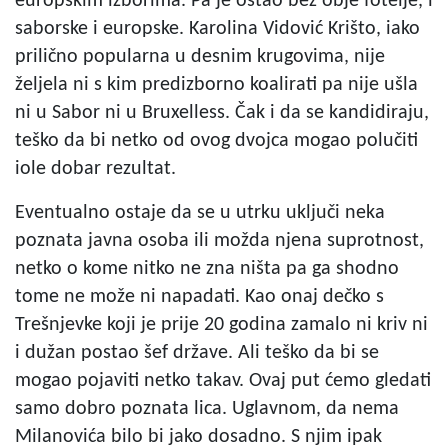
europskim izborima. Pa je ostao bez obje fotelje, i
saborske i europske. Karolina Vidović Krišto, iako
prilično popularna u desnim krugovima, nije
željela ni s kim predizborno koalirati pa nije ušla
ni u Sabor ni u Bruxelless. Čak i da se kandidiraju,
teško da bi netko od ovog dvojca mogao polučiti
iole dobar rezultat.
Eventualno ostaje da se u utrku uključi neka
poznata javna osoba ili možda njena suprotnost,
netko o kome nitko ne zna ništa pa ga shodno
tome ne može ni napadati. Kao onaj dečko s
Trešnjevke koji je prije 20 godina zamalo ni kriv ni
i dužan postao šef države. Ali teško da bi se
mogao pojaviti netko takav. Ovaj put ćemo gledati
samo dobro poznata lica. Uglavnom, da nema
Milanovića bilo bi jako dosadno. S njim ipak