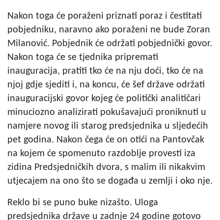
Nakon toga će poraženi priznati poraz i čestitati
pobjedniku, naravno ako poraženi ne bude Zoran
Milanović. Pobjednik će održati pobjednički govor.
Nakon toga će se tjednika pripremati
inauguracija, pratiti tko će na nju doći, tko će na
njoj gdje sjediti i, na koncu, će šef države održati
inauguracijski govor kojeg će politički analitičari
minuciozno analizirati pokušavajući proniknuti u
namjere novog ili starog predsjednika u sljedećih
pet godina. Nakon čega će on otići na Pantovčak
na kojem će spomenuto razdoblje provesti iza
zidina Predsjedničkih dvora, s malim ili nikakvim
utjecajem na ono što se događa u zemlji i oko nje.
Reklo bi se puno buke nizašto. Uloga
predsjednika države u zadnje 24 godine gotovo