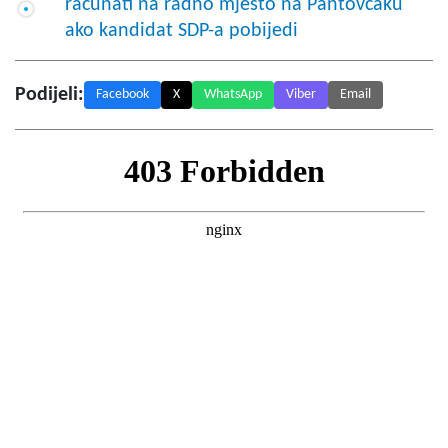
računati na radno mjesto na Pantovčaku
ako kandidat SDP-a pobijedi
Podijeli:
Facebook
X
WhatsApp
Viber
Email