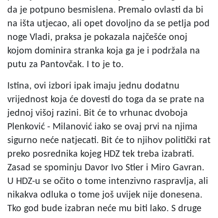
da je potpuno besmislena. Premalo ovlasti da bi
na išta utjecao, ali opet dovoljno da se petlja pod
noge Vladi, praksa je pokazala najčešće onoj
kojom dominira stranka koja ga je i podržala na
putu za Pantovčak. I to je to.
Istina, ovi izbori ipak imaju jednu dodatnu
vrijednost koja će dovesti do toga da se prate na
jednoj višoj razini. Bit će to vrhunac dvoboja
Plenković - Milanović iako se ovaj prvi na njima
sigurno neće natjecati. Bit će to njihov politički rat
preko posrednika kojeg HDZ tek treba izabrati.
Zasad se spominju Davor Ivo Stier i Miro Gavran.
U HDZ-u se očito o tome intenzivno raspravlja, ali
nikakva odluka o tome još uvijek nije donesena.
Tko god bude izabran neće mu biti lako. S druge