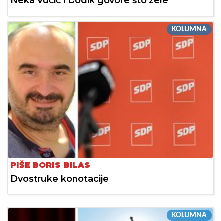
Neka Vučić i Dodik govore što žele
KOLUMNA
PIŠE BORIS BILAS
Dvostruke konotacije
KOLUMNA