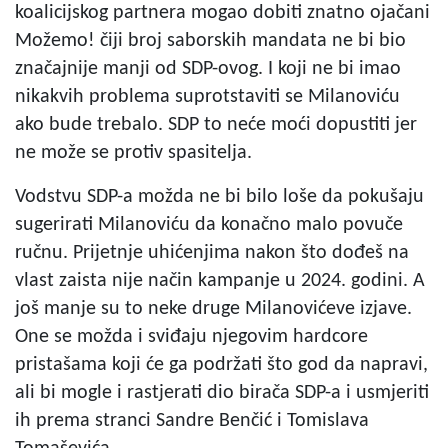
koalicijskog partnera mogao dobiti znatno ojačani
Možemo! čiji broj saborskih mandata ne bi bio
značajnije manji od SDP-ovog. I koji ne bi imao
nikakvih problema suprotstaviti se Milanoviću
ako bude trebalo. SDP to neće moći dopustiti jer
ne može se protiv spasitelja.
Vodstvu SDP-a možda ne bi bilo loše da pokušaju
sugerirati Milanoviću da konačno malo povuče
ručnu. Prijetnje uhićenjima nakon što dođeš na
vlast zaista nije način kampanje u 2024. godini. A
još manje su to neke druge Milanovićeve izjave.
One se možda i sviđaju njegovim hardcore
pristašama koji će ga podržati što god da napravi,
ali bi mogle i rastjerati dio birača SDP-a i usmjeriti
ih prema stranci Sandre Benčić i Tomislava