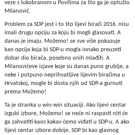
veze s lukobranom u Povilima za što ga je optužio
Milanović.
Problem za SDP jest i to što lijevi birači 2016. nisu
imali drugu opciju za koju bi mogli glasovati. A
danas je imaju. Možemo! se sve više pokazuje
kao opcija koja bi SDP-u mogla ionako preuzeti
dobar dio birača, posebno onih mlađih. A
Milanovićeve izjave koje su danas puno grublje, a
neke i potpuno neprihvatljive lijevim biračima u
Hrvatskoj, mogle bi dosta njih od SDP-a gurnuti
prema Možemo!
Ta je stranka u win-win situaciji. Ako lijevi centar
izgubi izbore, Možemo! se neće ni raspasti niti će
ga zahvatiti kaos kakav ćemo viđati u SDP-u. A ako
lijevi centar izbore dobije, SDP bi kao glavnog