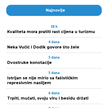
Najnovije
18
h
Kvaliteta mora pratiti rast cijena u turizmu
4
dana
Neka Vučić i Dodik govore što žele
5
dana
Dvostruke konotacije
5
dana
Istrijan se nije mirio sa fašističkim
represivnim nasiljem
6
dana
Trpiti, mučati, svoju viru i besidu držati