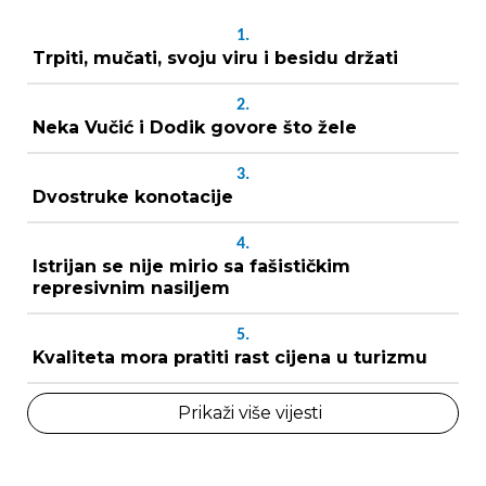
1.
Trpiti, mučati, svoju viru i besidu držati
2.
Neka Vučić i Dodik govore što žele
3.
Dvostruke konotacije
4.
Istrijan se nije mirio sa fašističkim
represivnim nasiljem
5.
Kvaliteta mora pratiti rast cijena u turizmu
Prikaži više vijesti