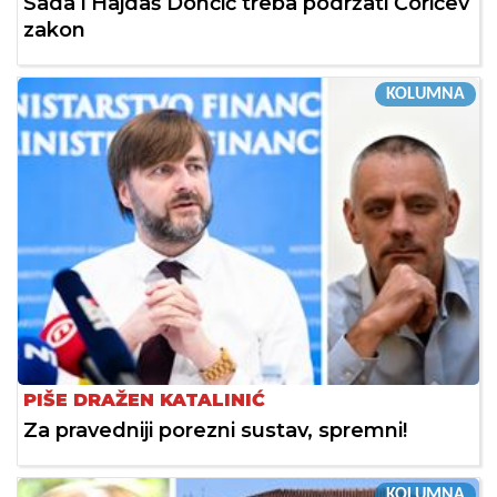
Sada i Hajdaš Dončić treba podržati Ćorićev
zakon
KOLUMNA
PIŠE DRAŽEN KATALINIĆ
Za pravedniji porezni sustav, spremni!
KOLUMNA