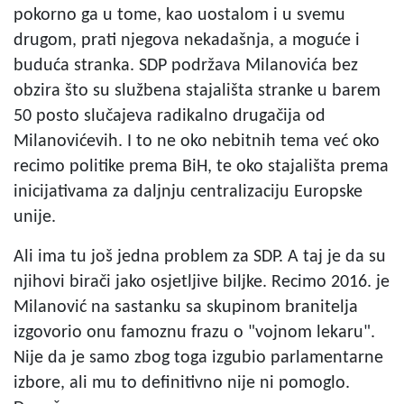
pokorno ga u tome, kao uostalom i u svemu
drugom, prati njegova nekadašnja, a moguće i
buduća stranka. SDP podržava Milanovića bez
obzira što su službena stajališta stranke u barem
50 posto slučajeva radikalno drugačija od
Milanovićevih. I to ne oko nebitnih tema već oko
recimo politike prema BiH, te oko stajališta prema
inicijativama za daljnju centralizaciju Europske
unije.
Ali ima tu još jedna problem za SDP. A taj je da su
njihovi birači jako osjetljive biljke. Recimo 2016. je
Milanović na sastanku sa skupinom branitelja
izgovorio onu famoznu frazu o "vojnom lekaru".
Nije da je samo zbog toga izgubio parlamentarne
izbore, ali mu to definitivno nije ni pomoglo.