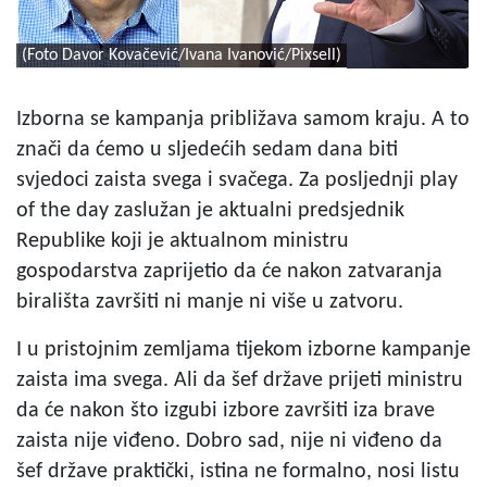
(Foto Davor Kovačević/Ivana Ivanović/Pixsell)
Izborna se kampanja približava samom kraju. A to
znači da ćemo u sljedećih sedam dana biti
svjedoci zaista svega i svačega. Za posljednji play
of the day zaslužan je aktualni predsjednik
Republike koji je aktualnom ministru
gospodarstva zaprijetio da će nakon zatvaranja
birališta završiti ni manje ni više u zatvoru.
I u pristojnim zemljama tijekom izborne kampanje
zaista ima svega. Ali da šef države prijeti ministru
da će nakon što izgubi izbore završiti iza brave
zaista nije viđeno. Dobro sad, nije ni viđeno da
šef države praktički, istina ne formalno, nosi listu