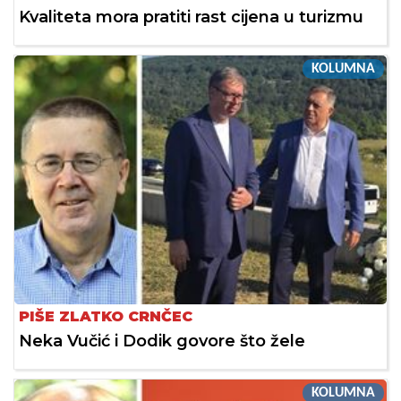
Kvaliteta mora pratiti rast cijena u turizmu
KOLUMNA
PIŠE ZLATKO CRNČEC
Neka Vučić i Dodik govore što žele
KOLUMNA