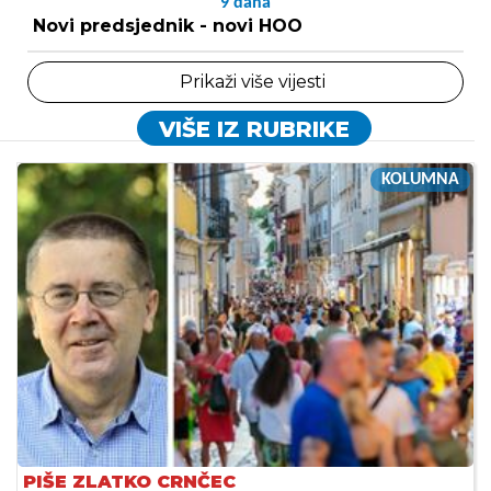
9
dana
Novi predsjednik - novi HOO
Prikaži više vijesti
VIŠE IZ RUBRIKE
KOLUMNA
PIŠE ZLATKO CRNČEC