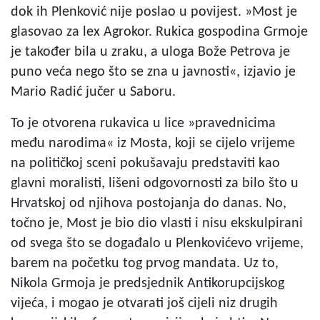
dok ih Plenković nije poslao u povijest. »Most je
glasovao za lex Agrokor. Rukica gospodina Grmoje
je također bila u zraku, a uloga Bože Petrova je
puno veća nego što se zna u javnosti«, izjavio je
Mario Radić jučer u Saboru.
To je otvorena rukavica u lice »pravednicima
među narodima« iz Mosta, koji se cijelo vrijeme
na političkoj sceni pokušavaju predstaviti kao
glavni moralisti, lišeni odgovornosti za bilo što u
Hrvatskoj od njihova postojanja do danas. No,
točno je, Most je bio dio vlasti i nisu ekskulpirani
od svega što se događalo u Plenkovićevo vrijeme,
barem na početku tog prvog mandata. Uz to,
Nikola Grmoja je predsjednik Antikorupcijskog
vijeća, i mogao je otvarati još cijeli niz drugih