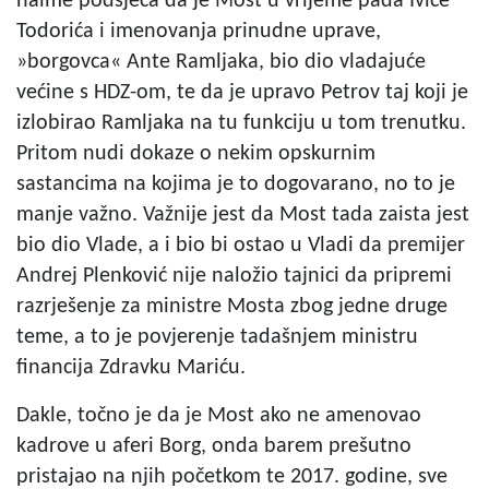
naime podsjeća da je Most u vrijeme pada Ivice
Todorića i imenovanja prinudne uprave,
»borgovca« Ante Ramljaka, bio dio vladajuće
većine s HDZ-om, te da je upravo Petrov taj koji je
izlobirao Ramljaka na tu funkciju u tom trenutku.
Pritom nudi dokaze o nekim opskurnim
sastancima na kojima je to dogovarano, no to je
manje važno. Važnije jest da Most tada zaista jest
bio dio Vlade, a i bio bi ostao u Vladi da premijer
Andrej Plenković nije naložio tajnici da pripremi
razrješenje za ministre Mosta zbog jedne druge
teme, a to je povjerenje tadašnjem ministru
financija Zdravku Mariću.
Dakle, točno je da je Most ako ne amenovao
kadrove u aferi Borg, onda barem prešutno
pristajao na njih početkom te 2017. godine, sve