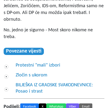
Jelićem, Zoričićem, IDS-om, Reformistima samo ne
s DP-om. Ali DP će mu možda ipak trebati. I
obrnuto.
No, jedno je sigurno - Most skoro nikome ne
treba.
Povezane vijesti
Protestni "mali" izbori
Zločin s ukorom
BILJEŠKA IZ GRADSKE SVAKODNEVNICE:
Posao i strast
Podijeli:
Facebook
X
WhatsApp
Viber
Email