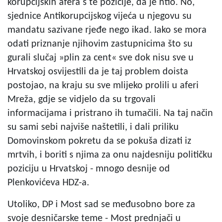
korupcijskih afera s te pozicije, da je htio. No,
sjednice Antikorupcijskog vijeća u njegovu su
mandatu sazivane rjeđe nego ikad. Iako se mora
odati priznanje njihovim zastupnicima što su
gurali slučaj »plin za cent« sve dok nisu sve u
Hrvatskoj osvijestili da je taj problem doista
postojao, na kraju su sve mlijeko prolili u aferi
Mreža, gdje se vidjelo da su trgovali
informacijama i pristrano ih tumačili. Na taj način
su sami sebi najviše naštetili, i dali priliku
Domovinskom pokretu da se pokuša dizati iz
mrtvih, i boriti s njima za onu najdesniju političku
poziciju u Hrvatskoj - mnogo desnije od
Plenkovićeva HDZ-a.
Utoliko, DP i Most sad se međusobno bore za
svoje desničarske teme - Most prednjači u