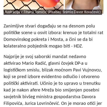
Ilustracija / Tihana Tomičić (Pixabay, Snimio Davor Kovačević)
Zanimljive stvari događaju se na desnom polu
političke scene u osvit izbora: krenuo je totalni rat
Domovinskog pokreta i Mosta, a čini se da bi
kolateralno pobjednik mogao biti - HDZ.
Najprije je svoj saborski mandat nedavno
aktivirao Mario Radić, glavni čovjek DP-a u
logističkom smislu, blizak moćnom Pavi Vujnovcu,
koji se pred izbore evidentno odlučio i otvoreno
politički aktivirati. Učinio je to upravo u trenutku
kad je nakon afere Mreža bio smijenjen posebni
savjetnik bivšeg ministra gospodarstva Davora
Filipovića, Jurica Lovrinčević. On je morao otići jer