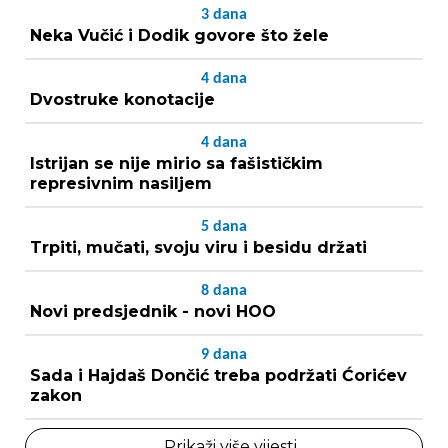
3
dana
Neka Vučić i Dodik govore što žele
4
dana
Dvostruke konotacije
4
dana
Istrijan se nije mirio sa fašističkim
represivnim nasiljem
5
dana
Trpiti, mučati, svoju viru i besidu držati
8
dana
Novi predsjednik - novi HOO
9
dana
Sada i Hajdaš Dončić treba podržati Ćorićev
zakon
Prikaži više vijesti