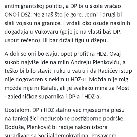
antimigrantskoj politici, a DP bi u škole vraćao
ONO i DSZ. Ne znaš što je gore. Jedni i drugi bi
slali vojsku na granice, i vrdali oko osude nasilnih
događaja u Vukovaru (gdje je na vlasti baš DP,
usput rečeno), ili bar držali figu u džepu.
A dok se oni boksaju, opet profitira HDZ. Ovaj
sukob najviše ide na mlin Andreju Plenkoviću, a
teško bi bilo staviti ruku u vatru i da Radićev istup
nije dogovoren s nekim u HDZ-u. Možda nije mig,
možda nije ni Rafale, ali je svakako mina za Most
- zajedničkog suparnika i DP-a i HDZ-a.
Uostalom, DP i HDZ stalno već mjesecima plešu
na tankoj žici međusobne postizborne podrške.
Doduše, Plenković bi radije nakon izbora
surađivao sa Socijaldemokratima, Posavcem,