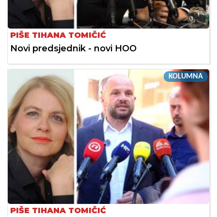
PIŠE TIHANA TOMIČIĆ
Novi predsjednik - novi HOO
KOLUMNA
PIŠE TIHANA TOMIČIĆ