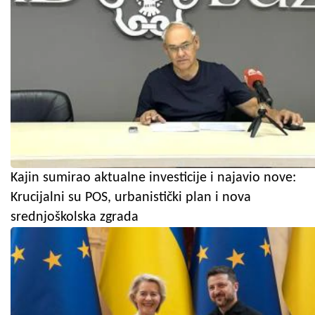
Kajin sumirao aktualne investicije i najavio nove:
Krucijalni su POS, urbanistički plan i nova
srednjoškolska zgrada