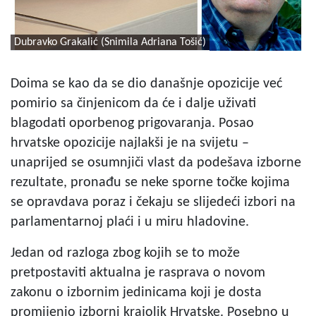
Dubravko Grakalić (Snimila Adriana Tošić)
Doima se kao da se dio današnje opozicije već
pomirio sa činjenicom da će i dalje uživati
blagodati oporbenog prigovaranja. Posao
hrvatske opozicije najlakši je na svijetu –
unaprijed se osumnjiči vlast da podešava izborne
rezultate, pronađu se neke sporne točke kojima
se opravdava poraz i čekaju se slijedeći izbori na
parlamentarnoj plaći i u miru hladovine.
Jedan od razloga zbog kojih se to može
pretpostaviti aktualna je rasprava o novom
zakonu o izbornim jedinicama koji je dosta
promijenio izborni krajolik Hrvatske. Posebno u