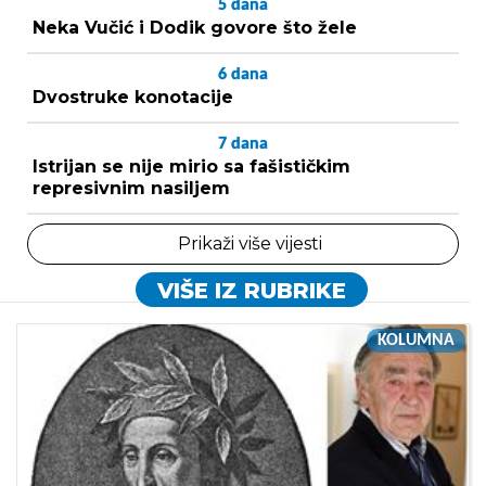
5
dana
Neka Vučić i Dodik govore što žele
6
dana
Dvostruke konotacije
7
dana
Istrijan se nije mirio sa fašističkim
represivnim nasiljem
Prikaži više vijesti
VIŠE IZ RUBRIKE
KOLUMNA