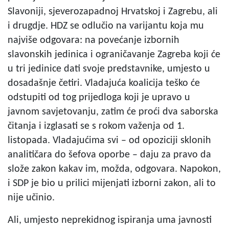
Slavoniji, sjeverozapadnoj Hrvatskoj i Zagrebu, ali
i drugdje. HDZ se odlučio na varijantu koja mu
najviše odgovara: na povećanje izbornih
slavonskih jedinica i ograničavanje Zagreba koji će
u tri jedinice dati svoje predstavnike, umjesto u
dosadašnje četiri. Vladajuća koalicija teško će
odstupiti od tog prijedloga koji je upravo u
javnom savjetovanju, zatim će proći dva saborska
čitanja i izglasati se s rokom važenja od 1.
listopada. Vladajućima svi – od opoziciji sklonih
analitičara do šefova oporbe – daju za pravo da
slože zakon kakav im, možda, odgovara. Napokon,
i SDP je bio u prilici mijenjati izborni zakon, ali to
nije učinio.
Ali, umjesto neprekidnog ispiranja uma javnosti