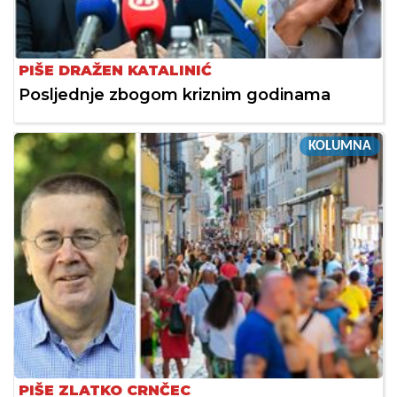
PIŠE DRAŽEN KATALINIĆ
Posljednje zbogom kriznim godinama
KOLUMNA
PIŠE ZLATKO CRNČEC