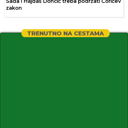
Sada i Hajdaš Dončić treba podržati Ćorićev
zakon
TRENUTNO NA CESTAMA