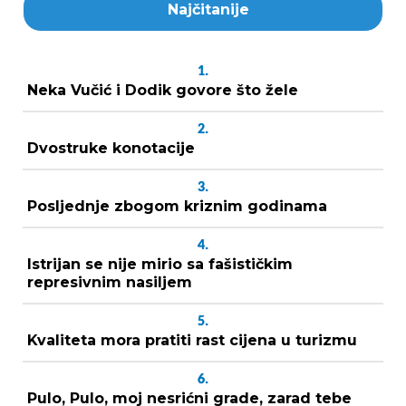
Najčitanije
1.
Neka Vučić i Dodik govore što žele
2.
Dvostruke konotacije
3.
Posljednje zbogom kriznim godinama
4.
Istrijan se nije mirio sa fašističkim
represivnim nasiljem
5.
Kvaliteta mora pratiti rast cijena u turizmu
6.
Pulo, Pulo, moj nesrićni grade, zarad tebe