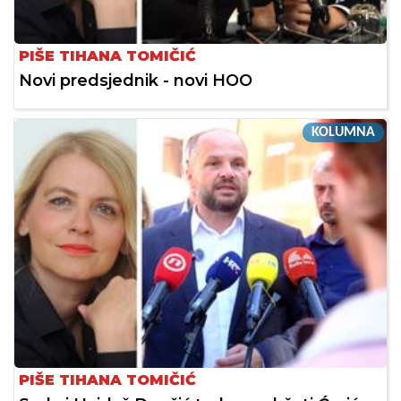
PIŠE TIHANA TOMIČIĆ
Novi predsjednik - novi HOO
KOLUMNA
PIŠE TIHANA TOMIČIĆ