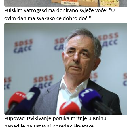
Pulskim vatrogascima donirano svježe voće: "U
ovim danima svakako će dobro doći"
Pupovac: Izvikivanje poruka mržnje u Kninu
napad je na ustavni poredak Hrvatske