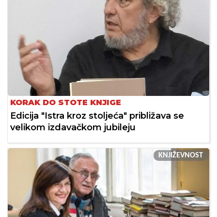
KORAK DO STOTE KNJIGE
Edicija "Istra kroz stoljeća" približava se
velikom izdavačkom jubileju
KNJIŽEVNOST