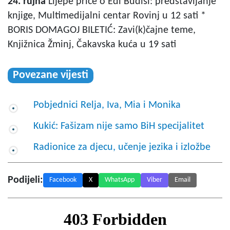
24. rujna
Lijepe priče o Edi Budiši: predstavljanje
knjige, Multimedijalni centar Rovinj u 12 sati *
BORIS DOMAGOJ BILETIĆ: Zavi(k)čajne teme,
Knjižnica Žminj, Čakavska kuća u 19 sati
Povezane vijesti
Pobjednici Relja, Iva, Mia i Monika
Kukić: Fašizam nije samo BiH specijalitet
Radionice za djecu, učenje jezika i izložbe
Podijeli:
Facebook
X
WhatsApp
Viber
Email