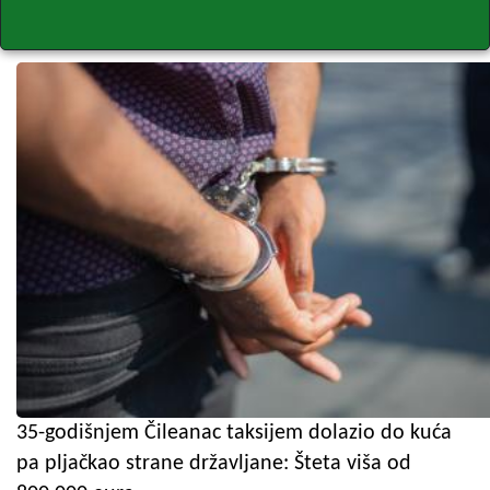
35-godišnjem Čileanac taksijem dolazio do kuća
pa pljačkao strane državljane: Šteta viša od