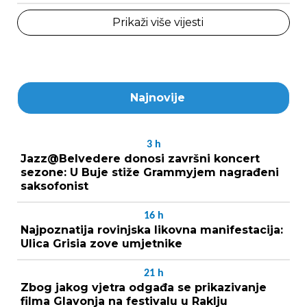
Prikaži više vijesti
Najnovije
3
h
Jazz@Belvedere donosi završni koncert
sezone: U Buje stiže Grammyjem nagrađeni
saksofonist
16
h
Najpoznatija rovinjska likovna manifestacija:
Ulica Grisia zove umjetnike
21
h
Zbog jakog vjetra odgađa se prikazivanje
filma Glavonja na festivalu u Raklju