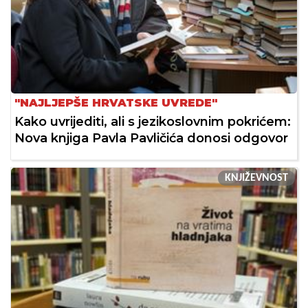
"NAJLJEPŠE HRVATSKE UVREDE"
Kako uvrijediti, ali s jezikoslovnim pokrićem:
Nova knjiga Pavla Pavličića donosi odgovor
KNJIŽEVNOST