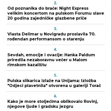
2.
Od poznanika do braće: Night Express
velikim koncertom na pulskom Forumu slave
20 godina zajedničke glazbene priče
3.
Vlasta Delimar u Novigradu proslavila 70.
rođendan performansom o starenju
4.
Sevdah, emocije i ovacije: Hanka Paldum
priredila nezaboravnu večer u Malom
rimskom kazalištu
5.
Pulska slikarica izlaže na Unijama: Izložba
"Odjeci plavetnila" otvorena u galeriji Torač
6.
Kako je more stoljećima oblikovalo Rovinj,
njegove ljude i gradsku jezgru