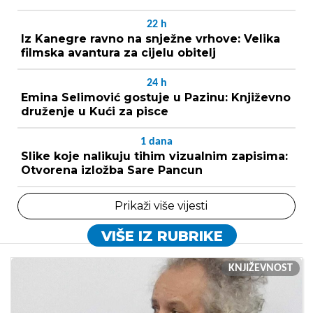
22
h
Iz Kanegre ravno na snježne vrhove: Velika
filmska avantura za cijelu obitelj
24
h
Emina Selimović gostuje u Pazinu: Književno
druženje u Kući za pisce
1
dana
Slike koje nalikuju tihim vizualnim zapisima:
Otvorena izložba Sare Pancun
Prikaži više vijesti
VIŠE IZ RUBRIKE
KNJIŽEVNOST