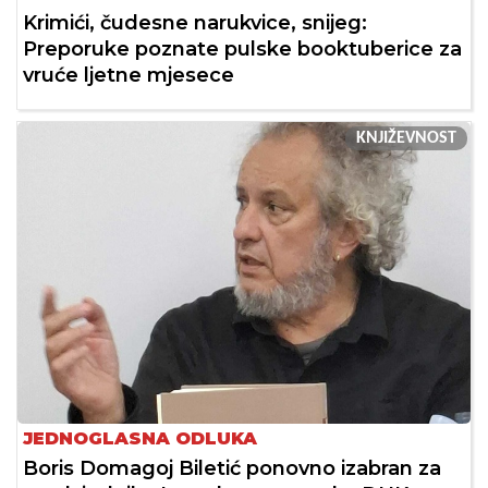
Krimići, čudesne narukvice, snijeg:
Preporuke poznate pulske booktuberice za
vruće ljetne mjesece
KNJIŽEVNOST
JEDNOGLASNA ODLUKA
Boris Domagoj Biletić ponovno izabran za