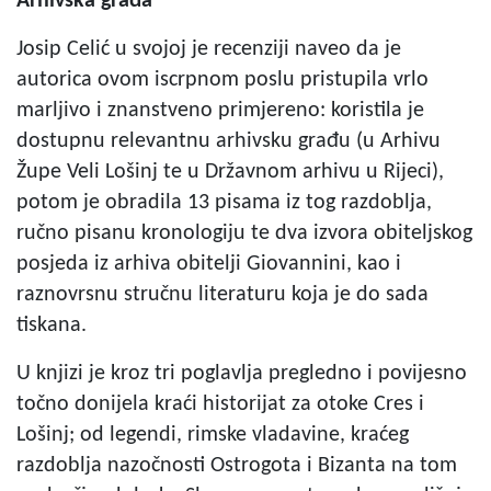
Arhivska građa
Josip Celić u svojoj je recenziji naveo da je
autorica ovom iscrpnom poslu pristupila vrlo
marljivo i znanstveno primjereno: koristila je
dostupnu relevantnu arhivsku građu (u Arhivu
Župe Veli Lošinj te u Državnom arhivu u Rijeci),
potom je obradila 13 pisama iz tog razdoblja,
ručno pisanu kronologiju te dva izvora obiteljskog
posjeda iz arhiva obitelji Giovannini, kao i
raznovrsnu stručnu literaturu koja je do sada
tiskana.
U knjizi je kroz tri poglavlja pregledno i povijesno
točno donijela kraći historijat za otoke Cres i
Lošinj; od legendi, rimske vladavine, kraćeg
razdoblja nazočnosti Ostrogota i Bizanta na tom