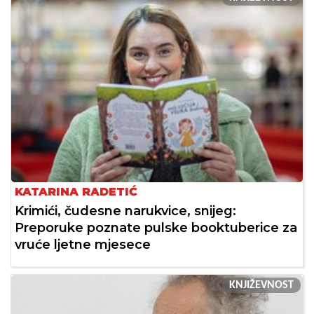
KATARINA RADETIĆ
Krimići, čudesne narukvice, snijeg:
Preporuke poznate pulske booktuberice za
vruće ljetne mjesece
KNJIŽEVNOST