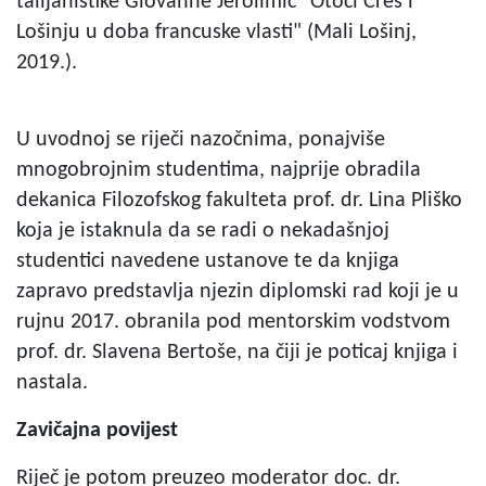
talijanistike Giovanne Jerolimić "Otoci Cres i
Lošinju u doba francuske vlasti" (Mali Lošinj,
2019.).
U uvodnoj se riječi nazočnima, ponajviše
mnogobrojnim studentima, najprije obradila
dekanica Filozofskog fakulteta prof. dr. Lina Pliško
koja je istaknula da se radi o nekadašnjoj
studentici navedene ustanove te da knjiga
zapravo predstavlja njezin diplomski rad koji je u
rujnu 2017. obranila pod mentorskim vodstvom
prof. dr. Slavena Bertoše, na čiji je poticaj knjiga i
nastala.
Zavičajna povijest
Riječ je potom preuzeo moderator doc. dr.