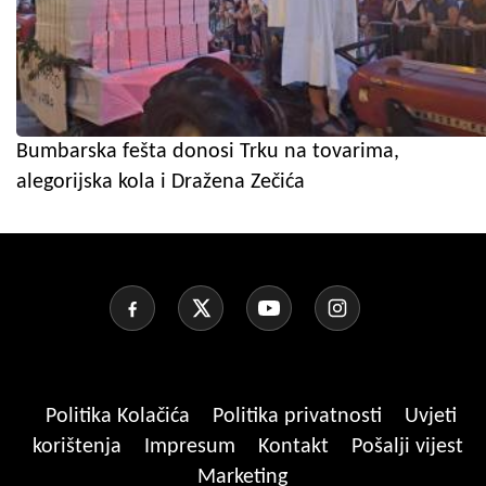
Bumbarska fešta donosi Trku na tovarima,
alegorijska kola i Dražena Zečića
Politika Kolačića
Politika privatnosti
Uvjeti
korištenja
Impresum
Kontakt
Pošalji vijest
Marketing