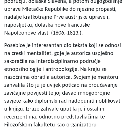
području, dolaska Slavena, a potom dugogodišnje
uprave Mletačke Republike do njezine propasti,
nadalje kratkotrajne Prve austrijske uprave i,
naposljetku, dolaska nove francuske
Napoleonove vlasti (1806.-1813.).
Posebice je interesantan dio teksta koji se odnosi
na creski mentalitet, gdje je autorica uspješno
zakoračila na interdisciplinarno područje
etnopsihologije i antropologije. Na kraju se
nazočnima obratila autorica. Svojem je mentoru
zahvalila što ju je uvijek poticao na proučavanje
zavičajne povijesti te joj davao mnogobrojne
savjete kako diplomski rad nadopuniti i oblikovati
u knjigu. Izraze zahvale uputila je i ostalim
recenzentima, odnosno predstavljačima te
Filozofskom fakultetu kao organizatoru