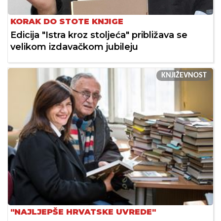
KORAK DO STOTE KNJIGE
Edicija "Istra kroz stoljeća" približava se
velikom izdavačkom jubileju
KNJIŽEVNOST
"NAJLJEPŠE HRVATSKE UVREDE"