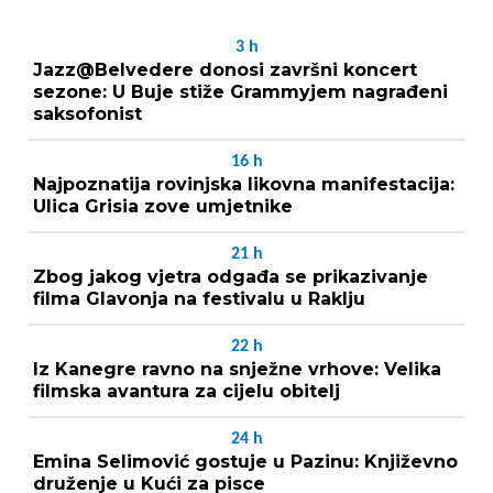
3
h
Jazz@Belvedere donosi završni koncert
sezone: U Buje stiže Grammyjem nagrađeni
saksofonist
16
h
Najpoznatija rovinjska likovna manifestacija:
Ulica Grisia zove umjetnike
21
h
Zbog jakog vjetra odgađa se prikazivanje
filma Glavonja na festivalu u Raklju
22
h
Iz Kanegre ravno na snježne vrhove: Velika
filmska avantura za cijelu obitelj
24
h
Emina Selimović gostuje u Pazinu: Književno
druženje u Kući za pisce