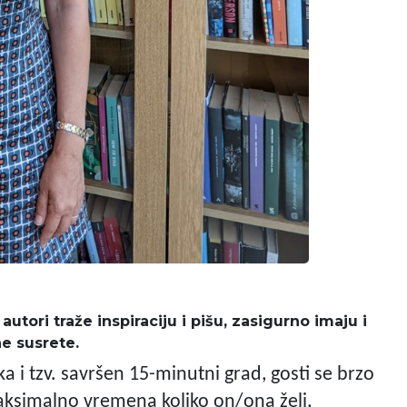
utori traže inspiraciju i pišu, zasigurno imaju i
e susrete.
a i tzv. savršen 15-minutni grad, gosti se brzo
simalno vremena koliko on/ona želi,