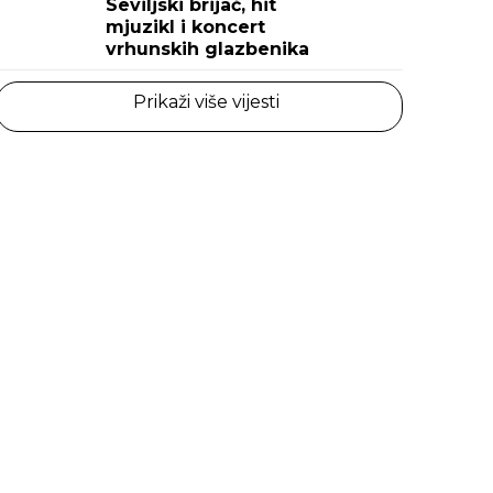
Seviljski brijač, hit
mjuzikl i koncert
vrhunskih glazbenika
Prikaži više vijesti