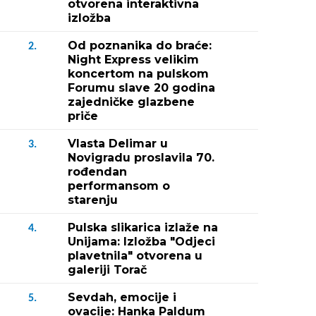
otvorena interaktivna
izložba
Od poznanika do braće:
2.
Night Express velikim
koncertom na pulskom
Forumu slave 20 godina
zajedničke glazbene
priče
Vlasta Delimar u
3.
Novigradu proslavila 70.
rođendan
performansom o
starenju
Pulska slikarica izlaže na
4.
Unijama: Izložba "Odjeci
plavetnila" otvorena u
galeriji Torač
Sevdah, emocije i
5.
ovacije: Hanka Paldum