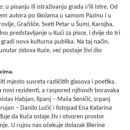
 u pisanju ili istraživanju grada i/ili Istre. Od
njem autora po školama u samom Pazinu i u
vlje, Gračišće, Sveti Petar u Šumi, Karojba,
o predstavljanje u Kući za pisce, i dvije do tri
gradi nova kulturna publika. Na taj način,
unutar zidova Kuće, već postaje živi dio
cima.
iti mjesto susreta različitih glasova i poetika.
u novi rezidenti, a raspored njihovih boravaka
anislav Habjan, lipanj – Maša Seničić, srpanj
 rujan – Danilo Lučić i listopad Ena Katarina
đuje da Kuća ostaje živ i otvoren prostor
je. U rujnu nas očekuje dolazak Blerine