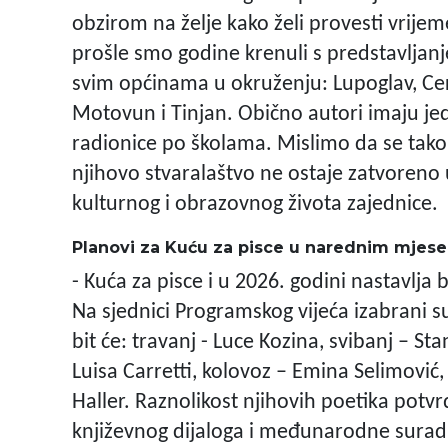
obzirom na želje kako želi provesti vrijeme:
prošle smo godine krenuli s predstavlja
svim općinama u okruženju: Lupoglav, Cero
Motovun i Tinjan. Obično autori imaju jedn
radionice po školama. Mislimo da se tako 
njihovo stvaralaštvo ne ostaje zatvoreno 
kulturnog i obrazovnog života zajednice.
Planovi za Kuću za pisce u narednim mjese
- Kuća za pisce i u 2026. godini nastavlja b
Na sjednici Programskog vijeća izabrani s
bit će: travanj - Luce Kozina, svibanj – St
Luisa Carretti, kolovoz – Emina Selimović,
Haller. Raznolikost njihovih poetika potvr
književnog dijaloga i međunarodne suradn