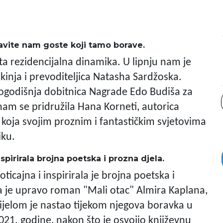
stavite nam goste koji tamo borave.
ata rezidencijalna dinamika. U lipnju nam je
kinja i prevoditeljica Natasha Sardžoska.
šlogodišnja dobitnica Nagrade Edo Budiša za
 nam se pridružila Hana Korneti, autorica
 koja svojim proznim i fantastičkim svjetovima
iku.
spirirala brojna poetska i prozna djela.
oticajna i inspirirala je brojna poetska i
ra je upravo roman "Mali otac" Almira Kaplana,
a dijelom je nastao tijekom njegova boravka u
021. godine, nakon što je osvojio književnu