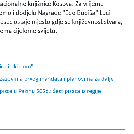
Nacionalne knjižnice Kosova. Za vrijeme
 ćemo i dodjelu Nagrade "Edo Budiša" Luci
esec ostaje mjesto gdje se književnost stvara,
prema cijelome svijetu.
Pionirski dom"
 izazovima prvog mandata i planovima za dalje
isce u Pazinu 2026.: Šest pisaca iz regije i