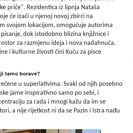
 priče". Rezidentica iz lipnja Nataša
je će izaći u njenoj novoj zbirci na
om svojom lokacijom, omogućuje autorima
isanje, dok istodobno blizina knjižnice i
rostor za razmjenu ideja i nova nadahnuća.
e i kulturne živosti čini Kuću za pisce
ji tamo borave?
zrečene u superlativima. Svaki od njih posebno
nske jame inspirativno samo po sebi, i
centraciju za rada i mnogi kažu da im se
ri, a nije rijetkost ni da se Pazin i Istra nađu