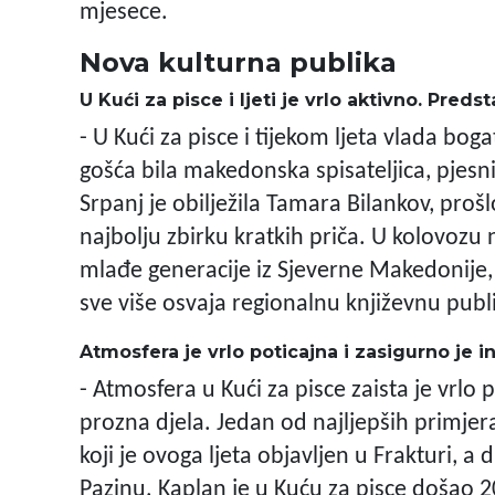
mjesece.
Nova kulturna publika
U Kući za pisce i ljeti je vrlo aktivno. Pred
- U Kući za pisce i tijekom ljeta vlada bog
gošća bila makedonska spisateljica, pjesni
Srpanj je obilježila Tamara Bilankov, pro
najbolju zbirku kratkih priča. U kolovozu
mlađe generacije iz Sjeverne Makedonije,
sve više osvaja regionalnu književnu publ
Atmosfera je vrlo poticajna i zasigurno je in
- Atmosfera u Kući za pisce zaista je vrlo p
prozna djela. Jedan od najljepših primje
koji je ovoga ljeta objavljen u Frakturi, 
Pazinu. Kaplan je u Kuću za pisce došao 2