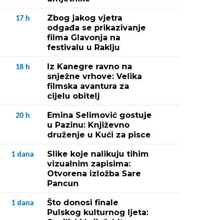
Zbog jakog vjetra
17
h
odgađa se prikazivanje
filma Glavonja na
festivalu u Raklju
Iz Kanegre ravno na
18
h
snježne vrhove: Velika
filmska avantura za
cijelu obitelj
Emina Selimović gostuje
20
h
u Pazinu: Književno
druženje u Kući za pisce
Slike koje nalikuju tihim
1
dana
vizualnim zapisima:
Otvorena izložba Sare
Pancun
Što donosi finale
1
dana
Pulskog kulturnog ljeta: