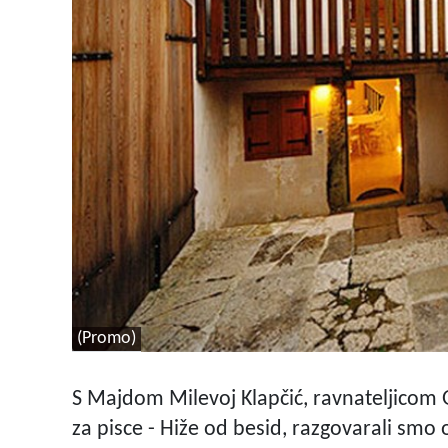
(Promo)
S Majdom Milevoj Klapčić, ravnateljicom G
za pisce - Hiže od besid, razgovarali sm