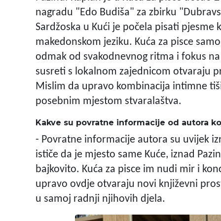
nagradu "Edo Budiša" za zbirku "Dubravske
Sardžoska u Kući je počela pisati pjesme ko
makedonskom jeziku. Kuća za pisce sam
odmak od svakodnevnog ritma i fokus na p
susreti s lokalnom zajednicom otvaraju p
Mislim da upravo kombinacija intimne tišin
posebnim mjestom stvaralaštva.
Kakve su povratne informacije od autora ko
- Povratne informacije autora su uvijek i
ističe da je mjesto same Kuće, iznad Pazi
bajkovito. Kuća za pisce im nudi mir i kon
upravo ovdje otvaraju novi književni prosto
u samoj radnji njihovih djela.