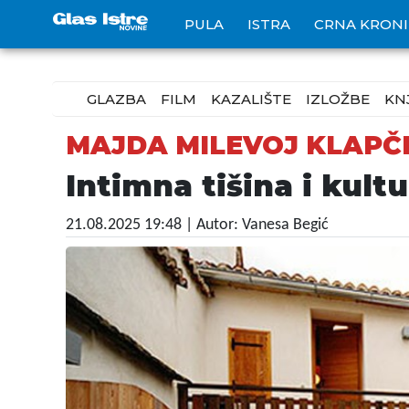
PULA
ISTRA
CRNA KRON
GLAZBA
FILM
KAZALIŠTE
IZLOŽBE
KN
MAJDA MILEVOJ KLAPČ
Intimna tišina i kul
21.08.2025 19:48
| Autor: Vanesa Begić