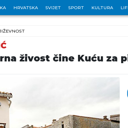
IKA
HRVATSKA
SVIJET
SPORT
KULTURA
LI
JIŽEVNOST
IĆ
turna živost čine Kuću za