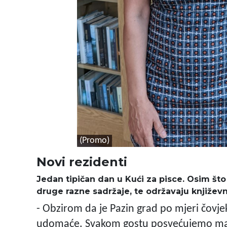
(Promo)
Novi rezidenti
Jedan tipičan dan u Kući za pisce. Osim što a
druge razne sadržaje, te održavaju književn
- Obzirom da je Pazin grad po mjeri čovjek
udomaće. Svakom gostu posvećujemo mak