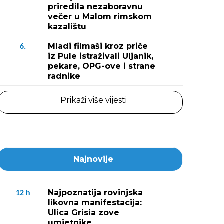
priredila nezaboravnu
večer u Malom rimskom
kazalištu
Mladi filmaši kroz priče
6.
iz Pule istraživali Uljanik,
pekare, OPG-ove i strane
radnike
Prikaži više vijesti
Najnovije
Najpoznatija rovinjska
12
h
likovna manifestacija:
Ulica Grisia zove
umjetnike