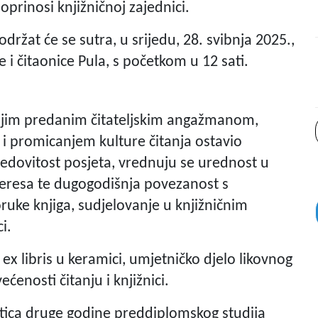
prinosi knjižničnoj zajednici.
držat će se sutra, u srijedu, 28. svibnja 2025.,
e i čitaonice Pula, s početkom u 12 sati.
svojim predanim čitateljskim angažmanom,
i promicanjem kulture čitanja ostavio
 redovitost posjeta, vrednuju se urednost u
nteresa te dugogodišnja povezanost s
uke knjiga, sudjelovanje u knjižničnim
i.
 ex libris u keramici, umjetničko djelo likovnog
enosti čitanju i knjižnici.
tica druge godine preddiplomskog studija