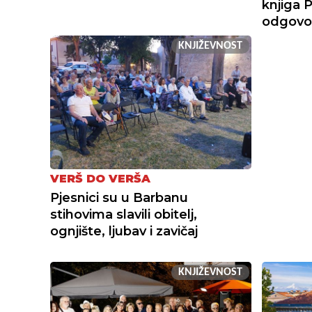
knjiga P
odgovo
KNJIŽEVNOST
VERŠ DO VERŠA
Pjesnici su u Barbanu
stihovima slavili obitelj,
ognjište, ljubav i zavičaj
KNJIŽEVNOST