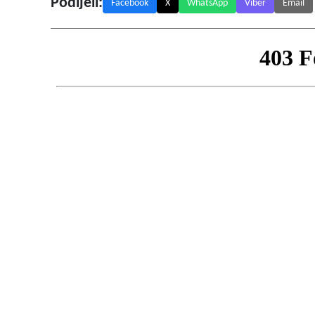
Podijeli:
Facebook
X
WhatsApp
Viber
Email