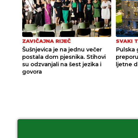
ZAVIČAJNA RIJEČ
SVAKI 
Šušnjevica je na jednu večer
Pulska 
postala dom pjesnika. Stihovi
preporu
su odzvanjali na šest jezika i
ljetne 
govora