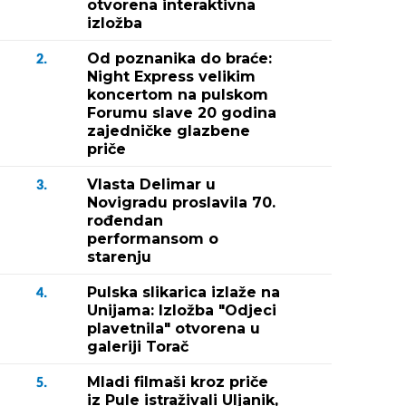
otvorena interaktivna
izložba
Od poznanika do braće:
2.
Night Express velikim
koncertom na pulskom
Forumu slave 20 godina
zajedničke glazbene
priče
Vlasta Delimar u
3.
Novigradu proslavila 70.
rođendan
performansom o
starenju
Pulska slikarica izlaže na
4.
Unijama: Izložba "Odjeci
plavetnila" otvorena u
galeriji Torač
Mladi filmaši kroz priče
5.
iz Pule istraživali Uljanik,