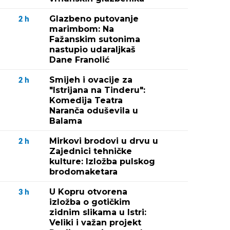
Glazbeno putovanje
2
h
marimbom: Na
Fažanskim sutonima
nastupio udaraljkaš
Dane Franolić
Smijeh i ovacije za
2
h
"Istrijana na Tinderu":
Komedija Teatra
Naranča oduševila u
Balama
Mirkovi brodovi u drvu u
2
h
Zajednici tehničke
kulture: Izložba pulskog
brodomaketara
U Kopru otvorena
3
h
izložba o gotičkim
zidnim slikama u Istri:
Veliki i važan projekt