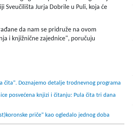
Sveučilišta Jurja Dobrile u Puli, koja će
i građane da nam se pridruže na ovom
ja i knjižnične zajednice", poručuju
la čita". Doznajemo detalje trodnevnog programa
ice posvećena knjizi i čitanju: Pula čita tri dana
ost)koronske priče" kao ogledalo jednog doba