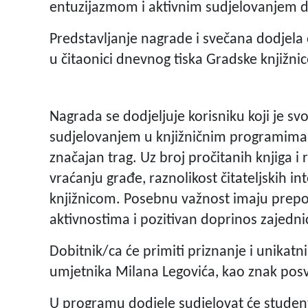
entuzijazmom i aktivnim sudjelovanjem do
Predstavljanje nagrade i svečana dodjela o
u čitaonici dnevnog tiska Gradske knjižnic
Nagrada se dodjeljuje korisniku koji je 
sudjelovanjem u knjižničnim programima 
značajan trag. Uz broj pročitanih knjiga i
vraćanju građe, raznolikost čitateljskih i
knjižnicom. Posebnu važnost imaju prepor
aktivnostima i pozitivan doprinos zajednic
Dobitnik/ca će primiti priznanje i unikatni
umjetnika Milana Legovića, kao znak posveć
U programu dodjele sudjelovat će studen