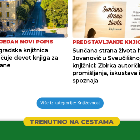
TJEDAN NOVI POPIS
PREDSTAVLJANJE KNJI
gradska knjižnica
Sunčana strana života 
čuje devet knjiga za
Jovanović u Sveučilišno
dane
knjižnici: Zbirka autoriči
promišljanja, iskustava i
spoznaja
Više iz kategorije: Književnost
TRENUTNO NA CESTAMA