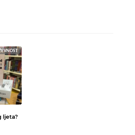
IŽEVNOST
 ljeta?