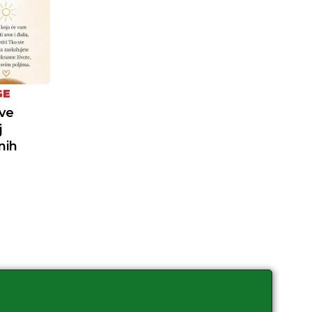
GE
Ive
j
nih