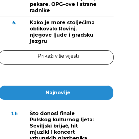
pekare, OPG-ove i strane
radnike
Kako je more stoljećima
6.
oblikovalo Rovinj,
njegove ljude i gradsku
jezgru
Prikaži više vijesti
Najnovije
Što donosi finale
1
h
Pulskog kulturnog ljeta:
Seviljski brijač, hit
mjuzikl i koncert
vrhunskih glazbenika