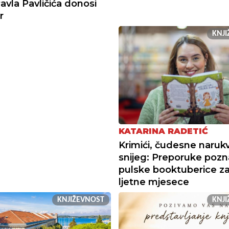
avla Pavličića donosi
r
KNJ
KATARINA RADETIĆ
Krimići, čudesne narukv
snijeg: Preporuke pozn
pulske booktuberice za
ljetne mjesece
KNJIŽEVNOST
KNJ