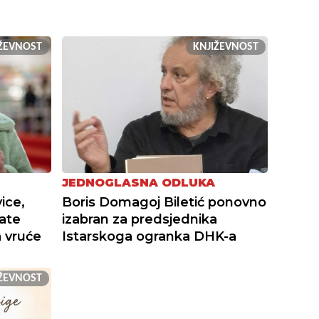
IŽEVNOST
KNJIŽEVNOST
JEDNOGLASNA ODLUKA
ice,
Boris Domagoj Biletić ponovno
ate
izabran za predsjednika
 vruće
Istarskoga ogranka DHK-a
IŽEVNOST