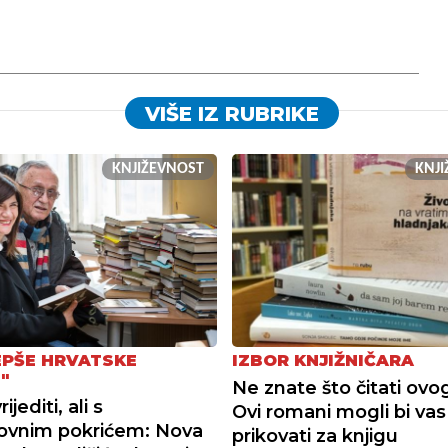
VIŠE IZ RUBRIKE
KNJIŽEVNOST
KNJ
EPŠE HRVATSKE
IZBOR KNJIŽNIČARA
"
Ne znate što čitati ovog
jediti, ali s
Ovi romani mogli bi vas
lovnim pokrićem: Nova
prikovati za knjigu