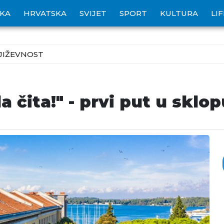
IKA
HRVATSKA
SVIJET
SPORT
KULTURA
LI
JIŽEVNOST
 čita!" - prvi put u sklo