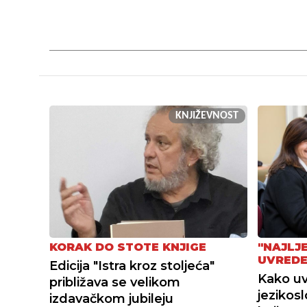
KNJIŽEVNOST
"NAJLJ
KORAK DO STOTE KNJIGE
UVREDE
Edicija "Istra kroz stoljeća"
Kako uvri
približava se velikom
jezikos
izdavačkom jubileju